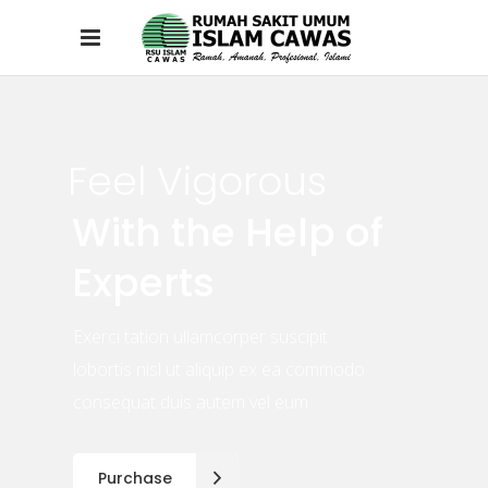
Feel Vigorous
With the Help of
Experts
Exerci tation ullamcorper suscipit
lobortis nisl ut aliquip ex ea commodo
consequat duis autem vel eum
Purchase