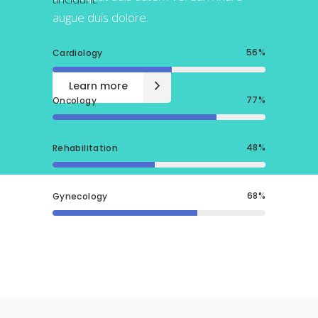
augue duis dolore.
augue duis dolore.
56
Cardiology
Learn more
Learn more
77
Oncology
48
Rehabilitation
68
Gynecology