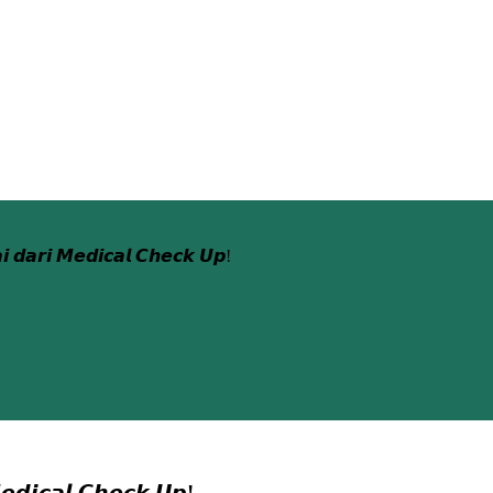
𝙞 𝙙𝙖𝙧𝙞 𝙈𝙚𝙙𝙞𝙘𝙖𝙡 𝘾𝙝𝙚𝙘𝙠 𝙐𝙥!
𝙚𝙙𝙞𝙘𝙖𝙡 𝘾𝙝𝙚𝙘𝙠 𝙐𝙥!