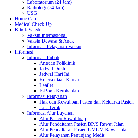
Laboratorium (24 Jam)
Radiologi (24 Jam)
USG
Home Care
Medical Check Up
Klinik Vaksin
Vaksin Internasional
Vaksin Dewasa & Anak
Informasi Pelayanan Vaksin
Informasi
Informasi Publik
Antrean Poliklinik
Jadwal Dokter
Jadwal Hari Ini
Ketersediaan Kamar
Leaflet
E-Book Kerohanian
Informasi Pelayanan
Hak dan Kewajiban Pasien dan Keluarga Pasien
Tata Tertib
Informasi Alur Layanan
Alur Pasien Rawat Inap
Alur Pendaftaran Pasien BPJS Rawat Jalan
Alur Pendaftaran Pasien UMUM Rawat Jalan
Alur Pelayanan Penunjang Medis