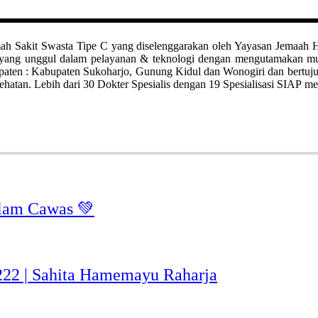
it Swasta Tipe C yang diselenggarakan oleh Yayasan Jemaah Haji Kl
ah yang unggul dalam pelayanan & teknologi dengan mengutamakan 
bupaten : Kabupaten Sukoharjo, Gunung Kidul dan Wonogiri dan bertuj
hatan. Lebih dari 30 Dokter Spesialis dengan 19 Spesialisasi SIAP me
lam Cawas 💚
-222 | Sahita Hamemayu Raharja