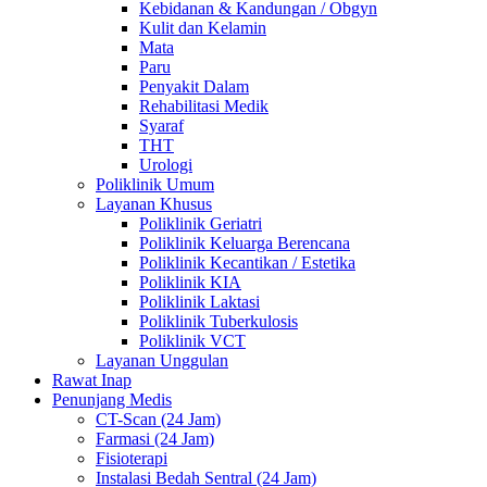
Kebidanan & Kandungan / Obgyn
Kulit dan Kelamin
Mata
Paru
Penyakit Dalam
Rehabilitasi Medik
Syaraf
THT
Urologi
Poliklinik Umum
Layanan Khusus
Poliklinik Geriatri
Poliklinik Keluarga Berencana
Poliklinik Kecantikan / Estetika
Poliklinik KIA
Poliklinik Laktasi
Poliklinik Tuberkulosis
Poliklinik VCT
Layanan Unggulan
Rawat Inap
Penunjang Medis
CT-Scan (24 Jam)
Farmasi (24 Jam)
Fisioterapi
Instalasi Bedah Sentral (24 Jam)