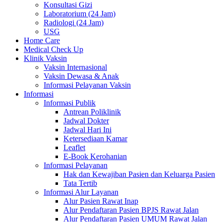
Konsultasi Gizi
Laboratorium (24 Jam)
Radiologi (24 Jam)
USG
Home Care
Medical Check Up
Klinik Vaksin
Vaksin Internasional
Vaksin Dewasa & Anak
Informasi Pelayanan Vaksin
Informasi
Informasi Publik
Antrean Poliklinik
Jadwal Dokter
Jadwal Hari Ini
Ketersediaan Kamar
Leaflet
E-Book Kerohanian
Informasi Pelayanan
Hak dan Kewajiban Pasien dan Keluarga Pasien
Tata Tertib
Informasi Alur Layanan
Alur Pasien Rawat Inap
Alur Pendaftaran Pasien BPJS Rawat Jalan
Alur Pendaftaran Pasien UMUM Rawat Jalan