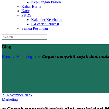
Kepulangan Pasien
Kabar Berita
Karir
PKRS
Kalender Kesehatan
E-Leaflet Edukasi
Semua Postingan
Blog
Home
/
Marketing
/
✨ 𝘾𝙚𝙜𝙖𝙝 𝙥𝙚𝙣𝙮𝙖𝙠𝙞𝙩 𝙨𝙚𝙟𝙖𝙠 𝙙𝙞𝙣𝙞, 𝙢𝙪𝙡𝙖
21 November 2025
Marketing
✨ 𝘾𝙚𝙜𝙖𝙝 𝙥𝙚𝙣𝙮𝙖𝙠𝙞𝙩 𝙨𝙚𝙟𝙖𝙠 𝙙𝙞𝙣𝙞, 𝙢𝙪𝙡𝙖𝙞 𝙙𝙖𝙧𝙞 