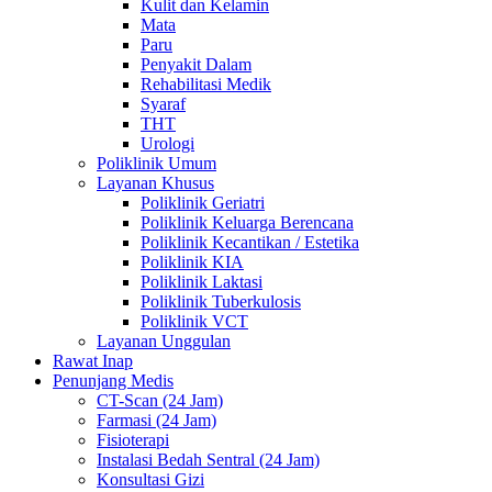
Kulit dan Kelamin
Mata
Paru
Penyakit Dalam
Rehabilitasi Medik
Syaraf
THT
Urologi
Poliklinik Umum
Layanan Khusus
Poliklinik Geriatri
Poliklinik Keluarga Berencana
Poliklinik Kecantikan / Estetika
Poliklinik KIA
Poliklinik Laktasi
Poliklinik Tuberkulosis
Poliklinik VCT
Layanan Unggulan
Rawat Inap
Penunjang Medis
CT-Scan (24 Jam)
Farmasi (24 Jam)
Fisioterapi
Instalasi Bedah Sentral (24 Jam)
Konsultasi Gizi