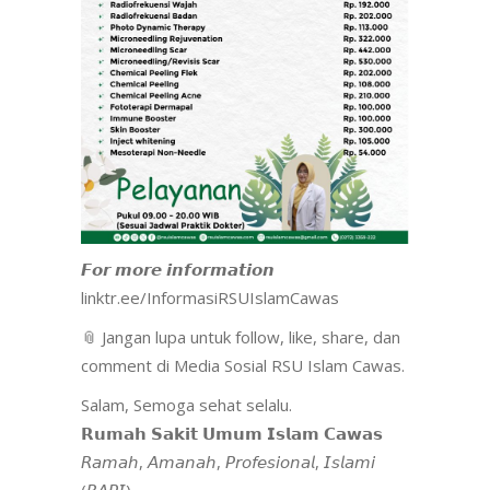
𝙁𝙤𝙧 𝙢𝙤𝙧𝙚 𝙞𝙣𝙛𝙤𝙧𝙢𝙖𝙩𝙞𝙤𝙣
linktr.ee/InformasiRSUIslamCawas
📎 Jangan lupa untuk follow, like, share, dan
comment di Media Sosial RSU Islam Cawas.
Salam, Semoga sehat selalu.
𝗥𝘂𝗺𝗮𝗵 𝗦𝗮𝗸𝗶𝘁 𝗨𝗺𝘂𝗺 𝗜𝘀𝗹𝗮𝗺 𝗖𝗮𝘄𝗮𝘀
𝘙𝘢𝘮𝘢𝘩, 𝘈𝘮𝘢𝘯𝘢𝘩, 𝘗𝘳𝘰𝘧𝘦𝘴𝘪𝘰𝘯𝘢𝘭, 𝘐𝘴𝘭𝘢𝘮𝘪
(𝘙𝘈𝘗𝘐)