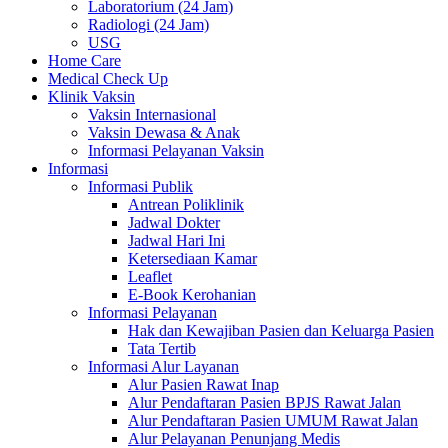
Laboratorium (24 Jam)
Radiologi (24 Jam)
USG
Home Care
Medical Check Up
Klinik Vaksin
Vaksin Internasional
Vaksin Dewasa & Anak
Informasi Pelayanan Vaksin
Informasi
Informasi Publik
Antrean Poliklinik
Jadwal Dokter
Jadwal Hari Ini
Ketersediaan Kamar
Leaflet
E-Book Kerohanian
Informasi Pelayanan
Hak dan Kewajiban Pasien dan Keluarga Pasien
Tata Tertib
Informasi Alur Layanan
Alur Pasien Rawat Inap
Alur Pendaftaran Pasien BPJS Rawat Jalan
Alur Pendaftaran Pasien UMUM Rawat Jalan
Alur Pelayanan Penunjang Medis