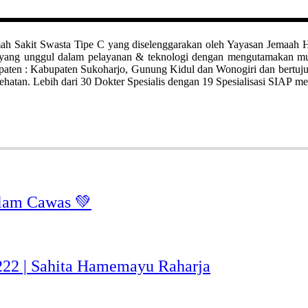
it Swasta Tipe C yang diselenggarakan oleh Yayasan Jemaah Haji Kl
ah yang unggul dalam pelayanan & teknologi dengan mengutamakan 
bupaten : Kabupaten Sukoharjo, Gunung Kidul dan Wonogiri dan bertuj
hatan. Lebih dari 30 Dokter Spesialis dengan 19 Spesialisasi SIAP me
lam Cawas 💚
-222 | Sahita Hamemayu Raharja