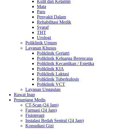
Kulit dan Kelamin
Mata
Paru
Penyakit Dalam
Rehabilitasi Medik
Syaraf
THT
Urologi
Poliklinik Umum
Layanan Khusus
Poliklinik Geriatri
Poliklinik Keluarga Berencana
Poliklinik Kecantikan / Estetika
Poliklinik KIA
Poliklinik Laktasi
Poliklinik Tuberkulosis
Poliklinik VCT
Layanan Unggulan
Rawat Inap
Penunjang Medis
CT-Scan (24 Jam)
Farmasi (24 Jam)
Fisioterapi
Instalasi Bedah Sentral (24 Jam)
Konsultasi Gizi