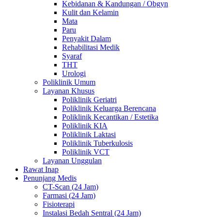
Kebidanan & Kandungan / Obgyn
Kulit dan Kelamin
Mata
Paru
Penyakit Dalam
Rehabilitasi Medik
Syaraf
THT
Urologi
Poliklinik Umum
Layanan Khusus
Poliklinik Geriatri
Poliklinik Keluarga Berencana
Poliklinik Kecantikan / Estetika
Poliklinik KIA
Poliklinik Laktasi
Poliklinik Tuberkulosis
Poliklinik VCT
Layanan Unggulan
Rawat Inap
Penunjang Medis
CT-Scan (24 Jam)
Farmasi (24 Jam)
Fisioterapi
Instalasi Bedah Sentral (24 Jam)