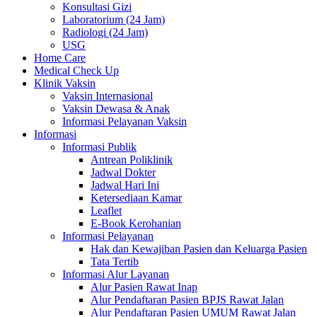
Konsultasi Gizi
Laboratorium (24 Jam)
Radiologi (24 Jam)
USG
Home Care
Medical Check Up
Klinik Vaksin
Vaksin Internasional
Vaksin Dewasa & Anak
Informasi Pelayanan Vaksin
Informasi
Informasi Publik
Antrean Poliklinik
Jadwal Dokter
Jadwal Hari Ini
Ketersediaan Kamar
Leaflet
E-Book Kerohanian
Informasi Pelayanan
Hak dan Kewajiban Pasien dan Keluarga Pasien
Tata Tertib
Informasi Alur Layanan
Alur Pasien Rawat Inap
Alur Pendaftaran Pasien BPJS Rawat Jalan
Alur Pendaftaran Pasien UMUM Rawat Jalan