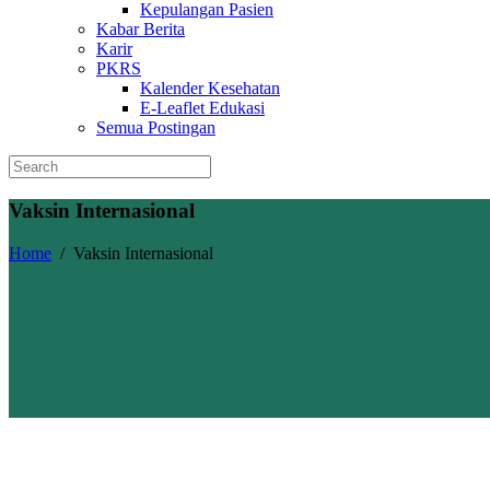
Kepulangan Pasien
Kabar Berita
Karir
PKRS
Kalender Kesehatan
E-Leaflet Edukasi
Semua Postingan
Vaksin Internasional
Home
/
Vaksin Internasional