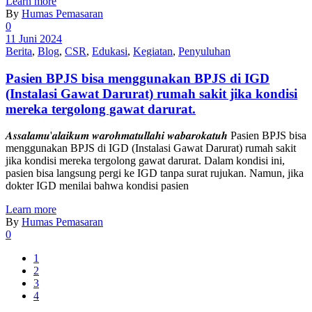
Learn more
By
Humas Pemasaran
0
11 Juni 2024
Berita
,
Blog
,
CSR
,
Edukasi
,
Kegiatan
,
Penyuluhan
Pasien BPJS bisa menggunakan BPJS di IGD
(Instalasi Gawat Darurat) rumah sakit jika kondisi
mereka tergolong gawat darurat.
𝑨𝒔𝒔𝒂𝒍𝒂𝒎𝒖'𝒂𝒍𝒂𝒊𝒌𝒖𝒎 𝒘𝒂𝒓𝒐𝒉𝒎𝒂𝒕𝒖𝒍𝒍𝒂𝒉𝒊 𝒘𝒂𝒃𝒂𝒓𝒐𝒌𝒂𝒕𝒖𝒉 Pasien BPJS bisa
menggunakan BPJS di IGD (Instalasi Gawat Darurat) rumah sakit
jika kondisi mereka tergolong gawat darurat. Dalam kondisi ini,
pasien bisa langsung pergi ke IGD tanpa surat rujukan. Namun, jika
dokter IGD menilai bahwa kondisi pasien
Learn more
By
Humas Pemasaran
0
1
2
3
4