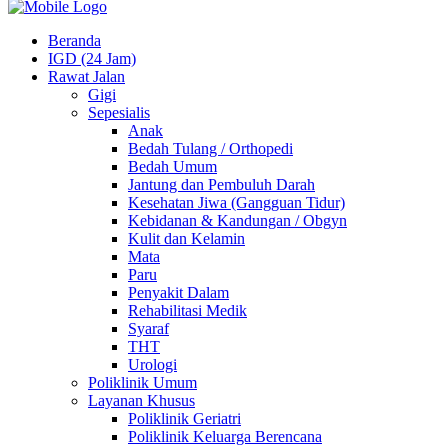
Beranda
IGD (24 Jam)
Rawat Jalan
Gigi
Sepesialis
Anak
Bedah Tulang / Orthopedi
Bedah Umum
Jantung dan Pembuluh Darah
Kesehatan Jiwa (Gangguan Tidur)
Kebidanan & Kandungan / Obgyn
Kulit dan Kelamin
Mata
Paru
Penyakit Dalam
Rehabilitasi Medik
Syaraf
THT
Urologi
Poliklinik Umum
Layanan Khusus
Poliklinik Geriatri
Poliklinik Keluarga Berencana