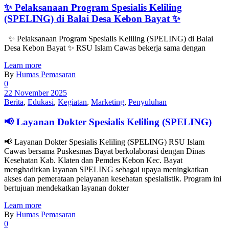
✨ Pelaksanaan Program Spesialis Keliling
(SPELING) di Balai Desa Kebon Bayat ✨
✨ Pelaksanaan Program Spesialis Keliling (SPELING) di Balai
Desa Kebon Bayat ✨ RSU Islam Cawas bekerja sama dengan
Learn more
By
Humas Pemasaran
0
22 November 2025
Berita
,
Edukasi
,
Kegiatan
,
Marketing
,
Penyuluhan
📢 Layanan Dokter Spesialis Keliling (SPELING)
📢 Layanan Dokter Spesialis Keliling (SPELING) RSU Islam
Cawas bersama Puskesmas Bayat berkolaborasi dengan Dinas
Kesehatan Kab. Klaten dan Pemdes Kebon Kec. Bayat
menghadirkan layanan SPELING sebagai upaya meningkatkan
akses dan pemerataan pelayanan kesehatan spesialistik. Program ini
bertujuan mendekatkan layanan dokter
Learn more
By
Humas Pemasaran
0