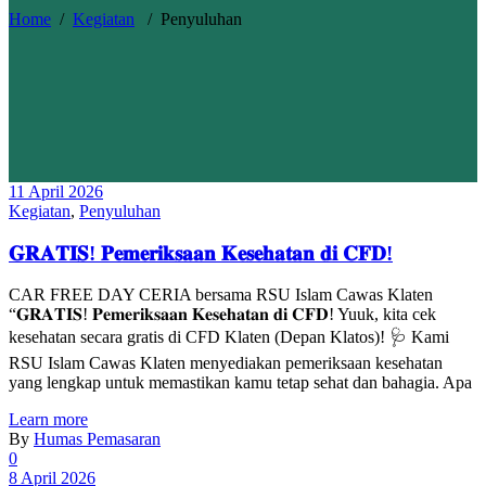
Home
/
Kegiatan
/
Penyuluhan
11 April 2026
Kegiatan
,
Penyuluhan
𝐆𝐑𝐀𝐓𝐈𝐒! 𝐏𝐞𝐦𝐞𝐫𝐢𝐤𝐬𝐚𝐚𝐧 𝐊𝐞𝐬𝐞𝐡𝐚𝐭𝐚𝐧 𝐝𝐢 𝐂𝐅𝐃!
CAR FREE DAY CERIA bersama RSU Islam Cawas Klaten
“𝐆𝐑𝐀𝐓𝐈𝐒! 𝐏𝐞𝐦𝐞𝐫𝐢𝐤𝐬𝐚𝐚𝐧 𝐊𝐞𝐬𝐞𝐡𝐚𝐭𝐚𝐧 𝐝𝐢 𝐂𝐅𝐃! Yuuk, kita cek
kesehatan secara gratis di CFD Klaten (Depan Klatos)! 🩺 Kami
RSU Islam Cawas Klaten menyediakan pemeriksaan kesehatan
yang lengkap untuk memastikan kamu tetap sehat dan bahagia. Apa
Learn more
By
Humas Pemasaran
0
8 April 2026