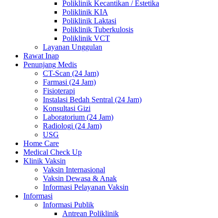
Poliklinik Kecantikan / Estetika
Poliklinik KIA
Poliklinik Laktasi
Poliklinik Tuberkulosis
Poliklinik VCT
Layanan Unggulan
Rawat Inap
Penunjang Medis
CT-Scan (24 Jam)
Farmasi (24 Jam)
Fisioterapi
Instalasi Bedah Sentral (24 Jam)
Konsultasi Gizi
Laboratorium (24 Jam)
Radiologi (24 Jam)
USG
Home Care
Medical Check Up
Klinik Vaksin
Vaksin Internasional
Vaksin Dewasa & Anak
Informasi Pelayanan Vaksin
Informasi
Informasi Publik
Antrean Poliklinik