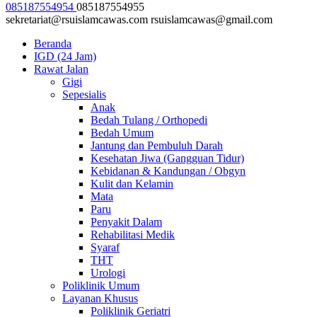
085187554954
085187554955
sekretariat@rsuislamcawas.com
rsuislamcawas@gmail.com
Beranda
IGD (24 Jam)
Rawat Jalan
Gigi
Sepesialis
Anak
Bedah Tulang / Orthopedi
Bedah Umum
Jantung dan Pembuluh Darah
Kesehatan Jiwa (Gangguan Tidur)
Kebidanan & Kandungan / Obgyn
Kulit dan Kelamin
Mata
Paru
Penyakit Dalam
Rehabilitasi Medik
Syaraf
THT
Urologi
Poliklinik Umum
Layanan Khusus
Poliklinik Geriatri