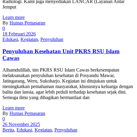
Radiologi. Kami juga menyediakan LANCAR (Layanan Antar
Jemput
Learn more
By
Humas Pemasaran
0
18 Februari 2026
Edukasi
,
Kegiatan
,
Penyuluhan
Penyuluhan Kesehatan Unit PKRS RSU Islam
Cawas
Alhamdulillah, tim PKRS RSU Islam Cawas berkesempatan
melaksanakan penyuluhan kesehatan di Posyandu Mawar,
Jatingarang, Weru, Sukoharjo. Kegiatan ini ditujukan untuk
meningkatkan pemahaman masyarakat, khususnya keluarga dengan
balita dan lansia, agar lebih peduli terhadap kesehatan sejak dini.
Semoga ilmu yang dibagikan bermanfaat dan
Learn more
By
Humas Pemasaran
0
26 November 2025
Berita
,
Edukasi
,
Kegiatan
,
Penyuluhan