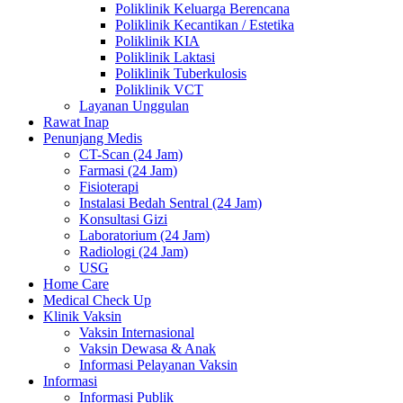
Poliklinik Keluarga Berencana
Poliklinik Kecantikan / Estetika
Poliklinik KIA
Poliklinik Laktasi
Poliklinik Tuberkulosis
Poliklinik VCT
Layanan Unggulan
Rawat Inap
Penunjang Medis
CT-Scan (24 Jam)
Farmasi (24 Jam)
Fisioterapi
Instalasi Bedah Sentral (24 Jam)
Konsultasi Gizi
Laboratorium (24 Jam)
Radiologi (24 Jam)
USG
Home Care
Medical Check Up
Klinik Vaksin
Vaksin Internasional
Vaksin Dewasa & Anak
Informasi Pelayanan Vaksin
Informasi
Informasi Publik