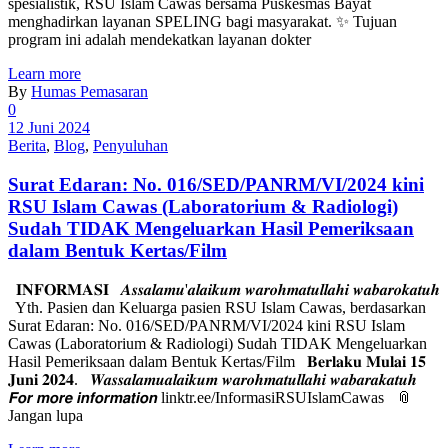
spesialistik, RSU Islam Cawas bersama Puskesmas Bayat
menghadirkan layanan SPELING bagi masyarakat. ✨ Tujuan
program ini adalah mendekatkan layanan dokter
Learn more
By
Humas Pemasaran
0
12 Juni 2024
Berita
,
Blog
,
Penyuluhan
Surat Edaran: No. 016/SED/PANRM/VI/2024 kini
RSU Islam Cawas (Laboratorium & Radiologi)
Sudah TIDAK Mengeluarkan Hasil Pemeriksaan
dalam Bentuk Kertas/Film
𝐈𝐍𝐅𝐎𝐑𝐌𝐀𝐒𝐈 𝑨𝒔𝒔𝒂𝒍𝒂𝒎𝒖'𝒂𝒍𝒂𝒊𝒌𝒖𝒎 𝒘𝒂𝒓𝒐𝒉𝒎𝒂𝒕𝒖𝒍𝒍𝒂𝒉𝒊 𝒘𝒂𝒃𝒂𝒓𝒐𝒌𝒂𝒕𝒖𝒉
Yth. Pasien dan Keluarga pasien RSU Islam Cawas, berdasarkan
Surat Edaran: No. 016/SED/PANRM/VI/2024 kini RSU Islam
Cawas (Laboratorium & Radiologi) Sudah TIDAK Mengeluarkan
Hasil Pemeriksaan dalam Bentuk Kertas/Film 𝐁𝐞𝐫𝐥𝐚𝐤𝐮 𝐌𝐮𝐥𝐚𝐢 𝟏𝟓
𝐉𝐮𝐧𝐢 𝟐𝟎𝟐𝟒. 𝑾𝒂𝒔𝒔𝒂𝒍𝒂𝒎𝒖𝒂𝒍𝒂𝒊𝒌𝒖𝒎 𝒘𝒂𝒓𝒐𝒉𝒎𝒂𝒕𝒖𝒍𝒍𝒂𝒉𝒊 𝒘𝒂𝒃𝒂𝒓𝒂𝒌𝒂𝒕𝒖𝒉
𝙁𝙤𝙧 𝙢𝙤𝙧𝙚 𝙞𝙣𝙛𝙤𝙧𝙢𝙖𝙩𝙞𝙤𝙣 linktr.ee/InformasiRSUIslamCawas 📎
Jangan lupa