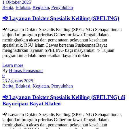
1 Oktober 2025
Berita
,
Edukasi
,
Kegiatan
,
Penyuluhan
📢 Layanan Dokter Spesialis Keliling (SPELING)
📢 Layanan Dokter Spesialis Keliling (SPELING) Sebagai tindak
lanjut dari program prioritas Gubernur Jawa Tengah dalam
meningkatkan akses dan pemerataan pelayanan kesehatan
spesialistik, RSU Islam Cawas bersama Puskesmas Bayat
menghadirkan layanan SPELING bagi masyarakat. ✨ Tujuan
program ini adalah mendekatkan layanan dokter
Learn more
By
Humas Pemasaran
0
23 Agustus 2025
Berita
,
Edukasi
,
Kegiatan
,
Penyuluhan
📢 Layanan Dokter Spesialis Keliling (SPELING) di
Bayuripan Bayat Klaten
📢 Layanan Dokter Spesialis Keliling (SPELING) Sebagai tindak
lanjut dari program prioritas Gubernur Jawa Tengah dalam
meningkatkan akses dan pemerataan pelayanan kesehatan