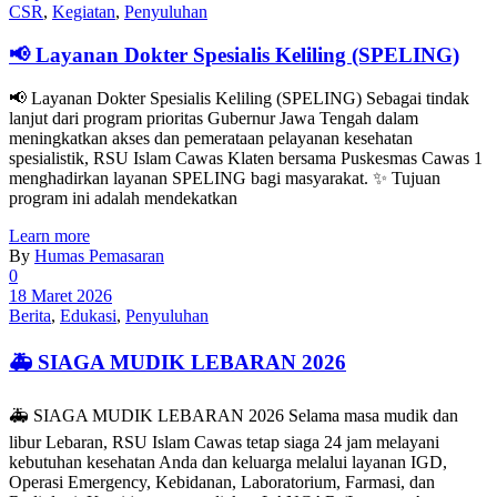
CSR
,
Kegiatan
,
Penyuluhan
📢 Layanan Dokter Spesialis Keliling (SPELING)
📢 Layanan Dokter Spesialis Keliling (SPELING) Sebagai tindak
lanjut dari program prioritas Gubernur Jawa Tengah dalam
meningkatkan akses dan pemerataan pelayanan kesehatan
spesialistik, RSU Islam Cawas Klaten bersama Puskesmas Cawas 1
menghadirkan layanan SPELING bagi masyarakat. ✨ Tujuan
program ini adalah mendekatkan
Learn more
By
Humas Pemasaran
0
18 Maret 2026
Berita
,
Edukasi
,
Penyuluhan
🚑 SIAGA MUDIK LEBARAN 2026
🚑 SIAGA MUDIK LEBARAN 2026 Selama masa mudik dan
libur Lebaran, RSU Islam Cawas tetap siaga 24 jam melayani
kebutuhan kesehatan Anda dan keluarga melalui layanan IGD,
Operasi Emergency, Kebidanan, Laboratorium, Farmasi, dan