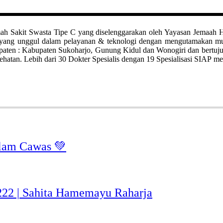
it Swasta Tipe C yang diselenggarakan oleh Yayasan Jemaah Haji Kl
ah yang unggul dalam pelayanan & teknologi dengan mengutamakan 
bupaten : Kabupaten Sukoharjo, Gunung Kidul dan Wonogiri dan bertuj
hatan. Lebih dari 30 Dokter Spesialis dengan 19 Spesialisasi SIAP me
lam Cawas 💚
-222 | Sahita Hamemayu Raharja