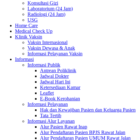
Konsultasi Gizi
Laboratorium (24 Jam)
Radiologi (24 Jam)
USG
Home Care
Medical Check Up
Klinik Vaksin
Vaksin Internasional
Vaksin Dewasa & Anak
Informasi Pelayanan Vaksin
Informasi
Informasi Publik
Antrean Poliklinik
Jadwal Dokter
Jadwal Hari Ini
Ketersediaan Kamar
Leaflet
E-Book Kerohanian
Informasi Pelayanan
Hak dan Kewajiban Pasien dan Keluarga Pasien
Tata Tertib
Informasi Alur Layanan
Alur Pasien Rawat Inap
Alur Pendaftaran Pasien BPJS Rawat Jalan
Alur Pendaftaran Pasien UMUM Rawat Jalan