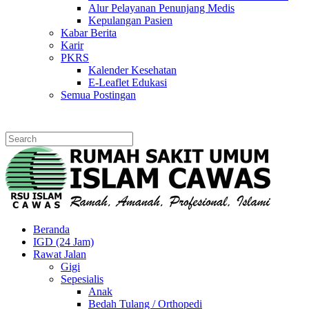
Alur Pelayanan Penunjang Medis
Kepulangan Pasien
Kabar Berita
Karir
PKRS
Kalender Kesehatan
E-Leaflet Edukasi
Semua Postingan
Beranda
IGD (24 Jam)
Rawat Jalan
Gigi
Sepesialis
Anak
Bedah Tulang / Orthopedi