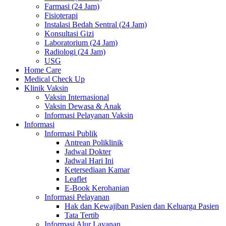
Farmasi (24 Jam)
Fisioterapi
Instalasi Bedah Sentral (24 Jam)
Konsultasi Gizi
Laboratorium (24 Jam)
Radiologi (24 Jam)
USG
Home Care
Medical Check Up
Klinik Vaksin
Vaksin Internasional
Vaksin Dewasa & Anak
Informasi Pelayanan Vaksin
Informasi
Informasi Publik
Antrean Poliklinik
Jadwal Dokter
Jadwal Hari Ini
Ketersediaan Kamar
Leaflet
E-Book Kerohanian
Informasi Pelayanan
Hak dan Kewajiban Pasien dan Keluarga Pasien
Tata Tertib
Informasi Alur Layanan