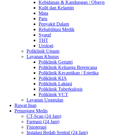
Kebidanan & Kandungan / Obgyn
Kulit dan Kelamin
Mata
Paru
Penyakit Dalam
Rehabilitasi Medik
Syaraf
THT
Urologi
Poliklinik Umum
Layanan Khusus
Poliklinik Geriatri
Poliklinik Keluarga Berencana
Poliklinik Kecantikan / Estetika
Poliklinik KIA
Poliklinik Laktasi
Poliklinik Tuberkulosis
Poliklinik VCT
Layanan Unggulan
Rawat Inap
Penunjang Medis
CT-Scan (24 Jam)
Farmasi (24 Jam)
Fisioterapi
Instalasi Bedah Sentral (24 Jam)