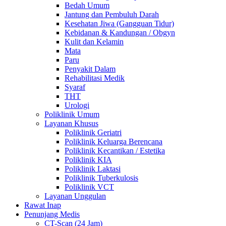
Bedah Umum
Jantung dan Pembuluh Darah
Kesehatan Jiwa (Gangguan Tidur)
Kebidanan & Kandungan / Obgyn
Kulit dan Kelamin
Mata
Paru
Penyakit Dalam
Rehabilitasi Medik
Syaraf
THT
Urologi
Poliklinik Umum
Layanan Khusus
Poliklinik Geriatri
Poliklinik Keluarga Berencana
Poliklinik Kecantikan / Estetika
Poliklinik KIA
Poliklinik Laktasi
Poliklinik Tuberkulosis
Poliklinik VCT
Layanan Unggulan
Rawat Inap
Penunjang Medis
CT-Scan (24 Jam)