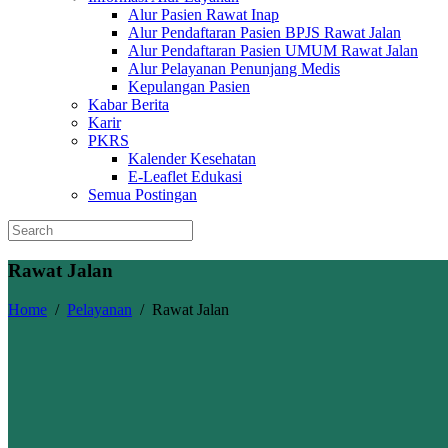
Alur Pasien Rawat Inap
Alur Pendaftaran Pasien BPJS Rawat Jalan
Alur Pendaftaran Pasien UMUM Rawat Jalan
Alur Pelayanan Penunjang Medis
Kepulangan Pasien
Kabar Berita
Karir
PKRS
Kalender Kesehatan
E-Leaflet Edukasi
Semua Postingan
Rawat Jalan
Home
/
Pelayanan
/
Rawat Jalan