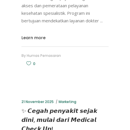
akses dan pemerataan pelayanan
kesehatan spesialistik. Program ini
bertujuan mendekatkan layanan dokter
Learn more
By
Humas Pemasaran
0
21 November 2025
Marketing
✨ 𝘾𝙚𝙜𝙖𝙝 𝙥𝙚𝙣𝙮𝙖𝙠𝙞𝙩 𝙨𝙚𝙟𝙖𝙠
𝙙𝙞𝙣𝙞, 𝙢𝙪𝙡𝙖𝙞 𝙙𝙖𝙧𝙞 𝙈𝙚𝙙𝙞𝙘𝙖𝙡
𝘾𝙝𝙚𝙘𝙠 𝙐𝙥!