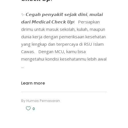
✨ 𝘾𝙚𝙜𝙖𝙝 𝙥𝙚𝙣𝙮𝙖𝙠𝙞𝙩 𝙨𝙚𝙟𝙖𝙠 𝙙𝙞𝙣𝙞, 𝙢𝙪𝙡𝙖𝙞
𝙙𝙖𝙧𝙞 𝙈𝙚𝙙𝙞𝙘𝙖𝙡 𝘾𝙝𝙚𝙘𝙠 𝙐𝙥! Persiapkan
dirimu untuk masuk sekolah, kuliah, maupun
dunia kerja dengan pemeriksaan kesehatan
yang lengkap dan terpercaya di RSU Islam
Cawas. Dengan MCU, kamu bisa
mengetahui kondisi kesehatanmu lebih awal
Learn more
By
Humas Pemasaran
0