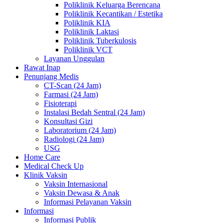
Poliklinik Keluarga Berencana
Poliklinik Kecantikan / Estetika
Poliklinik KIA
Poliklinik Laktasi
Poliklinik Tuberkulosis
Poliklinik VCT
Layanan Unggulan
Rawat Inap
Penunjang Medis
CT-Scan (24 Jam)
Farmasi (24 Jam)
Fisioterapi
Instalasi Bedah Sentral (24 Jam)
Konsultasi Gizi
Laboratorium (24 Jam)
Radiologi (24 Jam)
USG
Home Care
Medical Check Up
Klinik Vaksin
Vaksin Internasional
Vaksin Dewasa & Anak
Informasi Pelayanan Vaksin
Informasi
Informasi Publik