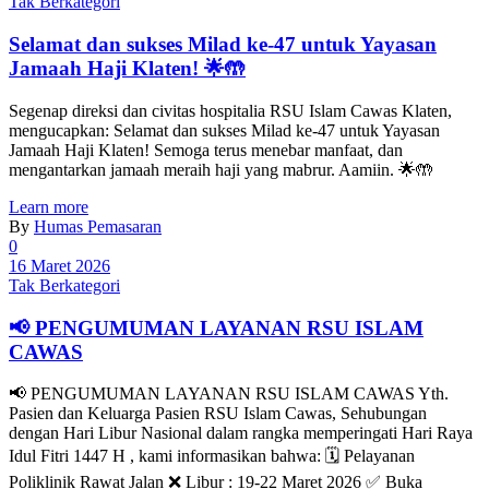
Tak Berkategori
Selamat dan sukses Milad ke-47 untuk Yayasan
Jamaah Haji Klaten! 🌟🤲
Segenap direksi dan civitas hospitalia RSU Islam Cawas Klaten,
mengucapkan: Selamat dan sukses Milad ke-47 untuk Yayasan
Jamaah Haji Klaten! Semoga terus menebar manfaat, dan
mengantarkan jamaah meraih haji yang mabrur. Aamiin. 🌟🤲
Learn more
By
Humas Pemasaran
0
16 Maret 2026
Tak Berkategori
📢 PENGUMUMAN LAYANAN RSU ISLAM
CAWAS
📢 PENGUMUMAN LAYANAN RSU ISLAM CAWAS Yth.
Pasien dan Keluarga Pasien RSU Islam Cawas, Sehubungan
dengan Hari Libur Nasional dalam rangka memperingati Hari Raya
Idul Fitri 1447 H , kami informasikan bahwa: 🗓 Pelayanan
Poliklinik Rawat Jalan ❌ Libur : 19-22 Maret 2026 ✅ Buka