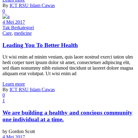
By
ICT RSU Islam Cawas
0
4 Mei 2017
Tak Berkategori
Care
,
medicine
Leading You To Better Health
Ut wisi enim ad minim veniam, quis laore nostrud exerci tation ulm
hedi corper turet ipsum dolor sit amet, consectetuer adipiscing elit,
sed diam nonummy nibh euismod tincidunt ut laoreet dolore magna
aliquam erat volutpat. Ut wisi enim ad
Learn more
By
ICT RSU Islam Cawas
0
1
We are building a healthy and concious community
one individual at a time.
by Gordon Scott
4 Mei 2017