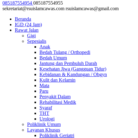
085187554954
085187554955
sekretariat@rsuislamcawas.com
rsuislamcawas@gmail.com
Beranda
IGD (24 Jam)
Rawat Jalan
Gigi
Sepesialis
Anak
Bedah Tulang / Orthopedi
Bedah Umum
Jantung dan Pembuluh Darah
Kesehatan Jiwa (Gangguan Tidur)
Kebidanan & Kandungan / Obgyn
Kulit dan Kelamin
Mata
Paru
Penyakit Dalam
Rehabilitasi Medik
Syaraf
THT
Urologi
Poliklinik Umum
Layanan Khusus
Poliklinik Geriatri