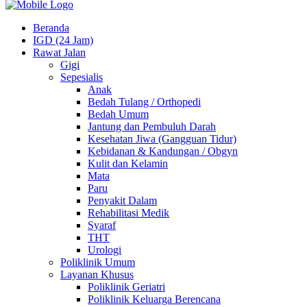
Beranda
IGD (24 Jam)
Rawat Jalan
Gigi
Sepesialis
Anak
Bedah Tulang / Orthopedi
Bedah Umum
Jantung dan Pembuluh Darah
Kesehatan Jiwa (Gangguan Tidur)
Kebidanan & Kandungan / Obgyn
Kulit dan Kelamin
Mata
Paru
Penyakit Dalam
Rehabilitasi Medik
Syaraf
THT
Urologi
Poliklinik Umum
Layanan Khusus
Poliklinik Geriatri
Poliklinik Keluarga Berencana