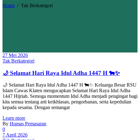
Home
/
Tak Berkategori
27 Mei 2026
Tak Berkategori
🌙 Selamat Hari Raya Idul Adha 1447 H 🐄✨
🌙 Selamat Hari Raya Idul Adha 1447 H 🐄✨ Keluarga Besar RSU
Islam Cawas Klaten mengucapkan Selamat Hari Raya Idul Adha
1447 Hijriah. Semoga momentum Idul Adha menjadi pengingat bagi
kita semua tentang arti keikhlasan, pengorbanan, serta kepedulian
kepada sesama. Dengan semangat
Learn more
By
Humas Pemasaran
0
7 April 2026