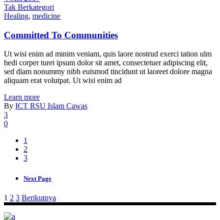
Tak Berkategori
Healing
,
medicine
Committed To Communities
Ut wisi enim ad minim veniam, quis laore nostrud exerci tation ulm
hedi corper turet ipsum dolor sit amet, consectetuer adipiscing elit,
sed diam nonummy nibh euismod tincidunt ut laoreet dolore magna
aliquam erat volutpat. Ut wisi enim ad
Learn more
By
ICT RSU Islam Cawas
3
0
1
2
3
Next Page
Navigasi
1
2
3
Berikutnya
pos