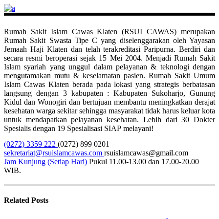
Rumah Sakit Islam Cawas Klaten (RSUI CAWAS) merupakan
Rumah Sakit Swasta Tipe C yang diselenggarakan oleh Yayasan
Jemaah Haji Klaten dan telah terakreditasi Paripurna. Berdiri dan
secara resmi beroperasi sejak 15 Mei 2004. Menjadi Rumah Sakit
Islam syariah yang unggul dalam pelayanan & teknologi dengan
mengutamakan mutu & keselamatan pasien. Rumah Sakit Umum
Islam Cawas Klaten berada pada lokasi yang strategis berbatasan
langsung dengan 3 kabupaten : Kabupaten Sukoharjo, Gunung
Kidul dan Wonogiri dan bertujuan membantu meningkatkan derajat
kesehatan warga sekitar sehingga masyarakat tidak harus keluar kota
untuk mendapatkan pelayanan kesehatan. Lebih dari 30 Dokter
Spesialis dengan 19 Spesialisasi SIAP melayani!
(0272) 3359 222
(0272) 899 0201
sekretariat@rsuislamcawas.com
rsuislamcawas@gmail.com
Jam Kunjung (Setiap Hari)
Pukul 11.00-13.00 dan 17.00-20.00
WIB.
Related Posts