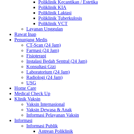
Poliklinik Kecantikan / Estetika
Poliklinik KIA
Poliklinik Laktasi
Poliklinik Tuberkulosis
Poliklinik VCT
Layanan Unggulan
Rawat Inap
Penunjang Medis
CT-Scan (24 Jam)
Farmasi (24 Jam)
Fisioterapi
Instalasi Bedah Sentral (24 Jam)
Konsultasi Gizi
Laboratorium (24 Jam)
Radiologi (24 Jam)
USG
Home Care
Medical Check Up
Klinik Vaksin
Vaksin Internasional
Vaksin Dewasa & Anak
Informasi Pelayanan Vaksin
Informasi
Informasi Publik
Antrean Poliklinik