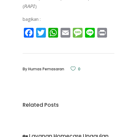
(𝘙𝘈𝘗𝘐)
bagikan :
Facebook
Twitter
WhatsApp
Email
Message
Line
Print
By
Humas Pemasaran
0
Related Posts
🏡 Layanan Homecare Unggulan