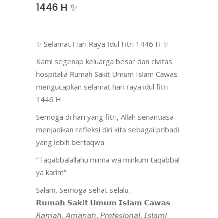
1446 H ✨
✨ Selamat Hari Raya Idul Fitri 1446 H ✨
Kami segenap keluarga besar dan civitas
hospitalia Rumah Sakit Umum Islam Cawas
mengucapkan selamat hari raya idul fitri
1446 H.
Semoga di hari yang fitri, Allah senantiasa
menjadikan refleksi diri kita sebagai pribadi
yang lebih bertaqwa
“Taqabbalallahu minna wa minkum taqabbal
ya karim”
Salam, Semoga sehat selalu.
𝗥𝘂𝗺𝗮𝗵 𝗦𝗮𝗸𝗶𝘁 𝗨𝗺𝘂𝗺 𝗜𝘀𝗹𝗮𝗺 𝗖𝗮𝘄𝗮𝘀
𝘙𝘢𝘮𝘢𝘩, 𝘈𝘮𝘢𝘯𝘢𝘩, 𝘗𝘳𝘰𝘧𝘦𝘴𝘪𝘰𝘯𝘢𝘭, 𝘐𝘴𝘭𝘢𝘮𝘪