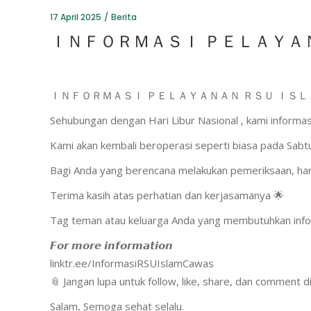
17 April 2025
Berita
ＩＮＦＯＲＭＡＳＩ ＰＥＬＡＹＡＮ
ＩＮＦＯＲＭＡＳＩ ＰＥＬＡＹＡＮＡＮ ＲＳＵ ＩＳＬ
Sehubungan dengan Hari Libur Nasional , kami informas
Kami akan kembali beroperasi seperti biasa pada Sabtu
Bagi Anda yang berencana melakukan pemeriksaan, hara
Terima kasih atas perhatian dan kerjasamanya 🌟
Tag teman atau keluarga Anda yang membutuhkan info i
𝙁𝙤𝙧 𝙢𝙤𝙧𝙚 𝙞𝙣𝙛𝙤𝙧𝙢𝙖𝙩𝙞𝙤𝙣
linktr.ee/InformasiRSUIslamCawas
📎 Jangan lupa untuk follow, like, share, dan comment 
Salam, Semoga sehat selalu.