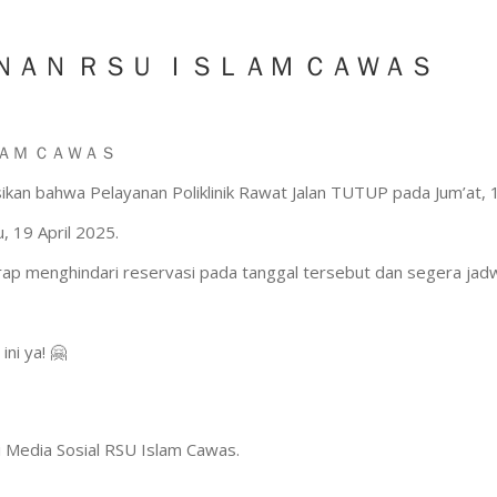
ＡＮ ＲＳＵ ＩＳＬＡＭ ＣＡＷＡＳ
ＡＭ ＣＡＷＡＳ
ikan bahwa Pelayanan Poliklinik Rawat Jalan TUTUP pada Jum’at, 
, 19 April 2025.
p menghindari reservasi pada tanggal tersebut dan segera jadwa
ni ya! 🤗
di Media Sosial RSU Islam Cawas.