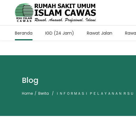
Beranda
IGD (24 Jam)
Rawat Jalan
Rawa
Jam Kunjung Pasien Rawa
Setiap Hari Pukul 11.00-13.
Blog
Home
/
Berita
/
ＩＮＦＯＲＭＡＳＩ ＰＥＬＡＹＡＮＡＮ ＲＳＵ 