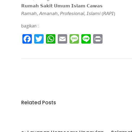
𝗥𝘂𝗺𝗮𝗵 𝗦𝗮𝗸𝗶𝘁 𝗨𝗺𝘂𝗺 𝗜𝘀𝗹𝗮𝗺 𝗖𝗮𝘄𝗮𝘀
𝘙𝘢𝘮𝘢𝘩, 𝘈𝘮𝘢𝘯𝘢𝘩, 𝘗𝘳𝘰𝘧𝘦𝘴𝘪𝘰𝘯𝘢𝘭, 𝘐𝘴𝘭𝘢𝘮𝘪 (𝘙𝘈𝘗𝘐)
bagikan :
Facebook
Twitter
WhatsApp
Email
Message
Line
Print
Related Posts