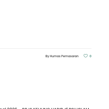
By
Humas Pemasaran
0