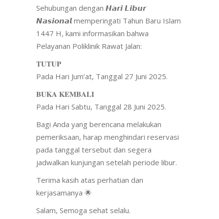
Sehubungan dengan 𝙃𝙖𝙧𝙞 𝙇𝙞𝙗𝙪𝙧
𝙉𝙖𝙨𝙞𝙤𝙣𝙖𝙡 memperingati Tahun Baru Islam
1447 H, kami informasikan bahwa
Pelayanan Poliklinik Rawat Jalan:
𝐓𝐔𝐓𝐔𝐏
Pada Hari Jum’at, Tanggal 27 Juni 2025.
𝐁𝐔𝐊𝐀 𝐊𝐄𝐌𝐁𝐀𝐋𝐈
Pada Hari Sabtu, Tanggal 28 Juni 2025.
Bagi Anda yang berencana melakukan
pemeriksaan, harap menghindari reservasi
pada tanggal tersebut dan segera
jadwalkan kunjungan setelah periode libur.
Terima kasih atas perhatian dan
kerjasamanya 🌟
Salam, Semoga sehat selalu.