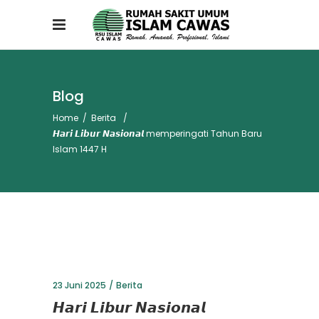
Blog
Home
/
Berita
/
𝙃𝙖𝙧𝙞 𝙇𝙞𝙗𝙪𝙧 𝙉𝙖𝙨𝙞𝙤𝙣𝙖𝙡 memperingati Tahun Baru
Islam 1447 H
23 Juni 2025
Berita
𝙃𝙖𝙧𝙞 𝙇𝙞𝙗𝙪𝙧 𝙉𝙖𝙨𝙞𝙤𝙣𝙖𝙡