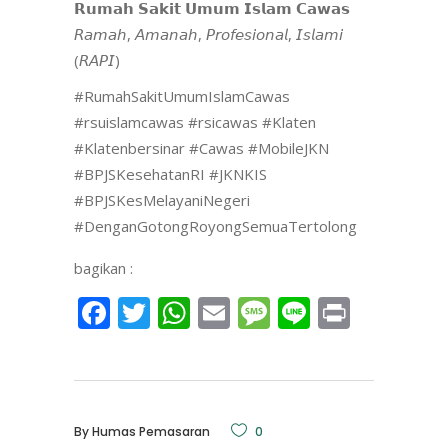
𝗥𝘂𝗺𝗮𝗵 𝗦𝗮𝗸𝗶𝘁 𝗨𝗺𝘂𝗺 𝗜𝘀𝗹𝗮𝗺 𝗖𝗮𝘄𝗮𝘀
𝘙𝘢𝘮𝘢𝘩, 𝘈𝘮𝘢𝘯𝘢𝘩, 𝘗𝘳𝘰𝘧𝘦𝘴𝘪𝘰𝘯𝘢𝘭, 𝘐𝘴𝘭𝘢𝘮𝘪
(𝘙𝘈𝘗𝘐)
#RumahSakitUmumIslamCawas
#rsuislamcawas #rsicawas #Klaten
#Klatenbersinar #Cawas #MobileJKN
#BPJSKesehatanRI #JKNKIS
#BPJSKesMelayaniNegeri
#DenganGotongRoyongSemuaTertolong
bagikan :
Facebook
Twitter
WhatsApp
Email
Message
Line
Print
By
Humas Pemasaran
0