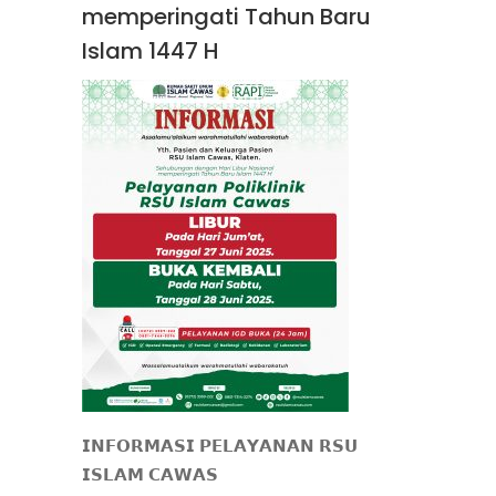
memperingati Tahun Baru
Islam 1447 H
𝗜𝗡𝗙𝗢𝗥𝗠𝗔𝗦𝗜 𝗣𝗘𝗟𝗔𝗬𝗔𝗡𝗔𝗡 𝗥𝗦𝗨
𝗜𝗦𝗟𝗔𝗠 𝗖𝗔𝗪𝗔𝗦