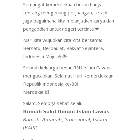
Semangat kemerdekaan bukan hanya
tentang mengenang perjuangan, tetapi
juga bagaimana kita melanjutkan karya dan
pengabdian untuk negeri tercinta ❤
Mari kita wujudkan cita-cita bersama:
Bersatu, Berdaulat, Rakyat Sejahtera,
Indonesia Maju! 💪🌟
Seluruh keluarga besar RSU Islam Cawas
mengucapkan: Selamat Hari Kemerdekaan
Republik Indonesia ke-80!
Merdeka! 🙌
Salam, Semoga sehat selalu.
𝗥𝘂𝗺𝗮𝗵 𝗦𝗮𝗸𝗶𝘁 𝗨𝗺𝘂𝗺 𝗜𝘀𝗹𝗮𝗺 𝗖𝗮𝘄𝗮𝘀
𝘙𝘢𝘮𝘢𝘩, 𝘈𝘮𝘢𝘯𝘢𝘩, 𝘗𝘳𝘰𝘧𝘦𝘴𝘪𝘰𝘯𝘢𝘭, 𝘐𝘴𝘭𝘢𝘮𝘪
(𝘙𝘈𝘗𝘐)