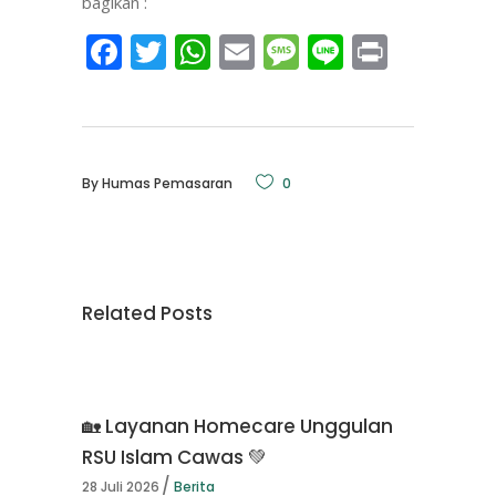
bagikan :
Facebook
Twitter
WhatsApp
Email
Message
Line
Print
By
Humas Pemasaran
0
Related Posts
🏡 Layanan Homecare Unggulan
RSU Islam Cawas 💚
28 Juli 2026
Berita