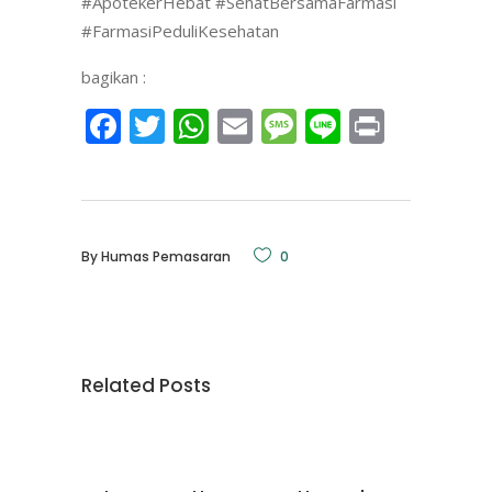
#ApotekerHebat #SehatBersamaFarmasi
#FarmasiPeduliKesehatan
bagikan :
Facebook
Twitter
WhatsApp
Email
Message
Line
Print
By
Humas Pemasaran
0
Related Posts