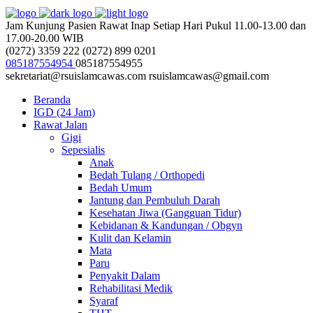
Jam Kunjung Pasien Rawat Inap
Setiap Hari Pukul 11.00-13.00 dan
17.00-20.00 WIB
(0272) 3359 222
(0272) 899 0201
085187554954
085187554955
sekretariat@rsuislamcawas.com
rsuislamcawas@gmail.com
Beranda
IGD (24 Jam)
Rawat Jalan
Gigi
Sepesialis
Anak
Bedah Tulang / Orthopedi
Bedah Umum
Jantung dan Pembuluh Darah
Kesehatan Jiwa (Gangguan Tidur)
Kebidanan & Kandungan / Obgyn
Kulit dan Kelamin
Mata
Paru
Penyakit Dalam
Rehabilitasi Medik
Syaraf