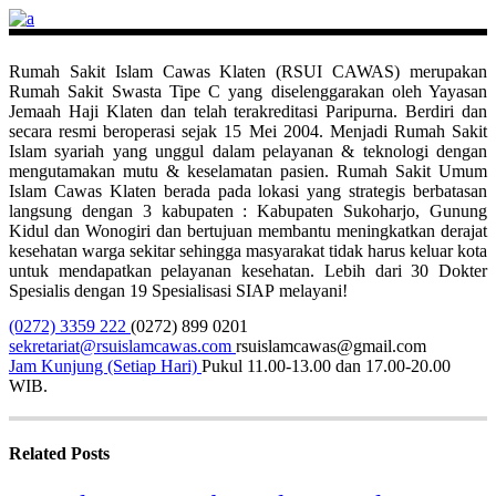
Rumah Sakit Islam Cawas Klaten (RSUI CAWAS) merupakan
Rumah Sakit Swasta Tipe C yang diselenggarakan oleh Yayasan
Jemaah Haji Klaten dan telah terakreditasi Paripurna. Berdiri dan
secara resmi beroperasi sejak 15 Mei 2004. Menjadi Rumah Sakit
Islam syariah yang unggul dalam pelayanan & teknologi dengan
mengutamakan mutu & keselamatan pasien. Rumah Sakit Umum
Islam Cawas Klaten berada pada lokasi yang strategis berbatasan
langsung dengan 3 kabupaten : Kabupaten Sukoharjo, Gunung
Kidul dan Wonogiri dan bertujuan membantu meningkatkan derajat
kesehatan warga sekitar sehingga masyarakat tidak harus keluar kota
untuk mendapatkan pelayanan kesehatan. Lebih dari 30 Dokter
Spesialis dengan 19 Spesialisasi SIAP melayani!
(0272) 3359 222
(0272) 899 0201
sekretariat@rsuislamcawas.com
rsuislamcawas@gmail.com
Jam Kunjung (Setiap Hari)
Pukul 11.00-13.00 dan 17.00-20.00
WIB.
Related Posts