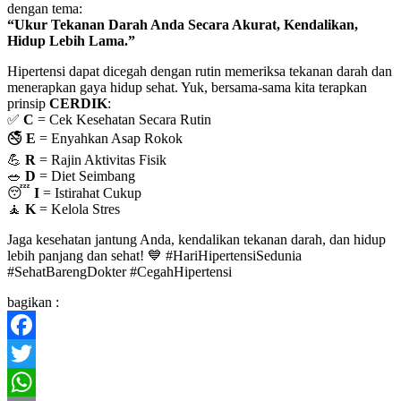
dengan tema:
“Ukur Tekanan Darah Anda Secara Akurat, Kendalikan,
Hidup Lebih Lama.”
Hipertensi dapat dicegah dengan rutin memeriksa tekanan darah dan
menerapkan gaya hidup sehat. Yuk, bersama-sama kita terapkan
prinsip
CERDIK
:
✅
C
= Cek Kesehatan Secara Rutin
🚭
E
= Enyahkan Asap Rokok
💪
R
= Rajin Aktivitas Fisik
🥗
D
= Diet Seimbang
😴
I
= Istirahat Cukup
🧘
K
= Kelola Stres
Jaga kesehatan jantung Anda, kendalikan tekanan darah, dan hidup
lebih panjang dan sehat! 💙 #HariHipertensiSedunia
#SehatBarengDokter #CegahHipertensi
bagikan :
Facebook
Twitter