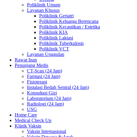
Poliklinik Umum
Layanan Khusus
Poliklinik Geriatri
Poliklinik Keluarga Berencana
Poliklinik Kecantikan / Estetika
Poliklinik KIA
Poliklinik Laktasi
Poliklinik Tuberkulosis
Poliklinik VCT
Layanan Unggulan
Rawat Inap
Penunjang Medis
CT-Scan (24 Jam)
Farmasi (24 Jam)
Fisioterapi
Instalasi Bedah Sentral (24 Jam)
Konsultasi Gizi
Laboratorium (24 Jam)
Radiologi (24 Jam)
USG
Home Care
Medical Check Up
Klinik Vaksin
Vaksin Internasional
Vaksin Dewasa & Anak