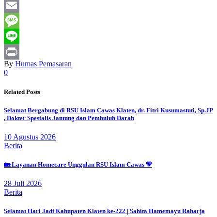
WhatsApp
Email
Message
Line
By
Humas Pemasaran
Print
0
Related Posts
Selamat Bergabung di RSU Islam Cawas Klaten, dr. Fitri Kusumastuti, Sp.JP
, Dokter Spesialis Jantung dan Pembuluh Darah
10 Agustus 2026
Berita
🏡 Layanan Homecare Unggulan RSU Islam Cawas 💚
28 Juli 2026
Berita
Selamat Hari Jadi Kabupaten Klaten ke-222 | Sahita Hamemayu Raharja