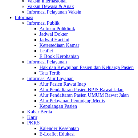
Vaksin Internasional
Vaksin Dewasa & Anak
Informasi Pelayanan Vaksin
Informasi
Informasi Publik
Antrean Poliklinik
Jadwal Dokter
Jadwal Hari Ini
Ketersediaan Kamar
Leaflet
E-Book Kerohanian
Informasi Pelayanan
Hak dan Kewajiban Pasien dan Keluarga Pasien
Tata Tertib
Informasi Alur Layanan
Alur Pasien Rawat Inap
Alur Pendaftaran Pasien BPJS Rawat Jalan
Alur Pendaftaran Pasien UMUM Rawat Jalan
Alur Pelayanan Penunjang Medis
Kepulangan Pasien
Kabar Berita
Karir
PKRS
Kalender Kesehatan
E-Leaflet Edukasi