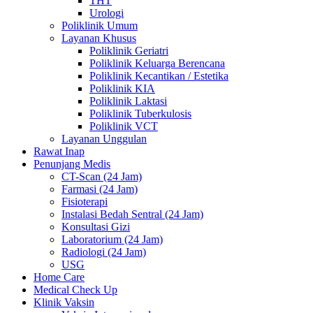
THT
Urologi
Poliklinik Umum
Layanan Khusus
Poliklinik Geriatri
Poliklinik Keluarga Berencana
Poliklinik Kecantikan / Estetika
Poliklinik KIA
Poliklinik Laktasi
Poliklinik Tuberkulosis
Poliklinik VCT
Layanan Unggulan
Rawat Inap
Penunjang Medis
CT-Scan (24 Jam)
Farmasi (24 Jam)
Fisioterapi
Instalasi Bedah Sentral (24 Jam)
Konsultasi Gizi
Laboratorium (24 Jam)
Radiologi (24 Jam)
USG
Home Care
Medical Check Up
Klinik Vaksin