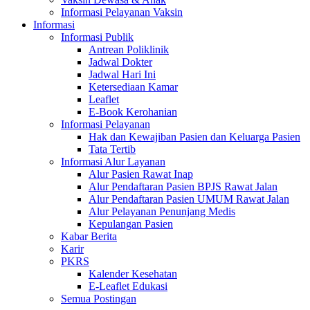
Informasi Pelayanan Vaksin
Informasi
Informasi Publik
Antrean Poliklinik
Jadwal Dokter
Jadwal Hari Ini
Ketersediaan Kamar
Leaflet
E-Book Kerohanian
Informasi Pelayanan
Hak dan Kewajiban Pasien dan Keluarga Pasien
Tata Tertib
Informasi Alur Layanan
Alur Pasien Rawat Inap
Alur Pendaftaran Pasien BPJS Rawat Jalan
Alur Pendaftaran Pasien UMUM Rawat Jalan
Alur Pelayanan Penunjang Medis
Kepulangan Pasien
Kabar Berita
Karir
PKRS
Kalender Kesehatan
E-Leaflet Edukasi
Semua Postingan