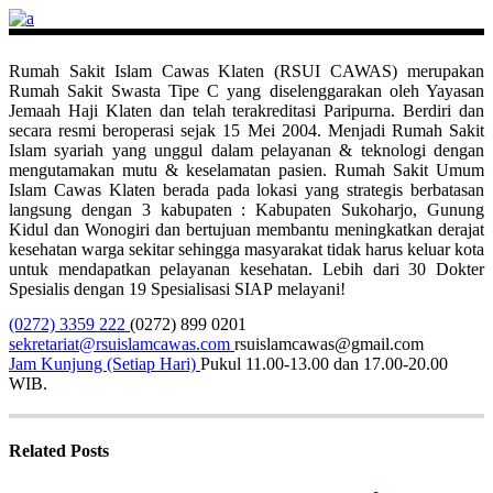
Rumah Sakit Islam Cawas Klaten (RSUI CAWAS) merupakan
Rumah Sakit Swasta Tipe C yang diselenggarakan oleh Yayasan
Jemaah Haji Klaten dan telah terakreditasi Paripurna. Berdiri dan
secara resmi beroperasi sejak 15 Mei 2004. Menjadi Rumah Sakit
Islam syariah yang unggul dalam pelayanan & teknologi dengan
mengutamakan mutu & keselamatan pasien. Rumah Sakit Umum
Islam Cawas Klaten berada pada lokasi yang strategis berbatasan
langsung dengan 3 kabupaten : Kabupaten Sukoharjo, Gunung
Kidul dan Wonogiri dan bertujuan membantu meningkatkan derajat
kesehatan warga sekitar sehingga masyarakat tidak harus keluar kota
untuk mendapatkan pelayanan kesehatan. Lebih dari 30 Dokter
Spesialis dengan 19 Spesialisasi SIAP melayani!
(0272) 3359 222
(0272) 899 0201
sekretariat@rsuislamcawas.com
rsuislamcawas@gmail.com
Jam Kunjung (Setiap Hari)
Pukul 11.00-13.00 dan 17.00-20.00
WIB.
Related Posts