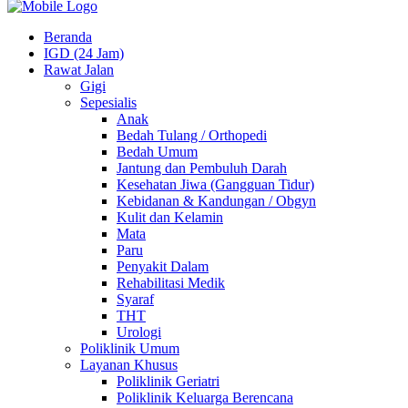
Beranda
IGD (24 Jam)
Rawat Jalan
Gigi
Sepesialis
Anak
Bedah Tulang / Orthopedi
Bedah Umum
Jantung dan Pembuluh Darah
Kesehatan Jiwa (Gangguan Tidur)
Kebidanan & Kandungan / Obgyn
Kulit dan Kelamin
Mata
Paru
Penyakit Dalam
Rehabilitasi Medik
Syaraf
THT
Urologi
Poliklinik Umum
Layanan Khusus
Poliklinik Geriatri
Poliklinik Keluarga Berencana