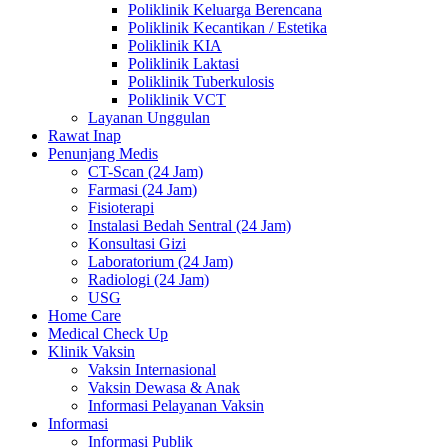
Poliklinik Keluarga Berencana
Poliklinik Kecantikan / Estetika
Poliklinik KIA
Poliklinik Laktasi
Poliklinik Tuberkulosis
Poliklinik VCT
Layanan Unggulan
Rawat Inap
Penunjang Medis
CT-Scan (24 Jam)
Farmasi (24 Jam)
Fisioterapi
Instalasi Bedah Sentral (24 Jam)
Konsultasi Gizi
Laboratorium (24 Jam)
Radiologi (24 Jam)
USG
Home Care
Medical Check Up
Klinik Vaksin
Vaksin Internasional
Vaksin Dewasa & Anak
Informasi Pelayanan Vaksin
Informasi
Informasi Publik