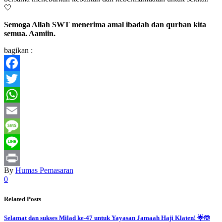
🤍
Semoga Allah SWT menerima amal ibadah dan qurban kita
semua. Aamiin.
bagikan :
Facebook
Twitter
WhatsApp
Email
Message
Line
By
Humas Pemasaran
Print
0
Related Posts
Selamat dan sukses Milad ke-47 untuk Yayasan Jamaah Haji Klaten! 🌟🤲