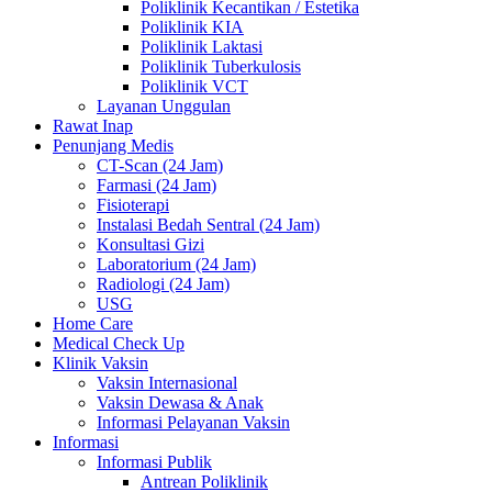
Poliklinik Kecantikan / Estetika
Poliklinik KIA
Poliklinik Laktasi
Poliklinik Tuberkulosis
Poliklinik VCT
Layanan Unggulan
Rawat Inap
Penunjang Medis
CT-Scan (24 Jam)
Farmasi (24 Jam)
Fisioterapi
Instalasi Bedah Sentral (24 Jam)
Konsultasi Gizi
Laboratorium (24 Jam)
Radiologi (24 Jam)
USG
Home Care
Medical Check Up
Klinik Vaksin
Vaksin Internasional
Vaksin Dewasa & Anak
Informasi Pelayanan Vaksin
Informasi
Informasi Publik
Antrean Poliklinik