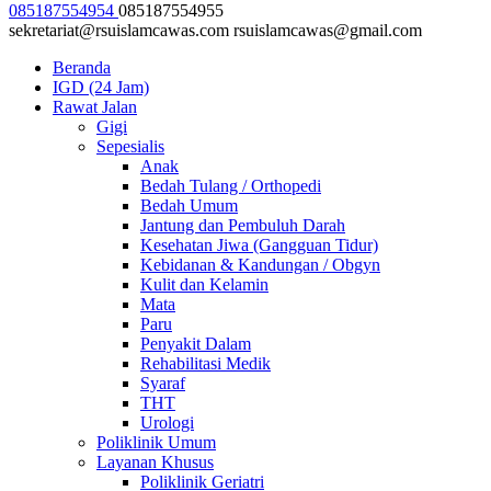
085187554954
085187554955
sekretariat@rsuislamcawas.com
rsuislamcawas@gmail.com
Beranda
IGD (24 Jam)
Rawat Jalan
Gigi
Sepesialis
Anak
Bedah Tulang / Orthopedi
Bedah Umum
Jantung dan Pembuluh Darah
Kesehatan Jiwa (Gangguan Tidur)
Kebidanan & Kandungan / Obgyn
Kulit dan Kelamin
Mata
Paru
Penyakit Dalam
Rehabilitasi Medik
Syaraf
THT
Urologi
Poliklinik Umum
Layanan Khusus
Poliklinik Geriatri