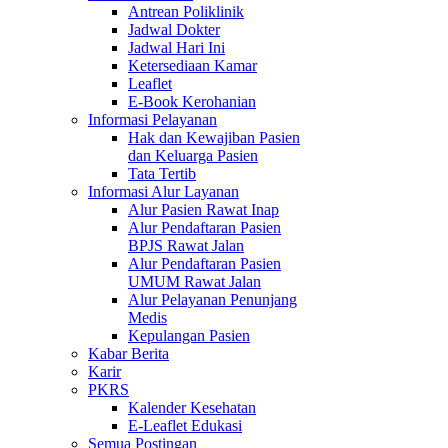
Antrean Poliklinik
Jadwal Dokter
Jadwal Hari Ini
Ketersediaan Kamar
Leaflet
E-Book Kerohanian
Informasi Pelayanan
Hak dan Kewajiban Pasien
dan Keluarga Pasien
Tata Tertib
Informasi Alur Layanan
Alur Pasien Rawat Inap
Alur Pendaftaran Pasien
BPJS Rawat Jalan
Alur Pendaftaran Pasien
UMUM Rawat Jalan
Alur Pelayanan Penunjang
Medis
Kepulangan Pasien
Kabar Berita
Karir
PKRS
Kalender Kesehatan
E-Leaflet Edukasi
Semua Postingan