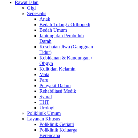
Rawat Jalan
Gigi
Sepesialis
Anak
Bedah Tulang / Orthopedi
Bedah Umum
Jantung dan Pembuluh
Darah
Kesehatan Jiwa (Gangguan
Tidur)
Kebidanan & Kandungan /
Obgyn
Kulit dan Kelamin
Mata
Paru
Penyakit Dalam
Rehabilitasi Medik
Syaraf
THT
Urologi
Poliklinik Umum
Layanan Khusus
Poliklinik Geriatri
Poliklinik Keluarga
Berencana