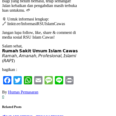
Bagi yang belum berhasil, tetap semangat!
Jalan kebaikan dan pengabdian masih terbuka
luas untukmu. 🌱
📎 Untuk informasi lengkap:
🔗 linktr.ee/InformasiRSUIslamCawas
Jangan lupa follow, like, share & comment di
media sosial RSU Islam Cawas!
Salam sehat,
𝗥𝘂𝗺𝗮𝗵 𝗦𝗮𝗸𝗶𝘁 𝗨𝗺𝘂𝗺 𝗜𝘀𝗹𝗮𝗺 𝗖𝗮𝘄𝗮𝘀
𝘙𝘢𝘮𝘢𝘩, 𝘈𝘮𝘢𝘯𝘢𝘩, 𝘗𝘳𝘰𝘧𝘦𝘴𝘪𝘰𝘯𝘢𝘭, 𝘐𝘴𝘭𝘢𝘮𝘪
(𝘙𝘈𝘗𝘐)
bagikan :
Facebook
Twitter
WhatsApp
Email
Message
Line
Print
By
Humas Pemasaran
0
Related Posts