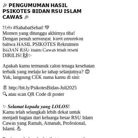
🎉 𝗣𝗘𝗡𝗚𝗨𝗠𝗨𝗠𝗔𝗡 𝗛𝗔𝗦𝗜𝗟
𝗣𝗦𝗜𝗞𝗢𝗧𝗘𝗦 𝗕𝗜𝗗𝗔𝗡 𝗥𝗦𝗨 𝗜𝗦𝗟𝗔𝗠
𝗖𝗔𝗪𝗔𝗦 🎉
Halo #SahabatSehat! 💚
Blog
Momen yang ditunggu akhirnya tiba!
Dengan penuh semangat, kami umumkan
Home
/
Loker
/
🎉 𝗣𝗘𝗡𝗚𝗨𝗠𝗨𝗠𝗔𝗡 𝗛𝗔𝗦𝗜𝗟
bahwa HASIL PSIKOTES Rekrutmen
𝗣𝗦𝗜𝗞𝗢𝗧𝗘𝗦 𝗕𝗜𝗗𝗔𝗡 𝗥𝗦𝗨 𝗜𝗦𝗟𝗔𝗠 𝗖𝗔𝗪𝗔𝗦 🎉
BIDAN RSU Islam Cawas telah resmi
DIRILIS! 🙌✨
Apakah kamu termasuk calon tenaga kesehatan
terbaik yang melaju ke tahap selanjutnya? 😍
Yuk, langsung CEK nama kamu di sini:
📄 http://bit.ly/PsikotesBidan-Juli2025
🔍 atau scan QR Code di poster
✨ 𝑺𝒆𝒍𝒂𝒎𝒂𝒕 𝒌𝒆𝒑𝒂𝒅𝒂 𝒚𝒂𝒏𝒈 𝑳𝑶𝑳𝑶𝑺!
Kamu telah selangkah lebih dekat untuk
menjadi bagian dari keluarga besar RSU Islam
Cawas yang Ramah, Amanah, Profesional,
Islami. 💪