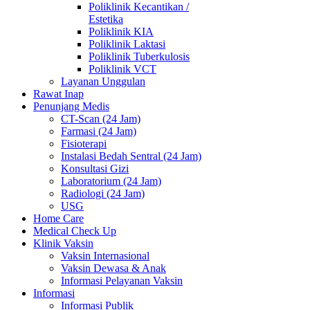
Poliklinik Kecantikan /
Estetika
Poliklinik KIA
Poliklinik Laktasi
Poliklinik Tuberkulosis
Poliklinik VCT
Layanan Unggulan
Rawat Inap
Penunjang Medis
CT-Scan (24 Jam)
Farmasi (24 Jam)
Fisioterapi
Instalasi Bedah Sentral (24 Jam)
Konsultasi Gizi
Laboratorium (24 Jam)
Radiologi (24 Jam)
USG
Home Care
Medical Check Up
Klinik Vaksin
Vaksin Internasional
Vaksin Dewasa & Anak
Informasi Pelayanan Vaksin
Informasi
Informasi Publik