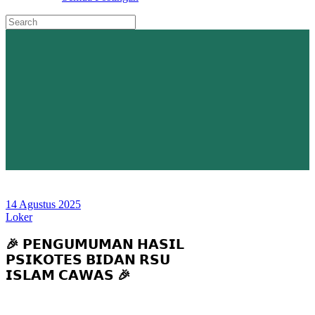
14 Agustus 2025
Loker
🎉 𝗣𝗘𝗡𝗚𝗨𝗠𝗨𝗠𝗔𝗡 𝗛𝗔𝗦𝗜𝗟
𝗣𝗦𝗜𝗞𝗢𝗧𝗘𝗦 𝗕𝗜𝗗𝗔𝗡 𝗥𝗦𝗨
𝗜𝗦𝗟𝗔𝗠 𝗖𝗔𝗪𝗔𝗦 🎉