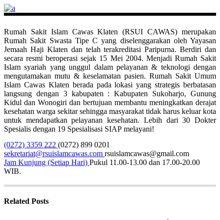
Rumah Sakit Islam Cawas Klaten (RSUI CAWAS) merupakan
Rumah Sakit Swasta Tipe C yang diselenggarakan oleh Yayasan
Jemaah Haji Klaten dan telah terakreditasi Paripurna. Berdiri dan
secara resmi beroperasi sejak 15 Mei 2004. Menjadi Rumah Sakit
Islam syariah yang unggul dalam pelayanan & teknologi dengan
mengutamakan mutu & keselamatan pasien. Rumah Sakit Umum
Islam Cawas Klaten berada pada lokasi yang strategis berbatasan
langsung dengan 3 kabupaten : Kabupaten Sukoharjo, Gunung
Kidul dan Wonogiri dan bertujuan membantu meningkatkan derajat
kesehatan warga sekitar sehingga masyarakat tidak harus keluar kota
untuk mendapatkan pelayanan kesehatan. Lebih dari 30 Dokter
Spesialis dengan 19 Spesialisasi SIAP melayani!
(0272) 3359 222
(0272) 899 0201
sekretariat@rsuislamcawas.com
rsuislamcawas@gmail.com
Jam Kunjung (Setiap Hari)
Pukul 11.00-13.00 dan 17.00-20.00
WIB.
Related Posts