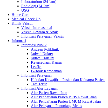
Laboratorium (24 Jam)
Radiologi (24 Jam)
USG
Home Care
Medical Check Up
Klinik Vaksin
Vaksin Internasional
Vaksin Dewasa & Anak
Informasi Pelayanan Vaksin
Informasi
Informasi Publik
Antrean Poliklinik
Jadwal Dokter
Jadwal Hari Ini
Ketersediaan Kamar
Leaflet
E-Book Kerohanian
Informasi Pelayanan
Hak dan Kewajiban Pasien dan Keluarga Pasien
Tata Tertib
Informasi Alur Layanan
Alur Pasien Rawat Inap
Alur Pendaftaran Pasien BPJS Rawat Jalan
Alur Pendaftaran Pasien UMUM Rawat Jalan
Alur Pelayanan Penunjang Medis