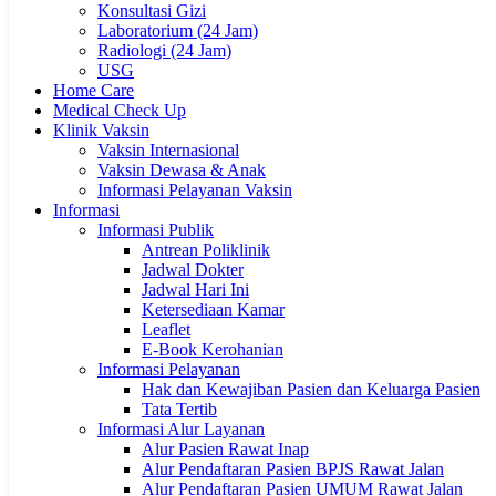
Konsultasi Gizi
Laboratorium (24 Jam)
Radiologi (24 Jam)
USG
Home Care
Medical Check Up
Klinik Vaksin
Vaksin Internasional
Vaksin Dewasa & Anak
Informasi Pelayanan Vaksin
Informasi
Informasi Publik
Antrean Poliklinik
Jadwal Dokter
Jadwal Hari Ini
Ketersediaan Kamar
Leaflet
E-Book Kerohanian
Informasi Pelayanan
Hak dan Kewajiban Pasien dan Keluarga Pasien
Tata Tertib
Informasi Alur Layanan
Alur Pasien Rawat Inap
Alur Pendaftaran Pasien BPJS Rawat Jalan
Alur Pendaftaran Pasien UMUM Rawat Jalan