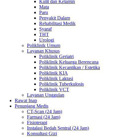
Kulit dan Kelamin
Mata
Paru
Penyakit Dalam
Rehabilitasi Medik
Syaraf
THT
Urologi
Poliklinik Umum
Layanan Khusus
Poliklinik Geriatri
Poliklinik Keluarga Berencana
Poliklinik Kecantikan / Estetika
Poliklinik KIA
Poliklinik Laktasi
Poliklinik Tuberkulosis
Poliklinik VCT
Layanan Unggulan
Rawat Inap
Penunjang Medis
CT-Scan (24 Jam)
Farmasi (24 Jam)
Fisioterapi
Instalasi Bedah Sentral (24 Jam)
Konsultasi Gizi