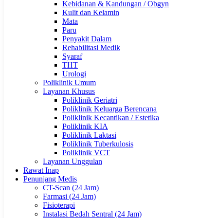
Kebidanan & Kandungan / Obgyn
Kulit dan Kelamin
Mata
Paru
Penyakit Dalam
Rehabilitasi Medik
Syaraf
THT
Urologi
Poliklinik Umum
Layanan Khusus
Poliklinik Geriatri
Poliklinik Keluarga Berencana
Poliklinik Kecantikan / Estetika
Poliklinik KIA
Poliklinik Laktasi
Poliklinik Tuberkulosis
Poliklinik VCT
Layanan Unggulan
Rawat Inap
Penunjang Medis
CT-Scan (24 Jam)
Farmasi (24 Jam)
Fisioterapi
Instalasi Bedah Sentral (24 Jam)