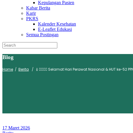
Kepulangan Pasien
Kabar Berita
Karir
PKRS
Kalender Kesehatan
E-Leaflet Edukasi
Semua Postingan
Blog
Home
/
Berita
/
💉👩‍⚕️👨‍⚕️ Selamat Hari Perawat Nasional & HUT ke-52 PP
17 Maret 2026