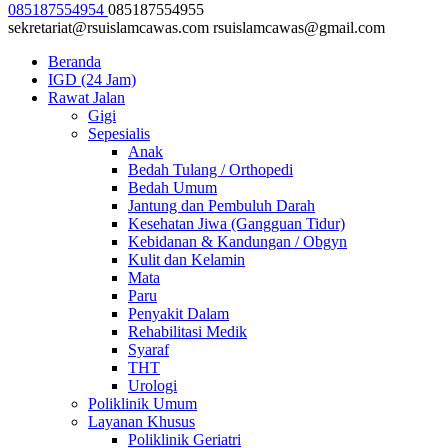
085187554954
085187554955
sekretariat@rsuislamcawas.com
rsuislamcawas@gmail.com
Beranda
IGD (24 Jam)
Rawat Jalan
Gigi
Sepesialis
Anak
Bedah Tulang / Orthopedi
Bedah Umum
Jantung dan Pembuluh Darah
Kesehatan Jiwa (Gangguan Tidur)
Kebidanan & Kandungan / Obgyn
Kulit dan Kelamin
Mata
Paru
Penyakit Dalam
Rehabilitasi Medik
Syaraf
THT
Urologi
Poliklinik Umum
Layanan Khusus
Poliklinik Geriatri