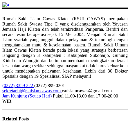
Rumah Sakit Islam Cawas Klaten (RSUI CAWAS) merupakan
Rumah Sakit Swasta Tipe C yang diselenggarakan oleh Yayasan
Jemaah Haji Klaten dan telah terakreditasi Paripurna. Berdiri dan
secara resmi beroperasi sejak 15 Mei 2004. Menjadi Rumah Sakit
Islam syariah yang unggul dalam pelayanan & teknologi dengan
mengutamakan mutu & keselamatan pasien. Rumah Sakit Umum
Islam Cawas Klaten berada pada lokasi yang strategis berbatasan
langsung dengan 3 kabupaten : Kabupaten Sukoharjo, Gunung
Kidul dan Wonogiri dan bertujuan membantu meningkatkan derajat
kesehatan warga sekitar sehingga masyarakat tidak harus keluar kota
untuk mendapatkan pelayanan kesehatan. Lebih dari 30 Dokter
Spesialis dengan 19 Spesialisasi SIAP melayani!
(0272) 3359 222
(0272) 899 0201
sekretariat@rsuislamcawas.com
rsuislamcawas@gmail.com
Jam Kunjung (Setiap Hari)
Pukul 11.00-13.00 dan 17.00-20.00
WIB.
Related Posts