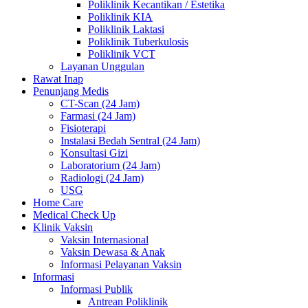
Poliklinik Kecantikan / Estetika
Poliklinik KIA
Poliklinik Laktasi
Poliklinik Tuberkulosis
Poliklinik VCT
Layanan Unggulan
Rawat Inap
Penunjang Medis
CT-Scan (24 Jam)
Farmasi (24 Jam)
Fisioterapi
Instalasi Bedah Sentral (24 Jam)
Konsultasi Gizi
Laboratorium (24 Jam)
Radiologi (24 Jam)
USG
Home Care
Medical Check Up
Klinik Vaksin
Vaksin Internasional
Vaksin Dewasa & Anak
Informasi Pelayanan Vaksin
Informasi
Informasi Publik
Antrean Poliklinik