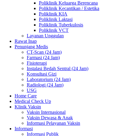
Poliklinik Keluarga Berencana
Poliklinik Kecantikan / Estetika
Poliklinik KIA
Poliklinik Laktasi
Poliklinik Tuberkulosis
Poliklinik VCT
Layanan Unggulan
Rawat Inap
Penunjang Medis
CT-Scan (24 Jam)
Farmasi (24 Jam)
Fisioterapi
Instalasi Bedah Sentral (24 Jam)
Konsultasi Gizi
Laboratorium (24 Jam)
Radiologi (24 Jam)
USG
Home Care
Medical Check Up
Klinik Vaksin
Vaksin Internasional
Vaksin Dewasa & Anak
Informasi Pelayanan Vaksin
Informasi
Informasi Publik