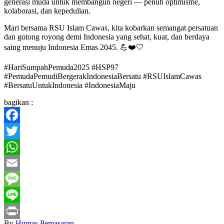
generasi muda untuk membangun negeri — penuh optimisme,
kolaborasi, dan kepedulian.
Mari bersama RSU Islam Cawas, kita kobarkan semangat persatuan
dan gotong royong demi Indonesia yang sehat, kuat, dan berdaya
saing menuju Indonesia Emas 2045. 💪❤️🤍
#HariSumpahPemuda2025 #HSP97
#PemudaPemudiBergerakIndonesiaBersatu #RSUIslamCawas
#BersatuUntukIndonesia #IndonesiaMaju
bagikan :
Facebook
Twitter
WhatsApp
Email
Message
Line
By
Humas Pemasaran