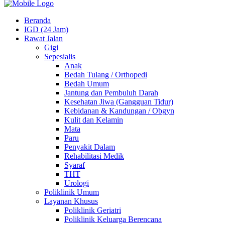
Beranda
IGD (24 Jam)
Rawat Jalan
Gigi
Sepesialis
Anak
Bedah Tulang / Orthopedi
Bedah Umum
Jantung dan Pembuluh Darah
Kesehatan Jiwa (Gangguan Tidur)
Kebidanan & Kandungan / Obgyn
Kulit dan Kelamin
Mata
Paru
Penyakit Dalam
Rehabilitasi Medik
Syaraf
THT
Urologi
Poliklinik Umum
Layanan Khusus
Poliklinik Geriatri
Poliklinik Keluarga Berencana