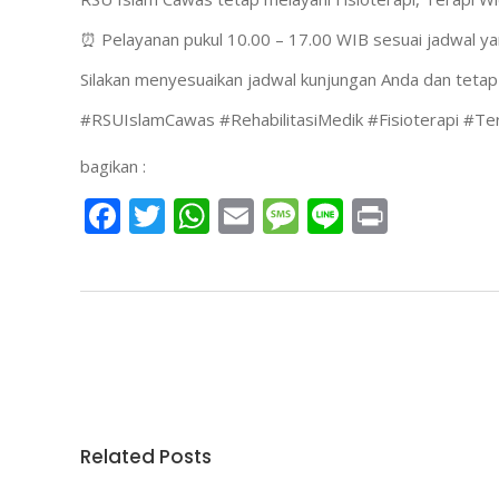
⏰ Pelayanan pukul 10.00 – 17.00 WIB sesuai jadwal ya
Silakan menyesuaikan jadwal kunjungan Anda dan tetap
#RSUIslamCawas #RehabilitasiMedik #Fisioterapi #T
bagikan :
Facebook
Twitter
WhatsApp
Email
Message
Line
Print
Related Posts