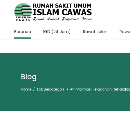
Beranda
IGD (24 Jam)
Rawat Jalan
Rawa
Jam Kunjung Pasien Rawa
Setiap Hari Pukul 11.00-13.
Blog
Home
/
Tak Berkategori
/
📢 Informasi Pelayanan Rehabilit