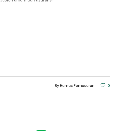
By
Humas Pemasaran
0