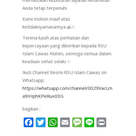
memastikan kebutuhan layanan kesehatan
Anda tetap terpenuhi.
Kami mohon maaf atas
ketidaknyamanannya
🙏
✨
Terima kasih atas perhatian dan
kepercayaan yang diberikan kepada RSU
Islam Cawas Klaten, semoga semua dalam
keadaan sehat selalu
✨
Ikuti Channel Resmi RSU Islam Cawas on
Whatsapp:
https://whatsapp.com/channel/0029VacLm
a9IHphKPeRux03G
bagikan :
Facebook
Twitter
WhatsApp
Email
Message
Line
Print