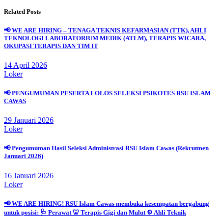
Related Posts
📢 WE ARE HIRING – TENAGA TEKNIS KEFARMASIAN (TTK), AHLI
TEKNOLOGI LABORATORIUM MEDIK (ATLM), TERAPIS WICARA,
OKUPASI TERAPIS DAN TIM IT
14 April 2026
Loker
📢 PENGUMUMAN PESERTA LOLOS SELEKSI PSIKOTES RSU ISLAM
CAWAS
29 Januari 2026
Loker
📢 Pengumuman Hasil Seleksi Administrasi RSU Islam Cawas (Rekrutmen
Januari 2026)
16 Januari 2026
Loker
📢 WE ARE HIRING! RSU Islam Cawas membuka kesempatan bergabung
untuk posisi: 🩺 Perawat 🦷 Terapis Gigi dan Mulut ⚙️ Ahli Teknik