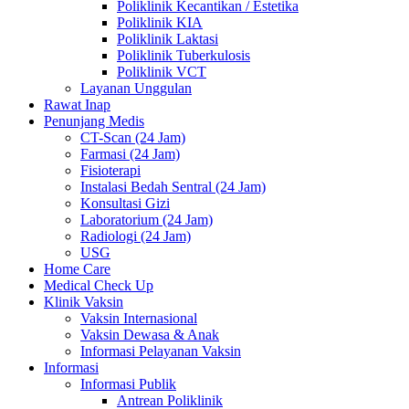
Poliklinik Kecantikan / Estetika
Poliklinik KIA
Poliklinik Laktasi
Poliklinik Tuberkulosis
Poliklinik VCT
Layanan Unggulan
Rawat Inap
Penunjang Medis
CT-Scan (24 Jam)
Farmasi (24 Jam)
Fisioterapi
Instalasi Bedah Sentral (24 Jam)
Konsultasi Gizi
Laboratorium (24 Jam)
Radiologi (24 Jam)
USG
Home Care
Medical Check Up
Klinik Vaksin
Vaksin Internasional
Vaksin Dewasa & Anak
Informasi Pelayanan Vaksin
Informasi
Informasi Publik
Antrean Poliklinik