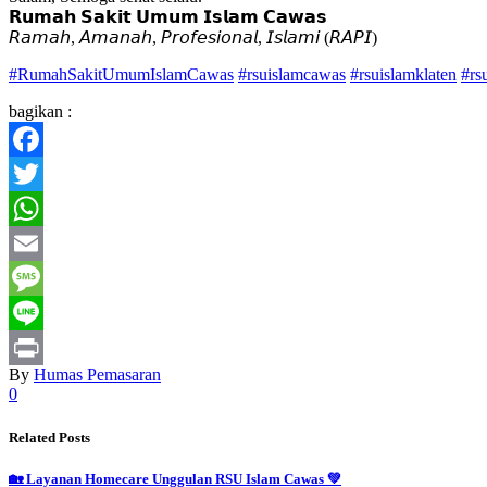
𝗥𝘂𝗺𝗮𝗵 𝗦𝗮𝗸𝗶𝘁 𝗨𝗺𝘂𝗺 𝗜𝘀𝗹𝗮𝗺 𝗖𝗮𝘄𝗮𝘀
𝘙𝘢𝘮𝘢𝘩, 𝘈𝘮𝘢𝘯𝘢𝘩, 𝘗𝘳𝘰𝘧𝘦𝘴𝘪𝘰𝘯𝘢𝘭, 𝘐𝘴𝘭𝘢𝘮𝘪 (𝘙𝘈𝘗𝘐)
#RumahSakitUmumIslamCawas
#rsuislamcawas
#rsuislamklaten
#rs
bagikan :
Facebook
Twitter
WhatsApp
Email
Message
Line
By
Humas Pemasaran
Print
0
Related Posts
🏡 Layanan Homecare Unggulan RSU Islam Cawas 💚