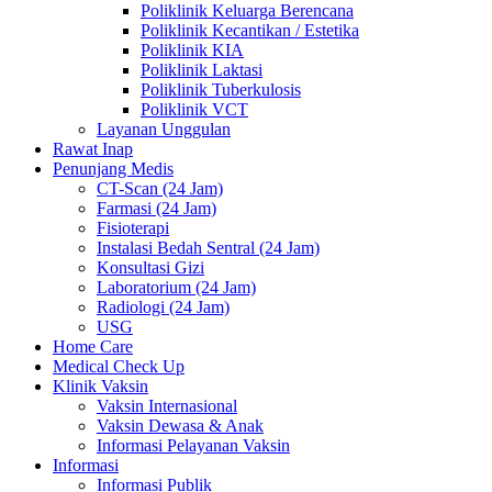
Poliklinik Keluarga Berencana
Poliklinik Kecantikan / Estetika
Poliklinik KIA
Poliklinik Laktasi
Poliklinik Tuberkulosis
Poliklinik VCT
Layanan Unggulan
Rawat Inap
Penunjang Medis
CT-Scan (24 Jam)
Farmasi (24 Jam)
Fisioterapi
Instalasi Bedah Sentral (24 Jam)
Konsultasi Gizi
Laboratorium (24 Jam)
Radiologi (24 Jam)
USG
Home Care
Medical Check Up
Klinik Vaksin
Vaksin Internasional
Vaksin Dewasa & Anak
Informasi Pelayanan Vaksin
Informasi
Informasi Publik