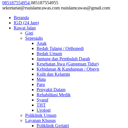
085187554954
085187554955
sekretariat@rsuislamcawas.com
rsuislamcawas@gmail.com
Beranda
IGD (24 Jam)
Rawat Jalan
Gigi
Sepesialis
Anak
Bedah Tulang / Orthopedi
Bedah Umum
Jantung dan Pembuluh Darah
Kesehatan Jiwa (Gangguan Tidur)
Kebidanan & Kandungan / Obgyn
Kulit dan Kelamin
Mata
Paru
Penyakit Dalam
Rehabilitasi Medik
Syaraf
THT
Urologi
Poliklinik Umum
Layanan Khusus
Poliklinik Geriatri