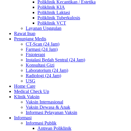
Poliklinik Kecantikan / Estetika
Poliklinik KIA
Poliklinik Laktasi
Poliklinik Tuberkulosis
Poliklinik VCT
Layanan Unggulan
Rawat Inap
Penunjang Medis
CT-Scan (24 Jam)
Farmasi (24 Jam)
Fisioterapi
Instalasi Bedah Sentral (24 Jam)
Konsultasi Gizi
Laboratorium (24 Jam)
Radiologi (24 Jam)
USG
Home Care
Medical Check Up
Klinik Vaksin
Vaksin Internasional
Vaksin Dewasa & Anak
Informasi Pelayanan Vaksin
Informasi
Informasi Publik
Antrean Poliklinik