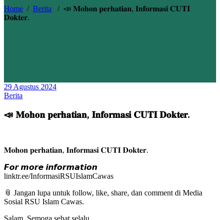
Home
/
Berita
/
📣 𝐌𝐨𝐡𝐨𝐧 𝐩𝐞𝐫𝐡𝐚𝐭𝐢𝐚𝐧, 𝐈𝐧𝐟𝐨𝐫𝐦𝐚𝐬𝐢 𝐂𝐔𝐓𝐈
𝐃𝐨𝐤𝐭𝐞𝐫.
29 Agustus 2024
Berita
📣 𝐌𝐨𝐡𝐨𝐧 𝐩𝐞𝐫𝐡𝐚𝐭𝐢𝐚𝐧, 𝐈𝐧𝐟𝐨𝐫𝐦𝐚𝐬𝐢 𝐂𝐔𝐓𝐈 𝐃𝐨𝐤𝐭𝐞𝐫.
𝐌𝐨𝐡𝐨𝐧 𝐩𝐞𝐫𝐡𝐚𝐭𝐢𝐚𝐧, 𝐈𝐧𝐟𝐨𝐫𝐦𝐚𝐬𝐢 𝐂𝐔𝐓𝐈 𝐃𝐨𝐤𝐭𝐞𝐫.
𝙁𝙤𝙧 𝙢𝙤𝙧𝙚 𝙞𝙣𝙛𝙤𝙧𝙢𝙖𝙩𝙞𝙤𝙣
linktr.ee/InformasiRSUIslamCawas
📎 Jangan lupa untuk follow, like, share, dan comment di Media
Sosial RSU Islam Cawas.
Salam, Semoga sehat selalu.