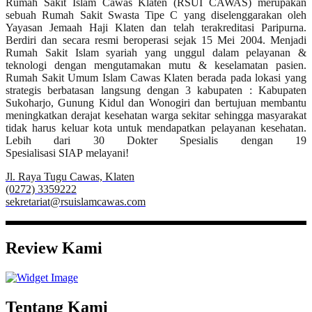
Rumah Sakit Islam Cawas Klaten (RSUI CAWAS) merupakan
sebuah Rumah Sakit Swasta Tipe C yang diselenggarakan oleh
Yayasan Jemaah Haji Klaten dan telah terakreditasi Paripurna.
Berdiri dan secara resmi beroperasi sejak 15 Mei 2004. Menjadi
Rumah Sakit Islam syariah yang unggul dalam pelayanan &
teknologi dengan mengutamakan mutu & keselamatan pasien.
Rumah Sakit Umum Islam Cawas Klaten berada pada lokasi yang
strategis berbatasan langsung dengan 3 kabupaten : Kabupaten
Sukoharjo, Gunung Kidul dan Wonogiri dan bertujuan membantu
meningkatkan derajat kesehatan warga sekitar sehingga masyarakat
tidak harus keluar kota untuk mendapatkan pelayanan kesehatan.
Lebih dari 30 Dokter Spesialis dengan 19
Spesialisasi SIAP melayani!
Jl. Raya Tugu Cawas, Klaten
(0272) 3359222
sekretariat@rsuislamcawas.com
Review Kami
Tentang Kami