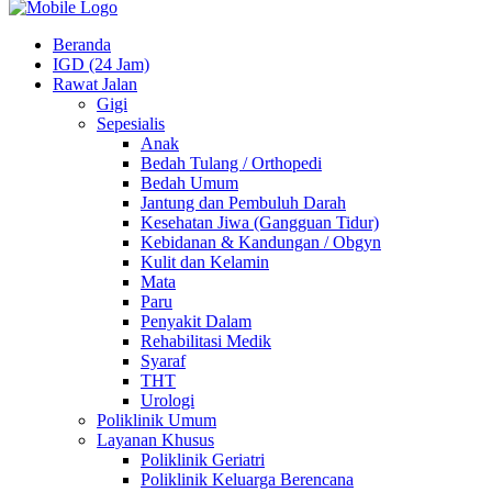
Beranda
IGD (24 Jam)
Rawat Jalan
Gigi
Sepesialis
Anak
Bedah Tulang / Orthopedi
Bedah Umum
Jantung dan Pembuluh Darah
Kesehatan Jiwa (Gangguan Tidur)
Kebidanan & Kandungan / Obgyn
Kulit dan Kelamin
Mata
Paru
Penyakit Dalam
Rehabilitasi Medik
Syaraf
THT
Urologi
Poliklinik Umum
Layanan Khusus
Poliklinik Geriatri
Poliklinik Keluarga Berencana