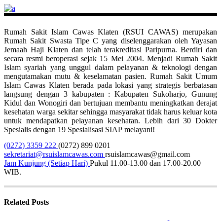
Rumah Sakit Islam Cawas Klaten (RSUI CAWAS) merupakan
Rumah Sakit Swasta Tipe C yang diselenggarakan oleh Yayasan
Jemaah Haji Klaten dan telah terakreditasi Paripurna. Berdiri dan
secara resmi beroperasi sejak 15 Mei 2004. Menjadi Rumah Sakit
Islam syariah yang unggul dalam pelayanan & teknologi dengan
mengutamakan mutu & keselamatan pasien. Rumah Sakit Umum
Islam Cawas Klaten berada pada lokasi yang strategis berbatasan
langsung dengan 3 kabupaten : Kabupaten Sukoharjo, Gunung
Kidul dan Wonogiri dan bertujuan membantu meningkatkan derajat
kesehatan warga sekitar sehingga masyarakat tidak harus keluar kota
untuk mendapatkan pelayanan kesehatan. Lebih dari 30 Dokter
Spesialis dengan 19 Spesialisasi SIAP melayani!
(0272) 3359 222
(0272) 899 0201
sekretariat@rsuislamcawas.com
rsuislamcawas@gmail.com
Jam Kunjung (Setiap Hari)
Pukul 11.00-13.00 dan 17.00-20.00
WIB.
Related Posts