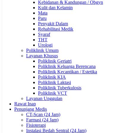
Kebidanan & Kandungan / Obgyn
Kulit dan Kelamin
Mata
Paru
Penyakit Dalam
Rehabilitasi Medik
Syaraf
THT
Urologi
Poliklinik Umum
Layanan Khusus
Poliklinik Geriatri
Poliklinik Keluarga Berencana
Poliklinik Kecantikan / Estetika
Poliklinik KIA
Poliklinik Laktasi
Poliklinik Tuberkulosis
Poliklinik VCT
Layanan Unggulan
Rawat Inap
Penunjang Medis
CT-Scan (24 Jam)
Farmasi (24 Jam)
Fisioterapi
Instalasi Bedah Sentral (24 Jam)