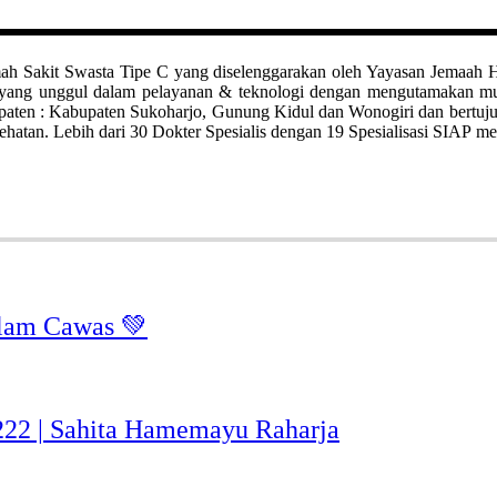
it Swasta Tipe C yang diselenggarakan oleh Yayasan Jemaah Haji Kl
ah yang unggul dalam pelayanan & teknologi dengan mengutamakan 
bupaten : Kabupaten Sukoharjo, Gunung Kidul dan Wonogiri dan bertuj
hatan. Lebih dari 30 Dokter Spesialis dengan 19 Spesialisasi SIAP me
lam Cawas 💚
-222 | Sahita Hamemayu Raharja