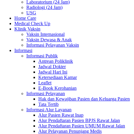
Laboratorium (24 Jam)
Radiologi (24 Jam)
USG
Home Care
Medical Check Up
Klinik Vaksin
Vaksin Internasional
Vaksin Dewasa & Anak
Informasi Pelayanan Vaksin
Informasi
Informasi Publik
Antrean Poliklinik
Jadwal Dokter
Jadwal Hari Ini
Ketersediaan Kamar
Leaflet
E-Book Kerohanian
Informasi Pelayanan
Hak dan Kewajiban Pasien dan Keluarga Pasien
Tata Tertib
Informasi Alur Layanan
Alur Pasien Rawat Inap
Alur Pendaftaran Pasien BPJS Rawat Jalan
Alur Pendaftaran Pasien UMUM Rawat Jalan
Alur Pelayanan Penunjang Medis