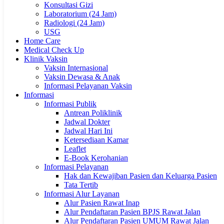
Konsultasi Gizi
Laboratorium (24 Jam)
Radiologi (24 Jam)
USG
Home Care
Medical Check Up
Klinik Vaksin
Vaksin Internasional
Vaksin Dewasa & Anak
Informasi Pelayanan Vaksin
Informasi
Informasi Publik
Antrean Poliklinik
Jadwal Dokter
Jadwal Hari Ini
Ketersediaan Kamar
Leaflet
E-Book Kerohanian
Informasi Pelayanan
Hak dan Kewajiban Pasien dan Keluarga Pasien
Tata Tertib
Informasi Alur Layanan
Alur Pasien Rawat Inap
Alur Pendaftaran Pasien BPJS Rawat Jalan
Alur Pendaftaran Pasien UMUM Rawat Jalan