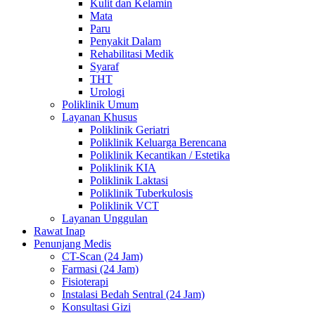
Kulit dan Kelamin
Mata
Paru
Penyakit Dalam
Rehabilitasi Medik
Syaraf
THT
Urologi
Poliklinik Umum
Layanan Khusus
Poliklinik Geriatri
Poliklinik Keluarga Berencana
Poliklinik Kecantikan / Estetika
Poliklinik KIA
Poliklinik Laktasi
Poliklinik Tuberkulosis
Poliklinik VCT
Layanan Unggulan
Rawat Inap
Penunjang Medis
CT-Scan (24 Jam)
Farmasi (24 Jam)
Fisioterapi
Instalasi Bedah Sentral (24 Jam)
Konsultasi Gizi