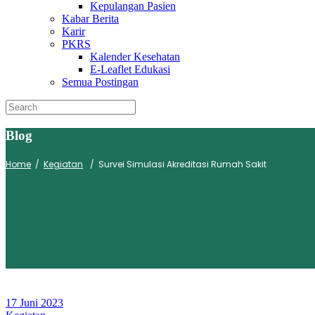
Kepulangan Pasien
Kabar Berita
Karir
PKRS
Kalender Kesehatan
E-Leaflet Edukasi
Semua Postingan
Blog
Home
/
Kegiatan
/
Survei Simulasi Akreditasi Rumah Sakit
17 Juni 2023