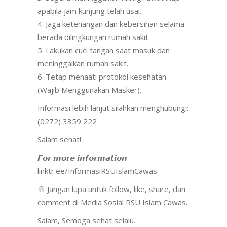
apabila jam kunjung telah usai.
4. Jaga ketenangan dan kebersihan selama
berada dilingkungan rumah sakit.
5. Lakukan cuci tangan saat masuk dan
meninggalkan rumah sakit.
6. Tetap menaati protokol kesehatan
(Wajib Menggunakan Masker).
Informasi lebih lanjut silahkan menghubungi:
(0272) 3359 222
Salam sehat!
𝙁𝙤𝙧 𝙢𝙤𝙧𝙚 𝙞𝙣𝙛𝙤𝙧𝙢𝙖𝙩𝙞𝙤𝙣
linktr.ee/InformasiRSUIslamCawas
📎 Jangan lupa untuk follow, like, share, dan
comment di Media Sosial RSU Islam Cawas.
Salam, Semoga sehat selalu.