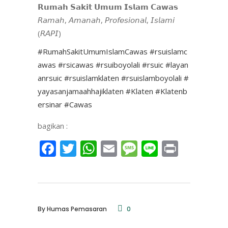
𝗥𝘂𝗺𝗮𝗵 𝗦𝗮𝗸𝗶𝘁 𝗨𝗺𝘂𝗺 𝗜𝘀𝗹𝗮𝗺 𝗖𝗮𝘄𝗮𝘀
𝘙𝘢𝘮𝘢𝘩, 𝘈𝘮𝘢𝘯𝘢𝘩, 𝘗𝘳𝘰𝘧𝘦𝘴𝘪𝘰𝘯𝘢𝘭, 𝘐𝘴𝘭𝘢𝘮𝘪
(𝘙𝘈𝘗𝘐)
#RumahSakitUmumIslamCawas
#rsuislamc
awas
#rsicawas
#rsuiboyolali
#rsuic
#layan
anrsuic
#rsuislamklaten
#rsuislamboyolali
#
yayasanjamaahhajiklaten
#Klaten
#Klatenb
ersinar
#Cawas
bagikan :
Facebook
Twitter
WhatsApp
Email
Message
Line
Print
By
Humas Pemasaran
0