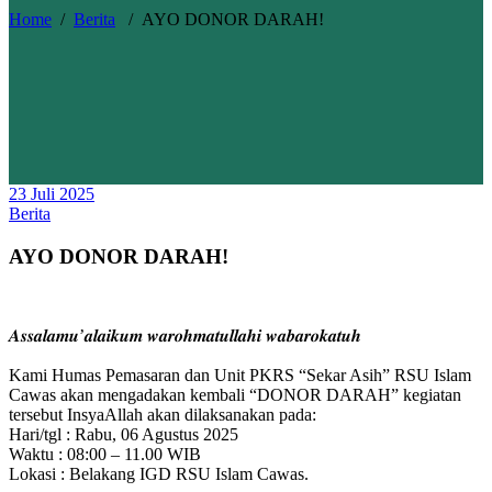
Home
/
Berita
/
AYO DONOR DARAH!
23 Juli 2025
Berita
AYO DONOR DARAH!
𝑨𝒔𝒔𝒂𝒍𝒂𝒎𝒖’𝒂𝒍𝒂𝒊𝒌𝒖𝒎 𝒘𝒂𝒓𝒐𝒉𝒎𝒂𝒕𝒖𝒍𝒍𝒂𝒉𝒊 𝒘𝒂𝒃𝒂𝒓𝒐𝒌𝒂𝒕𝒖𝒉
Kami Humas Pemasaran dan Unit PKRS “Sekar Asih” RSU Islam
Cawas akan mengadakan kembali “DONOR DARAH” kegiatan
tersebut InsyaAllah akan dilaksanakan pada:
Hari/tgl : Rabu, 06 Agustus 2025
Waktu
: 08:00 – 11.00 WIB
Lokasi : Belakang IGD RSU Islam Cawas.