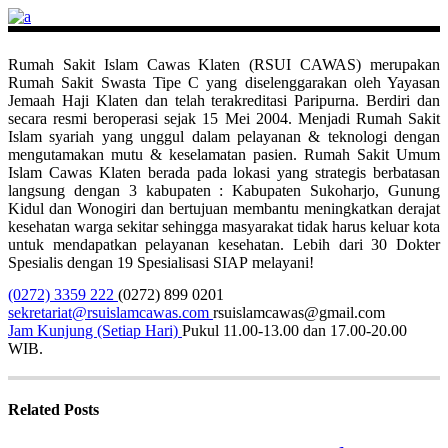
Rumah Sakit Islam Cawas Klaten (RSUI CAWAS) merupakan
Rumah Sakit Swasta Tipe C yang diselenggarakan oleh Yayasan
Jemaah Haji Klaten dan telah terakreditasi Paripurna. Berdiri dan
secara resmi beroperasi sejak 15 Mei 2004. Menjadi Rumah Sakit
Islam syariah yang unggul dalam pelayanan & teknologi dengan
mengutamakan mutu & keselamatan pasien. Rumah Sakit Umum
Islam Cawas Klaten berada pada lokasi yang strategis berbatasan
langsung dengan 3 kabupaten : Kabupaten Sukoharjo, Gunung
Kidul dan Wonogiri dan bertujuan membantu meningkatkan derajat
kesehatan warga sekitar sehingga masyarakat tidak harus keluar kota
untuk mendapatkan pelayanan kesehatan. Lebih dari 30 Dokter
Spesialis dengan 19 Spesialisasi SIAP melayani!
(0272) 3359 222
(0272) 899 0201
sekretariat@rsuislamcawas.com
rsuislamcawas@gmail.com
Jam Kunjung (Setiap Hari)
Pukul 11.00-13.00 dan 17.00-20.00
WIB.
Related Posts