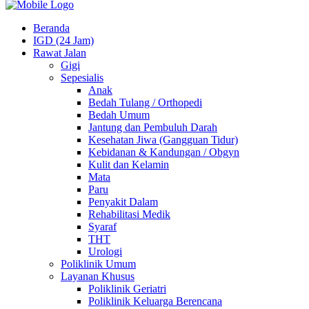
Beranda
IGD (24 Jam)
Rawat Jalan
Gigi
Sepesialis
Anak
Bedah Tulang / Orthopedi
Bedah Umum
Jantung dan Pembuluh Darah
Kesehatan Jiwa (Gangguan Tidur)
Kebidanan & Kandungan / Obgyn
Kulit dan Kelamin
Mata
Paru
Penyakit Dalam
Rehabilitasi Medik
Syaraf
THT
Urologi
Poliklinik Umum
Layanan Khusus
Poliklinik Geriatri
Poliklinik Keluarga Berencana