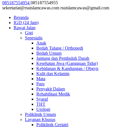
085187554954
085187554955
sekretariat@rsuislamcawas.com
rsuislamcawas@gmail.com
Beranda
IGD (24 Jam)
Rawat Jalan
Gigi
Sepesialis
Anak
Bedah Tulang / Orthopedi
Bedah Umum
Jantung dan Pembuluh Darah
Kesehatan Jiwa (Gangguan Tidur)
Kebidanan & Kandungan / Obgyn
Kulit dan Kelamin
Mata
Paru
Penyakit Dalam
Rehabilitasi Medik
Syaraf
THT
Urologi
Poliklinik Umum
Layanan Khusus
Poliklinik Geriatri