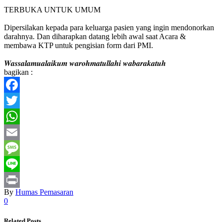
TERBUKA UNTUK UMUM
Dipersilakan kepada para keluarga pasien yang ingin mendonorkan
darahnya. Dan diharapkan datang lebih awal saat Acara &
membawa KTP untuk pengisian form dari PMI.
𝑾𝒂𝒔𝒔𝒂𝒍𝒂𝒎𝒖𝒂𝒍𝒂𝒊𝒌𝒖𝒎 𝒘𝒂𝒓𝒐𝒉𝒎𝒂𝒕𝒖𝒍𝒍𝒂𝒉𝒊 𝒘𝒂𝒃𝒂𝒓𝒂𝒌𝒂𝒕𝒖𝒉
bagikan :
Facebook
Twitter
WhatsApp
Email
Message
Line
By
Humas Pemasaran
Print
0
Related Posts