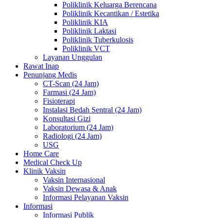
Poliklinik Keluarga Berencana
Poliklinik Kecantikan / Estetika
Poliklinik KIA
Poliklinik Laktasi
Poliklinik Tuberkulosis
Poliklinik VCT
Layanan Unggulan
Rawat Inap
Penunjang Medis
CT-Scan (24 Jam)
Farmasi (24 Jam)
Fisioterapi
Instalasi Bedah Sentral (24 Jam)
Konsultasi Gizi
Laboratorium (24 Jam)
Radiologi (24 Jam)
USG
Home Care
Medical Check Up
Klinik Vaksin
Vaksin Internasional
Vaksin Dewasa & Anak
Informasi Pelayanan Vaksin
Informasi
Informasi Publik