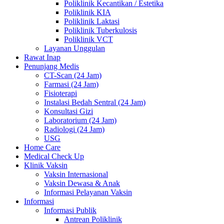
Poliklinik Kecantikan / Estetika
Poliklinik KIA
Poliklinik Laktasi
Poliklinik Tuberkulosis
Poliklinik VCT
Layanan Unggulan
Rawat Inap
Penunjang Medis
CT-Scan (24 Jam)
Farmasi (24 Jam)
Fisioterapi
Instalasi Bedah Sentral (24 Jam)
Konsultasi Gizi
Laboratorium (24 Jam)
Radiologi (24 Jam)
USG
Home Care
Medical Check Up
Klinik Vaksin
Vaksin Internasional
Vaksin Dewasa & Anak
Informasi Pelayanan Vaksin
Informasi
Informasi Publik
Antrean Poliklinik