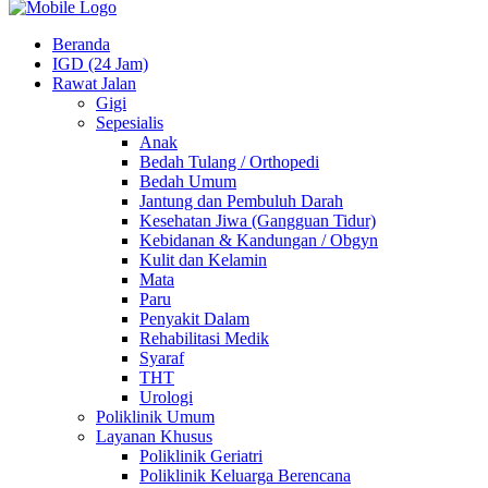
Beranda
IGD (24 Jam)
Rawat Jalan
Gigi
Sepesialis
Anak
Bedah Tulang / Orthopedi
Bedah Umum
Jantung dan Pembuluh Darah
Kesehatan Jiwa (Gangguan Tidur)
Kebidanan & Kandungan / Obgyn
Kulit dan Kelamin
Mata
Paru
Penyakit Dalam
Rehabilitasi Medik
Syaraf
THT
Urologi
Poliklinik Umum
Layanan Khusus
Poliklinik Geriatri
Poliklinik Keluarga Berencana