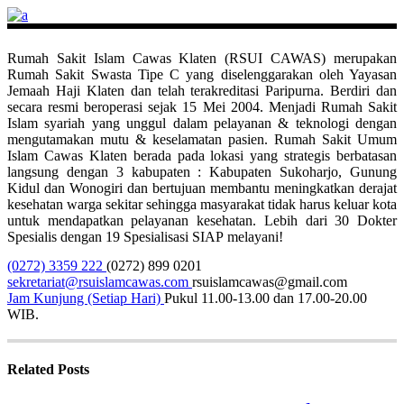
Rumah Sakit Islam Cawas Klaten (RSUI CAWAS) merupakan
Rumah Sakit Swasta Tipe C yang diselenggarakan oleh Yayasan
Jemaah Haji Klaten dan telah terakreditasi Paripurna. Berdiri dan
secara resmi beroperasi sejak 15 Mei 2004. Menjadi Rumah Sakit
Islam syariah yang unggul dalam pelayanan & teknologi dengan
mengutamakan mutu & keselamatan pasien. Rumah Sakit Umum
Islam Cawas Klaten berada pada lokasi yang strategis berbatasan
langsung dengan 3 kabupaten : Kabupaten Sukoharjo, Gunung
Kidul dan Wonogiri dan bertujuan membantu meningkatkan derajat
kesehatan warga sekitar sehingga masyarakat tidak harus keluar kota
untuk mendapatkan pelayanan kesehatan. Lebih dari 30 Dokter
Spesialis dengan 19 Spesialisasi SIAP melayani!
(0272) 3359 222
(0272) 899 0201
sekretariat@rsuislamcawas.com
rsuislamcawas@gmail.com
Jam Kunjung (Setiap Hari)
Pukul 11.00-13.00 dan 17.00-20.00
WIB.
Related Posts