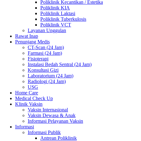
Poliklinik Kecantikan / Estetika
Poliklinik KIA
Poliklinik Laktasi
Poliklinik Tuberkulosis
Poliklinik VCT
Layanan Unggulan
Rawat Inap
Penunjang Medis
CT-Scan (24 Jam)
Farmasi (24 Jam)
Fisioterapi
Instalasi Bedah Sentral (24 Jam)
Konsultasi Gizi
Laboratorium (24 Jam)
Radiologi (24 Jam)
USG
Home Care
Medical Check Up
Klinik Vaksin
Vaksin Internasional
Vaksin Dewasa & Anak
Informasi Pelayanan Vaksin
Informasi
Informasi Publik
Antrean Poliklinik