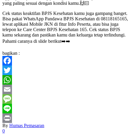
yang paling sesuai dengan kondisi kamu.🙌🏻
Cek status keaktifan BPJS Kesehatan kamu juga gampang banget.
Bisa pakai WhatsApp Pandawa BPJS Kesehatan di 08118165165,
lewat aplikasi Mobile JKN di fitur Info Peserta, atau bisa juga
telepon ke Care Center BPJS Kesehatan 165. Cek status BPJS
kamu sekarang dan pastikan kamu dan keluarga tetap terlindungi.
Pahami caranya di slide berikut➡️➡️
bagikan :
Facebook
Twitter
WhatsApp
Email
Message
Line
By
Humas Pemasaran
Print
0