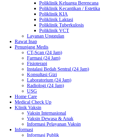
Poliklinik Keluarga Berencana
Poliklinik Kecantikan / Estetika
Poliklinik KIA
Poliklinik Laktasi
Poliklinik Tuberkulosis
Poliklinik VCT
Layanan Unggulan
Rawat Inap
Penunjang Medis
CT-Scan (24 Jam)
Farmasi (24 Jam)
Fisioterapi
Instalasi Bedah Sentral (24 Jam)
Konsultasi Gizi
Laboratorium (24 Jam)
Radiologi (24 Jam)
USG
Home Care
Medical Check Up
Klinik Vaksin
Vaksin Internasional
Vaksin Dewasa & Anak
Informasi Pelayanan Vaksin
Informasi
Informasi Publik