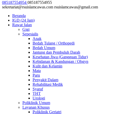
085187554954
085187554955
sekretariat@rsuislamcawas.com
rsuislamcawas@gmail.com
Beranda
IGD (24 Jam)
Rawat Jalan
Gigi
Sepesialis
Anak
Bedah Tulang / Orthopedi
Bedah Umum
Jantung dan Pembuluh Darah
Kesehatan Jiwa (Gangguan Tidur)
Kebidanan & Kandungan / Obgyn
Kulit dan Kelamin
Mata
Paru
Penyakit Dalam
Rehabilitasi Medik
Syaraf
THT
Urologi
Poliklinik Umum
Layanan Khusus
Poliklinik Geriatri