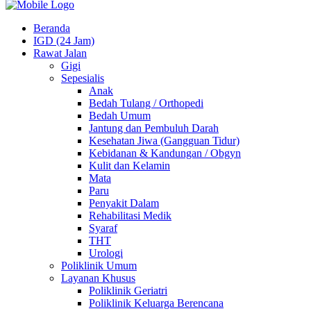
Beranda
IGD (24 Jam)
Rawat Jalan
Gigi
Sepesialis
Anak
Bedah Tulang / Orthopedi
Bedah Umum
Jantung dan Pembuluh Darah
Kesehatan Jiwa (Gangguan Tidur)
Kebidanan & Kandungan / Obgyn
Kulit dan Kelamin
Mata
Paru
Penyakit Dalam
Rehabilitasi Medik
Syaraf
THT
Urologi
Poliklinik Umum
Layanan Khusus
Poliklinik Geriatri
Poliklinik Keluarga Berencana