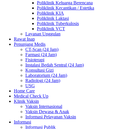
Poliklinik Keluarga Berencana
Poliklinik Kecantikan / Estetika
Poliklinik KIA
Poliklinik Laktasi
Poliklinik Tuberkulosis
Poliklinik VCT
Layanan Unggulan
Rawat Inap
Penunjang Medis
CT-Scan (24 Jam)
Farmasi (24 Jam)
Fisioterapi
Instalasi Bedah Sentral (24 Jam)
Konsultasi Gizi
Laboratorium (24 Jam)
Radiologi (24 Jam)
USG
Home Care
Medical Check Up
Klinik Vaksin
Vaksin Internasional
Vaksin Dewasa & Anak
Informasi Pelayanan Vaksin
Informasi
Informasi Publik