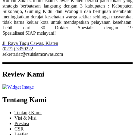
Rumah Sakit Umum Islam Cawas Klaten berada pada lokasi yang
strategis berbatasan langsung dengan 3 kabupaten : Kabupaten
Sukoharjo, Gunung Kidul dan Wonogiri dan bertujuan membantu
meningkatkan derajat kesehatan warga sekitar sehingga masyarakat
tidak harus keluar kota untuk mendapatkan pelayanan kesehatan.
Lebih dari 30 Dokter Spesialis dengan 19
Spesialisasi SIAP melayani!
Jl. Raya Tugu Cawas, Klaten
(0272) 3359222
sekretariat@rsuislamcawas.com
Review Kami
Tentang Kami
Tentang Kami
Visi & Misi
Prestasi
CSR
Leaflet