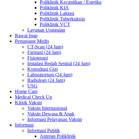
Poliklinik Kecantikan / Estetika
Poliklinik KIA
Poliklinik Laktasi
Poliklinik Tuberkulosis
Poliklinik VCT
Layanan Unggulan
Rawat Inap
Penunjang Medis
CT-Scan (24 Jam)
Farmasi (24 Jam)
Fisioterapi
Instalasi Bedah Sentral (24 Jam)
Konsultasi Gizi
Laboratorium (24 Jam)
Radiologi (24 Jam)
USG
Home Care
Medical Check Up
Klinik Vaksin
Vaksin Internasional
Vaksin Dewasa & Anak
Informasi Pelayanan Vaksin
Informasi
Informasi Publik
Antrean Poliklinik