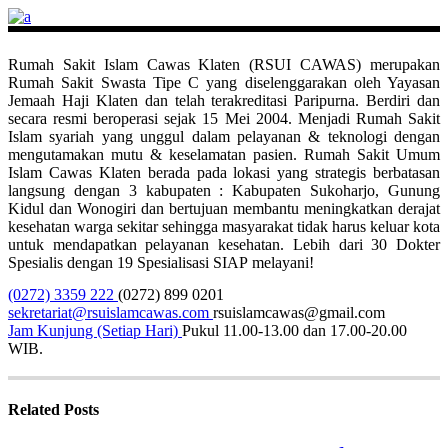
Rumah Sakit Islam Cawas Klaten (RSUI CAWAS) merupakan
Rumah Sakit Swasta Tipe C yang diselenggarakan oleh Yayasan
Jemaah Haji Klaten dan telah terakreditasi Paripurna. Berdiri dan
secara resmi beroperasi sejak 15 Mei 2004. Menjadi Rumah Sakit
Islam syariah yang unggul dalam pelayanan & teknologi dengan
mengutamakan mutu & keselamatan pasien. Rumah Sakit Umum
Islam Cawas Klaten berada pada lokasi yang strategis berbatasan
langsung dengan 3 kabupaten : Kabupaten Sukoharjo, Gunung
Kidul dan Wonogiri dan bertujuan membantu meningkatkan derajat
kesehatan warga sekitar sehingga masyarakat tidak harus keluar kota
untuk mendapatkan pelayanan kesehatan. Lebih dari 30 Dokter
Spesialis dengan 19 Spesialisasi SIAP melayani!
(0272) 3359 222
(0272) 899 0201
sekretariat@rsuislamcawas.com
rsuislamcawas@gmail.com
Jam Kunjung (Setiap Hari)
Pukul 11.00-13.00 dan 17.00-20.00
WIB.
Related Posts