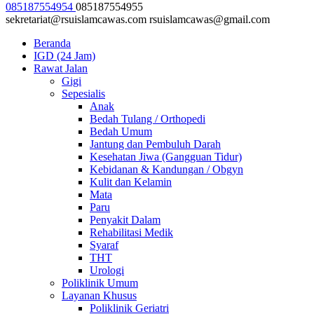
085187554954
085187554955
sekretariat@rsuislamcawas.com
rsuislamcawas@gmail.com
Beranda
IGD (24 Jam)
Rawat Jalan
Gigi
Sepesialis
Anak
Bedah Tulang / Orthopedi
Bedah Umum
Jantung dan Pembuluh Darah
Kesehatan Jiwa (Gangguan Tidur)
Kebidanan & Kandungan / Obgyn
Kulit dan Kelamin
Mata
Paru
Penyakit Dalam
Rehabilitasi Medik
Syaraf
THT
Urologi
Poliklinik Umum
Layanan Khusus
Poliklinik Geriatri