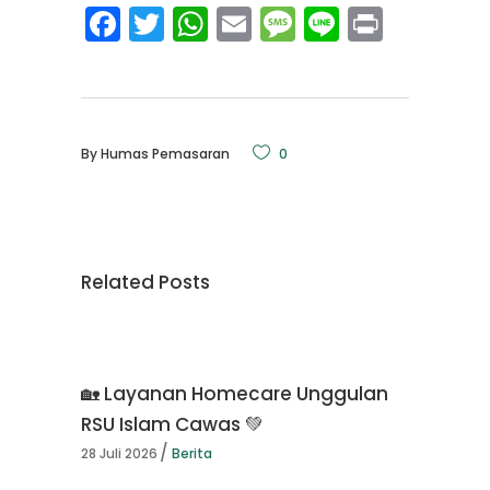
Facebook
Twitter
WhatsApp
Email
Message
Line
Print
By
Humas Pemasaran
0
Related Posts
🏡 Layanan Homecare Unggulan
RSU Islam Cawas 💚
28 Juli 2026
Berita