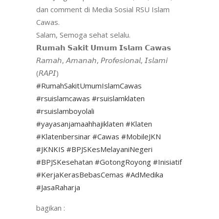
dan comment di Media Sosial RSU Islam
Cawas.
Salam, Semoga sehat selalu.
𝗥𝘂𝗺𝗮𝗵 𝗦𝗮𝗸𝗶𝘁 𝗨𝗺𝘂𝗺 𝗜𝘀𝗹𝗮𝗺 𝗖𝗮𝘄𝗮𝘀
𝘙𝘢𝘮𝘢𝘩, 𝘈𝘮𝘢𝘯𝘢𝘩, 𝘗𝘳𝘰𝘧𝘦𝘴𝘪𝘰𝘯𝘢𝘭, 𝘐𝘴𝘭𝘢𝘮𝘪
(𝘙𝘈𝘗𝘐)
#RumahSakitUmumIslamCawas
#rsuislamcawas
#rsuislamklaten
#rsuislamboyolali
#yayasanjamaahhajiklaten
#Klaten
#Klatenbersinar
#Cawas
#MobileJKN
#JKNKIS
#BPJSKesMelayaniNegeri
#BPJSKesehatan
#GotongRoyong
#Inisiatif
#KerjaKerasBebasCemas
#AdMedika
#JasaRaharja
bagikan :