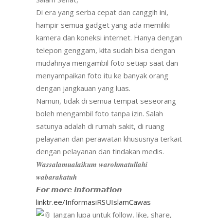
Di era yang serba cepat dan canggih ini,
hampir semua gadget yang ada memiliki
kamera dan koneksi internet. Hanya dengan
telepon genggam, kita sudah bisa dengan
mudahnya mengambil foto setiap saat dan
menyampaikan foto itu ke banyak orang
dengan jangkauan yang luas.
Namun, tidak di semua tempat seseorang
boleh mengambil foto tanpa izin. Salah
satunya adalah di rumah sakit, di ruang
pelayanan dan perawatan khususnya terkait
dengan pelayanan dan tindakan medis.
𝑾𝒂𝒔𝒔𝒂𝒍𝒂𝒎𝒖𝒂𝒍𝒂𝒊𝒌𝒖𝒎 𝒘𝒂𝒓𝒐𝒉𝒎𝒂𝒕𝒖𝒍𝒍𝒂𝒉𝒊
𝒘𝒂𝒃𝒂𝒓𝒂𝒌𝒂𝒕𝒖𝒉
𝙁𝙤𝙧 𝙢𝙤𝙧𝙚 𝙞𝙣𝙛𝙤𝙧𝙢𝙖𝙩𝙞𝙤𝙣
linktr.ee/InformasiRSUIslamCawas
Jangan lupa untuk follow, like, share,