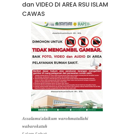
dan VIDEO DI AREA RSU ISLAM
CAWAS
𝑨𝒔𝒔𝒂𝒍𝒂𝒎𝒖’𝒂𝒍𝒂𝒊𝒌𝒖𝒎 𝒘𝒂𝒓𝒐𝒉𝒎𝒂𝒕𝒖𝒍𝒍𝒂𝒉𝒊
𝒘𝒂𝒃𝒂𝒓𝒐𝒌𝒂𝒕𝒖𝒉
Salam Sehat,