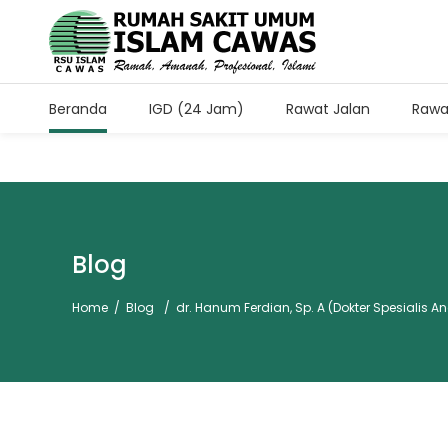
Beranda
IGD (24 Jam)
Rawat Jalan
Rawa
Jam Kunjung Pasien Rawa
Setiap Hari Pukul 11.00-13.
Blog
Home
/
Blog
/
dr. Hanum Ferdian, Sp. A (Dokter Spesialis An