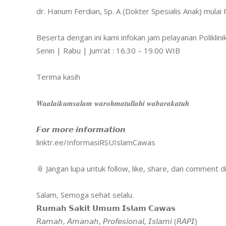
dr. Hanum Ferdian, Sp. A (Dokter Spesialis Anak) mulai Pr
Beserta dengan ini kami infokan jam pelayanan Poliklini
Senin | Rabu | Jum’at : 16.30 – 19.00 WIB
Terima kasih
𝑾𝒂𝒂𝒍𝒂𝒊𝒌𝒖𝒎𝒔𝒂𝒍𝒂𝒎 𝒘𝒂𝒓𝒐𝒉𝒎𝒂𝒕𝒖𝒍𝒍𝒂𝒉𝒊 𝒘𝒂𝒃𝒂𝒓𝒂𝒌𝒂𝒕𝒖𝒉
𝙁𝙤𝙧 𝙢𝙤𝙧𝙚 𝙞𝙣𝙛𝙤𝙧𝙢𝙖𝙩𝙞𝙤𝙣
linktr.ee/InformasiRSUIslamCawas
📎 Jangan lupa untuk follow, like, share, dan comment 
Salam, Semoga sehat selalu.
𝗥𝘂𝗺𝗮𝗵 𝗦𝗮𝗸𝗶𝘁 𝗨𝗺𝘂𝗺 𝗜𝘀𝗹𝗮𝗺 𝗖𝗮𝘄𝗮𝘀
𝘙𝘢𝘮𝘢𝘩, 𝘈𝘮𝘢𝘯𝘢𝘩, 𝘗𝘳𝘰𝘧𝘦𝘴𝘪𝘰𝘯𝘢𝘭, 𝘐𝘴𝘭𝘢𝘮𝘪 (𝘙𝘈𝘗𝘐)