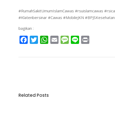
#RumahSakitUmumIslamCawas
#rsuislamcawas
#rsic
#Klatenbersinar
#Cawas
#MobileJKN
#BPJSKesehatan
bagikan :
Facebook
Twitter
WhatsApp
Email
Message
Line
Print
Related Posts