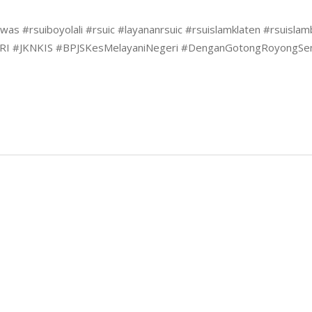
awas
#rsuiboyolali
#rsuic
#layananrsuic
#rsuislamklaten
#rsuislamb
RI
#JKNKIS
#BPJSKesMelayaniNegeri
#DenganGotongRoyongSe