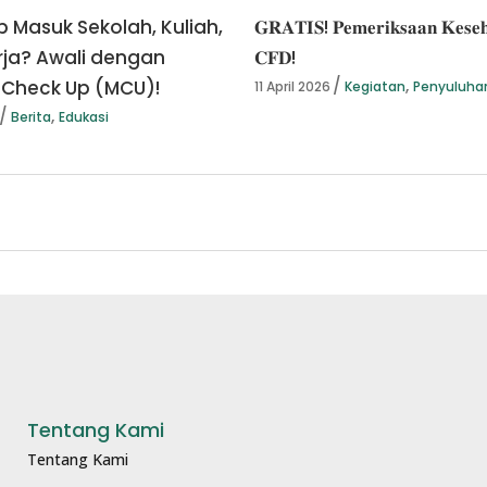
p Masuk Sekolah, Kuliah,
𝐆𝐑𝐀𝐓𝐈𝐒! 𝐏𝐞𝐦𝐞𝐫𝐢𝐤𝐬𝐚𝐚𝐧 𝐊𝐞𝐬𝐞𝐡
rja? Awali dengan
𝐂𝐅𝐃!
,
 Check Up (MCU)!
11 April 2026
Kegiatan
Penyuluha
,
Berita
Edukasi
Tentang Kami
Tentang Kami