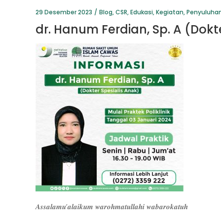
29 Desember 2023
Blog
,
CSR
,
Edukasi
,
Kegiatan
,
Penyuluha
dr. Hanum Ferdian, Sp. A (Dokte
𝑨𝒔𝒔𝒂𝒍𝒂𝒎𝒖’𝒂𝒍𝒂𝒊𝒌𝒖𝒎 𝒘𝒂𝒓𝒐𝒉𝒎𝒂𝒕𝒖𝒍𝒍𝒂𝒉𝒊 𝒘𝒂𝒃𝒂𝒓𝒐𝒌𝒂𝒕𝒖𝒉