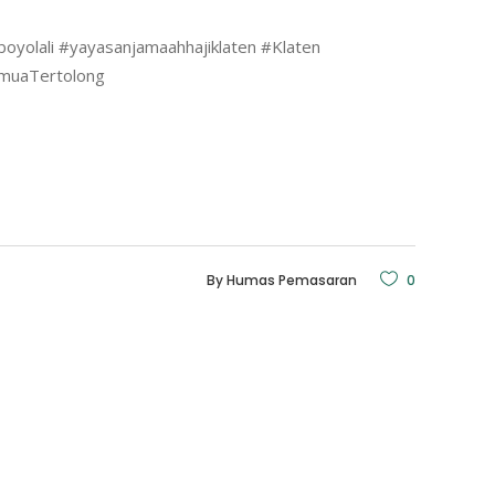
oyolali
#yayasanjamaahhajiklaten
#Klaten
muaTertolong
By
Humas Pemasaran
0