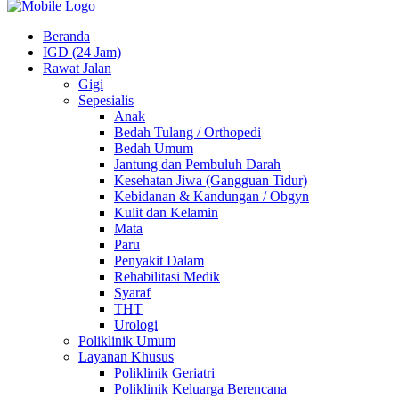
Beranda
IGD (24 Jam)
Rawat Jalan
Gigi
Sepesialis
Anak
Bedah Tulang / Orthopedi
Bedah Umum
Jantung dan Pembuluh Darah
Kesehatan Jiwa (Gangguan Tidur)
Kebidanan & Kandungan / Obgyn
Kulit dan Kelamin
Mata
Paru
Penyakit Dalam
Rehabilitasi Medik
Syaraf
THT
Urologi
Poliklinik Umum
Layanan Khusus
Poliklinik Geriatri
Poliklinik Keluarga Berencana