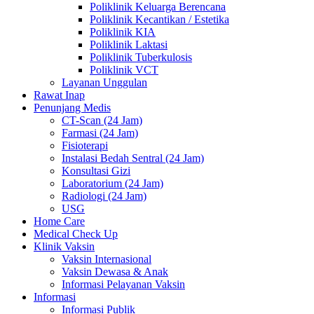
Poliklinik Keluarga Berencana
Poliklinik Kecantikan / Estetika
Poliklinik KIA
Poliklinik Laktasi
Poliklinik Tuberkulosis
Poliklinik VCT
Layanan Unggulan
Rawat Inap
Penunjang Medis
CT-Scan (24 Jam)
Farmasi (24 Jam)
Fisioterapi
Instalasi Bedah Sentral (24 Jam)
Konsultasi Gizi
Laboratorium (24 Jam)
Radiologi (24 Jam)
USG
Home Care
Medical Check Up
Klinik Vaksin
Vaksin Internasional
Vaksin Dewasa & Anak
Informasi Pelayanan Vaksin
Informasi
Informasi Publik