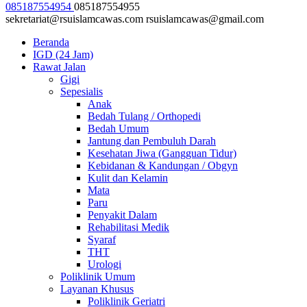
085187554954
085187554955
sekretariat@rsuislamcawas.com
rsuislamcawas@gmail.com
Beranda
IGD (24 Jam)
Rawat Jalan
Gigi
Sepesialis
Anak
Bedah Tulang / Orthopedi
Bedah Umum
Jantung dan Pembuluh Darah
Kesehatan Jiwa (Gangguan Tidur)
Kebidanan & Kandungan / Obgyn
Kulit dan Kelamin
Mata
Paru
Penyakit Dalam
Rehabilitasi Medik
Syaraf
THT
Urologi
Poliklinik Umum
Layanan Khusus
Poliklinik Geriatri