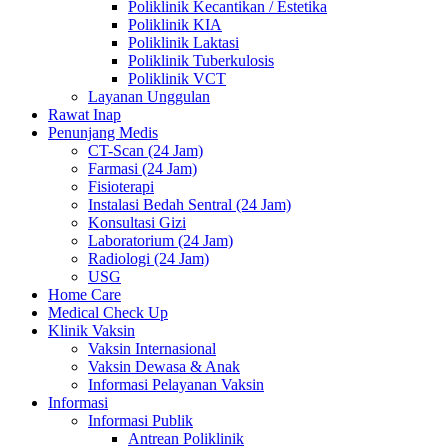
Poliklinik Kecantikan / Estetika
Poliklinik KIA
Poliklinik Laktasi
Poliklinik Tuberkulosis
Poliklinik VCT
Layanan Unggulan
Rawat Inap
Penunjang Medis
CT-Scan (24 Jam)
Farmasi (24 Jam)
Fisioterapi
Instalasi Bedah Sentral (24 Jam)
Konsultasi Gizi
Laboratorium (24 Jam)
Radiologi (24 Jam)
USG
Home Care
Medical Check Up
Klinik Vaksin
Vaksin Internasional
Vaksin Dewasa & Anak
Informasi Pelayanan Vaksin
Informasi
Informasi Publik
Antrean Poliklinik