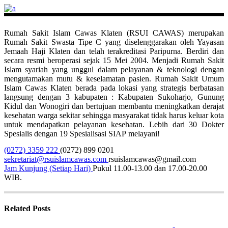
Rumah Sakit Islam Cawas Klaten (RSUI CAWAS) merupakan
Rumah Sakit Swasta Tipe C yang diselenggarakan oleh Yayasan
Jemaah Haji Klaten dan telah terakreditasi Paripurna. Berdiri dan
secara resmi beroperasi sejak 15 Mei 2004. Menjadi Rumah Sakit
Islam syariah yang unggul dalam pelayanan & teknologi dengan
mengutamakan mutu & keselamatan pasien. Rumah Sakit Umum
Islam Cawas Klaten berada pada lokasi yang strategis berbatasan
langsung dengan 3 kabupaten : Kabupaten Sukoharjo, Gunung
Kidul dan Wonogiri dan bertujuan membantu meningkatkan derajat
kesehatan warga sekitar sehingga masyarakat tidak harus keluar kota
untuk mendapatkan pelayanan kesehatan. Lebih dari 30 Dokter
Spesialis dengan 19 Spesialisasi SIAP melayani!
(0272) 3359 222
(0272) 899 0201
sekretariat@rsuislamcawas.com
rsuislamcawas@gmail.com
Jam Kunjung (Setiap Hari)
Pukul 11.00-13.00 dan 17.00-20.00
WIB.
Related Posts