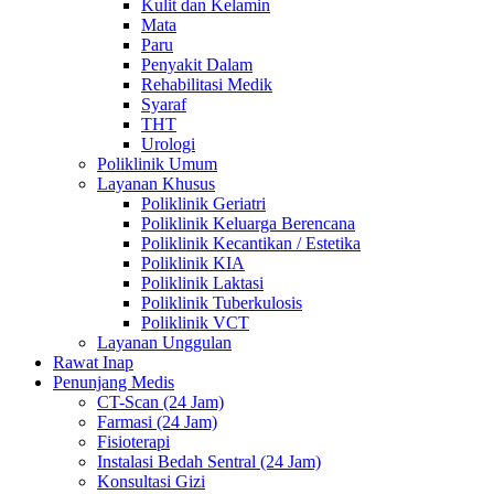
Kulit dan Kelamin
Mata
Paru
Penyakit Dalam
Rehabilitasi Medik
Syaraf
THT
Urologi
Poliklinik Umum
Layanan Khusus
Poliklinik Geriatri
Poliklinik Keluarga Berencana
Poliklinik Kecantikan / Estetika
Poliklinik KIA
Poliklinik Laktasi
Poliklinik Tuberkulosis
Poliklinik VCT
Layanan Unggulan
Rawat Inap
Penunjang Medis
CT-Scan (24 Jam)
Farmasi (24 Jam)
Fisioterapi
Instalasi Bedah Sentral (24 Jam)
Konsultasi Gizi