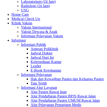
Laboratorium (24 Jam)
Radiologi (24 Jam)
USG
Home Care
Medical Check Up
Klinik Vaksin
Vaksin Internasional
Vaksin Dewasa & Anak
Informasi Pelayanan Vaksin
Informasi
Informasi Publik
Antrean Poliklinik
Jadwal Dokter
Jadwal Hari Ini
Ketersediaan Kamar
Leaflet
E-Book Kerohanian
Informasi Pelayanan
Hak dan Kewajiban Pasien dan Keluarga Pasien
Tata Tertib
Informasi Alur Layanan
Alur Pasien Rawat Inap
Alur Pendaftaran Pasien BPJS Rawat Jalan
Alur Pendaftaran Pasien UMUM Rawat Jalan
Alur Pelayanan Penunjang Medis