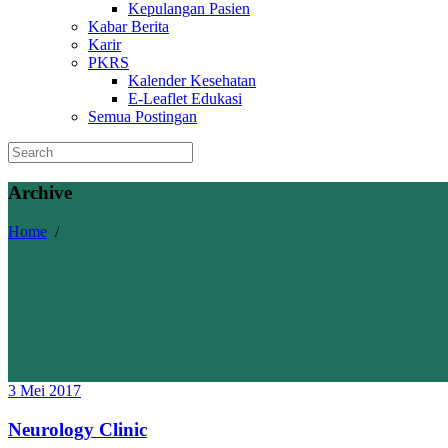
Kepulangan Pasien
Kabar Berita
Karir
PKRS
Kalender Kesehatan
E-Leaflet Edukasi
Semua Postingan
Archive
Home
/
3 Mei 2017
Neurology Clinic