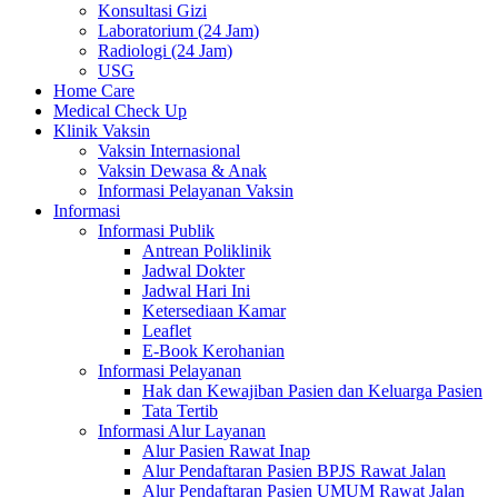
Konsultasi Gizi
Laboratorium (24 Jam)
Radiologi (24 Jam)
USG
Home Care
Medical Check Up
Klinik Vaksin
Vaksin Internasional
Vaksin Dewasa & Anak
Informasi Pelayanan Vaksin
Informasi
Informasi Publik
Antrean Poliklinik
Jadwal Dokter
Jadwal Hari Ini
Ketersediaan Kamar
Leaflet
E-Book Kerohanian
Informasi Pelayanan
Hak dan Kewajiban Pasien dan Keluarga Pasien
Tata Tertib
Informasi Alur Layanan
Alur Pasien Rawat Inap
Alur Pendaftaran Pasien BPJS Rawat Jalan
Alur Pendaftaran Pasien UMUM Rawat Jalan