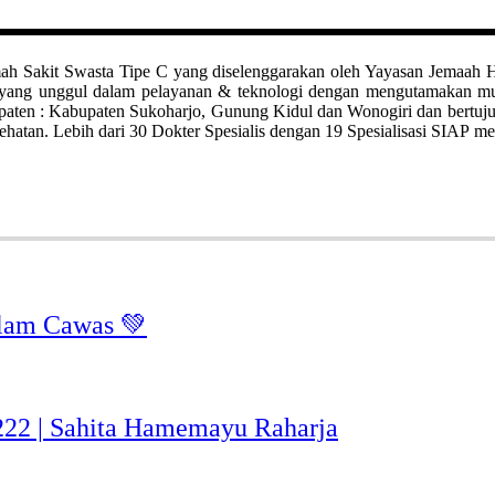
it Swasta Tipe C yang diselenggarakan oleh Yayasan Jemaah Haji Kl
ah yang unggul dalam pelayanan & teknologi dengan mengutamakan 
bupaten : Kabupaten Sukoharjo, Gunung Kidul dan Wonogiri dan bertuj
hatan. Lebih dari 30 Dokter Spesialis dengan 19 Spesialisasi SIAP me
lam Cawas 💚
-222 | Sahita Hamemayu Raharja