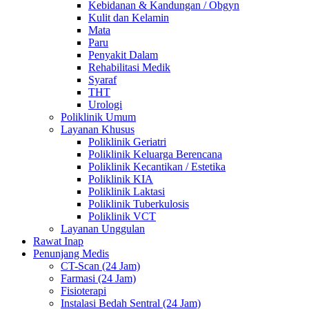
Kebidanan & Kandungan / Obgyn
Kulit dan Kelamin
Mata
Paru
Penyakit Dalam
Rehabilitasi Medik
Syaraf
THT
Urologi
Poliklinik Umum
Layanan Khusus
Poliklinik Geriatri
Poliklinik Keluarga Berencana
Poliklinik Kecantikan / Estetika
Poliklinik KIA
Poliklinik Laktasi
Poliklinik Tuberkulosis
Poliklinik VCT
Layanan Unggulan
Rawat Inap
Penunjang Medis
CT-Scan (24 Jam)
Farmasi (24 Jam)
Fisioterapi
Instalasi Bedah Sentral (24 Jam)