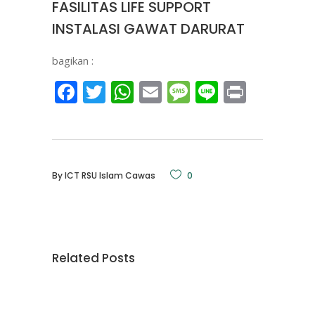
FASILITAS LIFE SUPPORT
INSTALASI GAWAT DARURAT
bagikan :
Facebook
Twitter
WhatsApp
Email
Message
Line
Print
By
ICT RSU Islam Cawas
0
Related Posts