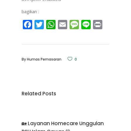
bagikan :
Facebook
Twitter
WhatsApp
Email
Message
Line
Print
By
Humas Pemasaran
0
Related Posts
🏡 Layanan Homecare Unggulan