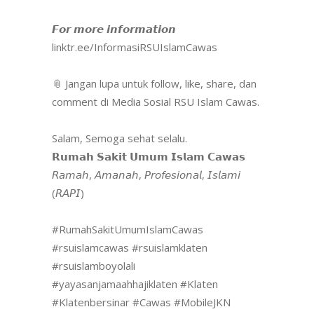
𝙁𝙤𝙧 𝙢𝙤𝙧𝙚 𝙞𝙣𝙛𝙤𝙧𝙢𝙖𝙩𝙞𝙤𝙣
linktr.ee/InformasiRSUIslamCawas
📎 Jangan lupa untuk follow, like, share, dan
comment di Media Sosial RSU Islam Cawas.
Salam, Semoga sehat selalu.
𝗥𝘂𝗺𝗮𝗵 𝗦𝗮𝗸𝗶𝘁 𝗨𝗺𝘂𝗺 𝗜𝘀𝗹𝗮𝗺 𝗖𝗮𝘄𝗮𝘀
𝘙𝘢𝘮𝘢𝘩, 𝘈𝘮𝘢𝘯𝘢𝘩, 𝘗𝘳𝘰𝘧𝘦𝘴𝘪𝘰𝘯𝘢𝘭, 𝘐𝘴𝘭𝘢𝘮𝘪
(𝘙𝘈𝘗𝘐)
#RumahSakitUmumIslamCawas
#rsuislamcawas
#rsuislamklaten
#rsuislamboyolali
#yayasanjamaahhajiklaten
#Klaten
#Klatenbersinar
#Cawas
#MobileJKN