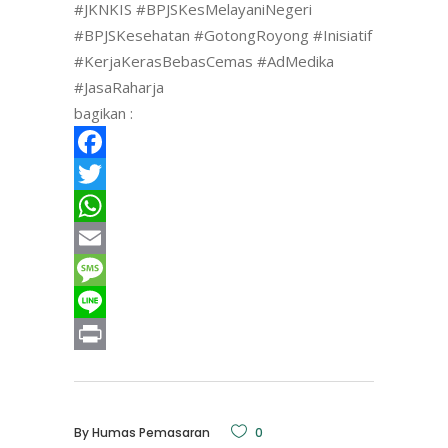
#JKNKIS
#BPJSKesMelayaniNegeri
#BPJSKesehatan
#GotongRoyong
#Inisiatif
#KerjaKerasBebasCemas
#AdMedika
#JasaRaharja
bagikan :
Facebook
Twitter
WhatsApp
Email
Message
Line
Print
By
Humas Pemasaran
0