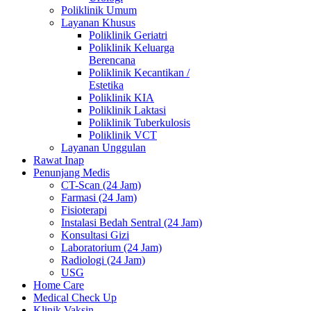
Poliklinik Umum
Layanan Khusus
Poliklinik Geriatri
Poliklinik Keluarga
Berencana
Poliklinik Kecantikan /
Estetika
Poliklinik KIA
Poliklinik Laktasi
Poliklinik Tuberkulosis
Poliklinik VCT
Layanan Unggulan
Rawat Inap
Penunjang Medis
CT-Scan (24 Jam)
Farmasi (24 Jam)
Fisioterapi
Instalasi Bedah Sentral (24 Jam)
Konsultasi Gizi
Laboratorium (24 Jam)
Radiologi (24 Jam)
USG
Home Care
Medical Check Up
Klinik Vaksin