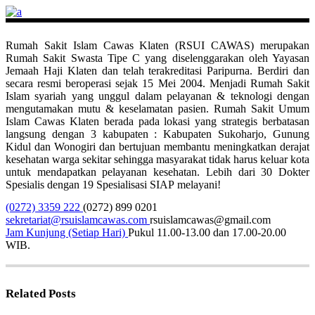
Rumah Sakit Islam Cawas Klaten (RSUI CAWAS) merupakan
Rumah Sakit Swasta Tipe C yang diselenggarakan oleh Yayasan
Jemaah Haji Klaten dan telah terakreditasi Paripurna. Berdiri dan
secara resmi beroperasi sejak 15 Mei 2004. Menjadi Rumah Sakit
Islam syariah yang unggul dalam pelayanan & teknologi dengan
mengutamakan mutu & keselamatan pasien. Rumah Sakit Umum
Islam Cawas Klaten berada pada lokasi yang strategis berbatasan
langsung dengan 3 kabupaten : Kabupaten Sukoharjo, Gunung
Kidul dan Wonogiri dan bertujuan membantu meningkatkan derajat
kesehatan warga sekitar sehingga masyarakat tidak harus keluar kota
untuk mendapatkan pelayanan kesehatan. Lebih dari 30 Dokter
Spesialis dengan 19 Spesialisasi SIAP melayani!
(0272) 3359 222
(0272) 899 0201
sekretariat@rsuislamcawas.com
rsuislamcawas@gmail.com
Jam Kunjung (Setiap Hari)
Pukul 11.00-13.00 dan 17.00-20.00
WIB.
Related Posts