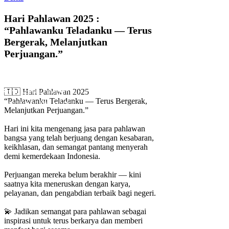
Hari Pahlawan 2025 :
“Pahlawanku Teladanku — Terus
Bergerak, Melanjutkan
Perjuangan.”
Blog
Home
/
Berita
/
Hari Pahlawan 2025 :
🇮🇩 Hari Pahlawan 2025
“Pahlawanku Teladanku — Terus Bergerak,
“Pahlawanku Teladanku — Terus Bergerak,
Melanjutkan Perjuangan.”
Melanjutkan Perjuangan.”
Hari ini kita mengenang jasa para pahlawan
bangsa yang telah berjuang dengan kesabaran,
keikhlasan, dan semangat pantang menyerah
demi kemerdekaan Indonesia.
Perjuangan mereka belum berakhir — kini
saatnya kita meneruskan dengan karya,
pelayanan, dan pengabdian terbaik bagi negeri.
💫 Jadikan semangat para pahlawan sebagai
inspirasi untuk terus berkarya dan memberi