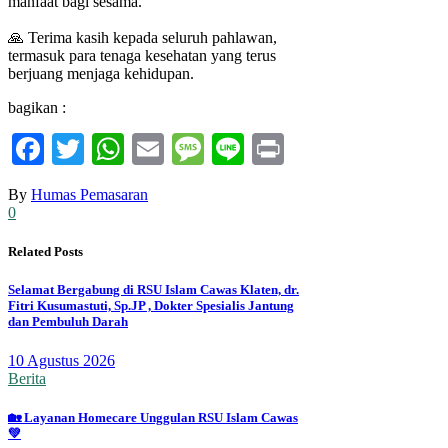
manfaat bagi sesama.
🙏 Terima kasih kepada seluruh pahlawan,
termasuk para tenaga kesehatan yang terus
berjuang menjaga kehidupan.
bagikan :
Facebook
Twitter
WhatsApp
Email
Message
Line
Print
By
Humas Pemasaran
0
Related Posts
Selamat Bergabung di RSU Islam Cawas Klaten, dr.
Fitri Kusumastuti, Sp.JP , Dokter Spesialis Jantung
dan Pembuluh Darah
10 Agustus 2026
Berita
🏡 Layanan Homecare Unggulan RSU Islam Cawas
💚