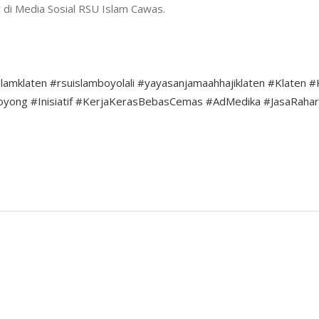
t di Media Sosial RSU Islam Cawas.
slamklaten
#rsuislamboyolali
#yayasanjamaahhajiklaten
#Klaten
#
oyong
#Inisiatif
#KerjaKerasBebasCemas
#AdMedika
#JasaRahar