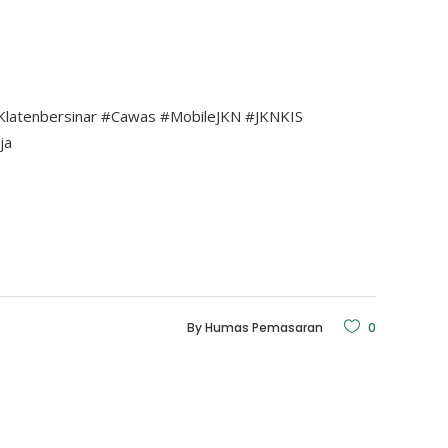
Klatenbersinar
#Cawas
#MobileJKN
#JKNKIS
ja
By
Humas Pemasaran
0