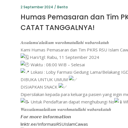
2 September 2024
Berita
Humas Pemasaran dan Tim PK
CATAT TANGGALNYA!
𝑨𝒔𝒔𝒂𝒍𝒂𝒎𝒖’𝒂𝒍𝒂𝒊𝒌𝒖𝒎 𝒘𝒂𝒓𝒐𝒉𝒎𝒂𝒕𝒖𝒍𝒍𝒂𝒉𝒊 𝒘𝒂𝒃𝒂𝒓𝒐𝒌𝒂𝒕𝒖𝒉
Kami Humas Pemasaran dan Tim PKRS RSU Islam Cawas
Hari/tgl: Rabu, 11 September 2024
Waktu : 08:00 WIB – Selesai
Lokasi : Loby Farmasi Gedung Lama/Belakang IG
DIBUKA UNTUK UMUM
DISIAPKAN SNACK
Dipersilakan kepada para keluarga pasien yang ingin 
Untuk Pendaftaran dapat menghubungi No
Wh
𝑾𝒂𝒔𝒔𝒂𝒍𝒂𝒎𝒖𝒂𝒍𝒂𝒊𝒌𝒖𝒎 𝒘𝒂𝒓𝒐𝒉𝒎𝒂𝒕𝒖𝒍𝒍𝒂𝒉𝒊 𝒘𝒂𝒃𝒂𝒓𝒂𝒌𝒂𝒕𝒖𝒉
𝙁𝙤𝙧 𝙢𝙤𝙧𝙚 𝙞𝙣𝙛𝙤𝙧𝙢𝙖𝙩𝙞𝙤𝙣
linktr.ee/InformasiRSUIslamCawas