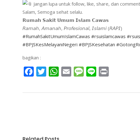
Jangan lupa untuk follow, like, share, dan commen
Salam, Semoga sehat selalu.
𝗥𝘂𝗺𝗮𝗵 𝗦𝗮𝗸𝗶𝘁 𝗨𝗺𝘂𝗺 𝗜𝘀𝗹𝗮𝗺 𝗖𝗮𝘄𝗮𝘀
𝘙𝘢𝘮𝘢𝘩, 𝘈𝘮𝘢𝘯𝘢𝘩, 𝘗𝘳𝘰𝘧𝘦𝘴𝘪𝘰𝘯𝘢𝘭, 𝘐𝘴𝘭𝘢𝘮𝘪 (𝘙𝘈𝘗𝘐)
#RumahSakitUmumIslamCawas
#rsuislamcawas
#rsui
#BPJSKesMelayaniNegeri
#BPJSKesehatan
#GotongR
bagikan :
Facebook
Twitter
WhatsApp
Email
Message
Line
Print
Related Posts