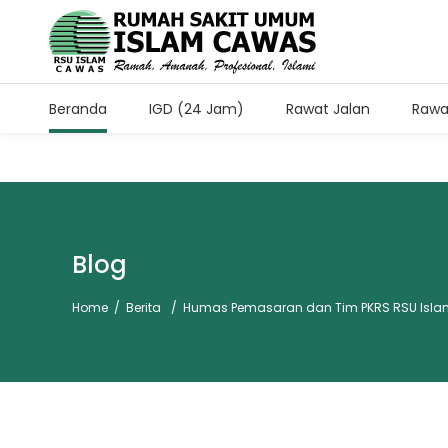
Beranda
IGD (24 Jam)
Rawat Jalan
Rawa
Jam Kunjung Pasien Rawa
Setiap Hari Pukul 11.00-13.
Blog
Home
/
Berita
/
Humas Pemasaran dan Tim PKRS RSU Isl