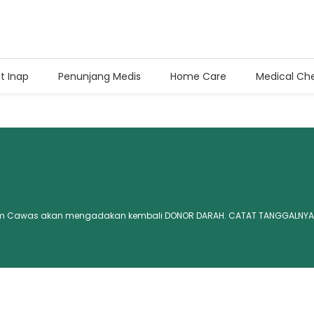
t Inap
Penunjang Medis
Home Care
Medical Ch
t Inap
(0272) 3359 222
00 dan 17.00-20.00 WIB
(0272) 899 0201
am Cawas akan mengadakan kembali DONOR DARAH. CATAT TANGGALNYA