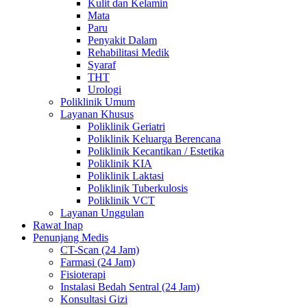
Kulit dan Kelamin
Mata
Paru
Penyakit Dalam
Rehabilitasi Medik
Syaraf
THT
Urologi
Poliklinik Umum
Layanan Khusus
Poliklinik Geriatri
Poliklinik Keluarga Berencana
Poliklinik Kecantikan / Estetika
Poliklinik KIA
Poliklinik Laktasi
Poliklinik Tuberkulosis
Poliklinik VCT
Layanan Unggulan
Rawat Inap
Penunjang Medis
CT-Scan (24 Jam)
Farmasi (24 Jam)
Fisioterapi
Instalasi Bedah Sentral (24 Jam)
Konsultasi Gizi