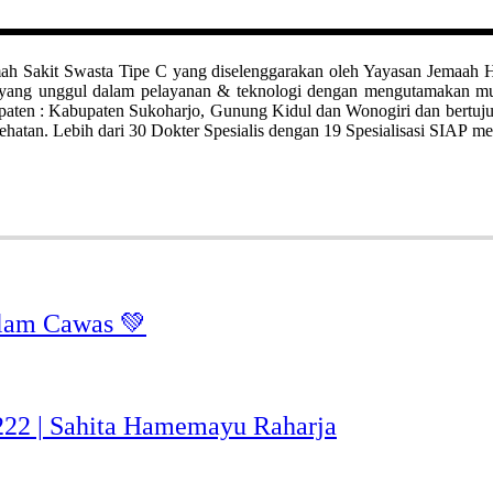
it Swasta Tipe C yang diselenggarakan oleh Yayasan Jemaah Haji Kl
ah yang unggul dalam pelayanan & teknologi dengan mengutamakan 
bupaten : Kabupaten Sukoharjo, Gunung Kidul dan Wonogiri dan bertuj
hatan. Lebih dari 30 Dokter Spesialis dengan 19 Spesialisasi SIAP me
lam Cawas 💚
-222 | Sahita Hamemayu Raharja