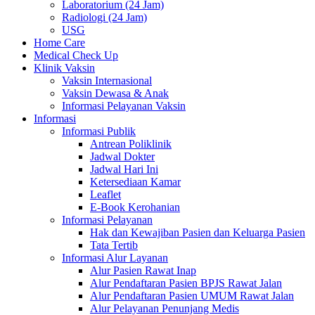
Laboratorium (24 Jam)
Radiologi (24 Jam)
USG
Home Care
Medical Check Up
Klinik Vaksin
Vaksin Internasional
Vaksin Dewasa & Anak
Informasi Pelayanan Vaksin
Informasi
Informasi Publik
Antrean Poliklinik
Jadwal Dokter
Jadwal Hari Ini
Ketersediaan Kamar
Leaflet
E-Book Kerohanian
Informasi Pelayanan
Hak dan Kewajiban Pasien dan Keluarga Pasien
Tata Tertib
Informasi Alur Layanan
Alur Pasien Rawat Inap
Alur Pendaftaran Pasien BPJS Rawat Jalan
Alur Pendaftaran Pasien UMUM Rawat Jalan
Alur Pelayanan Penunjang Medis