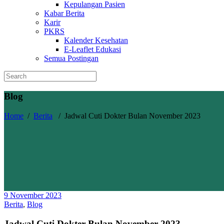
Kepulangan Pasien
Kabar Berita
Karir
PKRS
Kalender Kesehatan
E-Leaflet Edukasi
Semua Postingan
Blog
Home
/
Berita
/
Jadwal Cuti Dokter Bulan November 2023
9 November 2023
Berita
,
Blog
Jadwal Cuti Dokter Bulan November 2023