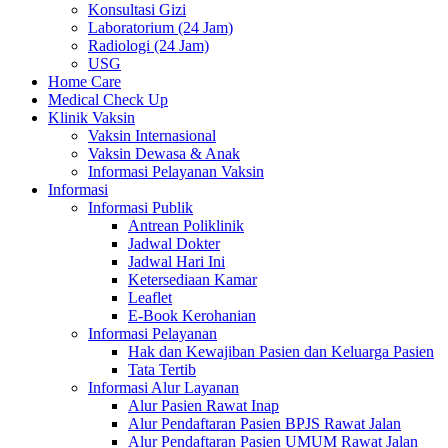
Konsultasi Gizi
Laboratorium (24 Jam)
Radiologi (24 Jam)
USG
Home Care
Medical Check Up
Klinik Vaksin
Vaksin Internasional
Vaksin Dewasa & Anak
Informasi Pelayanan Vaksin
Informasi
Informasi Publik
Antrean Poliklinik
Jadwal Dokter
Jadwal Hari Ini
Ketersediaan Kamar
Leaflet
E-Book Kerohanian
Informasi Pelayanan
Hak dan Kewajiban Pasien dan Keluarga Pasien
Tata Tertib
Informasi Alur Layanan
Alur Pasien Rawat Inap
Alur Pendaftaran Pasien BPJS Rawat Jalan
Alur Pendaftaran Pasien UMUM Rawat Jalan