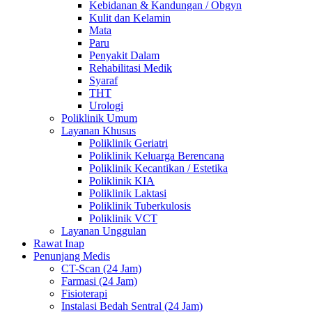
Kebidanan & Kandungan / Obgyn
Kulit dan Kelamin
Mata
Paru
Penyakit Dalam
Rehabilitasi Medik
Syaraf
THT
Urologi
Poliklinik Umum
Layanan Khusus
Poliklinik Geriatri
Poliklinik Keluarga Berencana
Poliklinik Kecantikan / Estetika
Poliklinik KIA
Poliklinik Laktasi
Poliklinik Tuberkulosis
Poliklinik VCT
Layanan Unggulan
Rawat Inap
Penunjang Medis
CT-Scan (24 Jam)
Farmasi (24 Jam)
Fisioterapi
Instalasi Bedah Sentral (24 Jam)