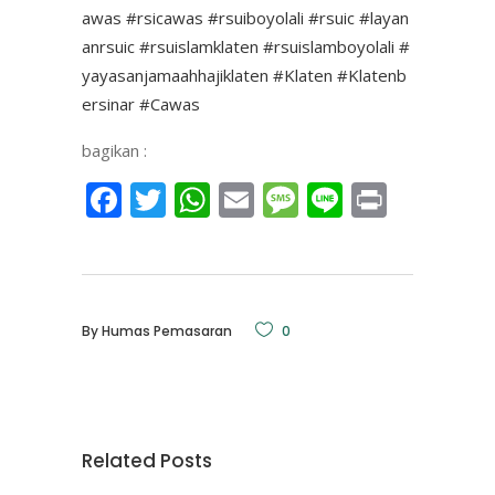
awas
#rsicawas
#rsuiboyolali
#rsuic
#layan
anrsuic
#rsuislamklaten
#rsuislamboyolali
#
yayasanjamaahhajiklaten
#Klaten
#Klatenb
ersinar
#Cawas
bagikan :
Facebook
Twitter
WhatsApp
Email
Message
Line
Print
By
Humas Pemasaran
0
Related Posts