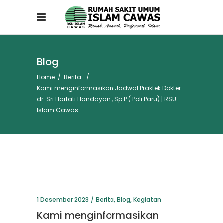
Blog
Home
/
Berita
/
Kami menginformasikan Jadwal Praktek Dokter
dr. Sri Hartati Handayani, Sp.P ( Poli Paru) | RSU
Islam Cawas
1 Desember 2023
Berita
,
Blog
,
Kegiatan
Kami menginformasikan