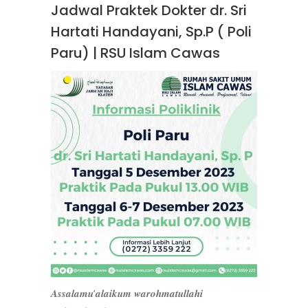
Jadwal Praktek Dokter dr. Sri
Hartati Handayani, Sp.P ( Poli
Paru) | RSU Islam Cawas
𝑨𝒔𝒔𝒂𝒍𝒂𝒎𝒖’𝒂𝒍𝒂𝒊𝒌𝒖𝒎 𝒘𝒂𝒓𝒐𝒉𝒎𝒂𝒕𝒖𝒍𝒍𝒂𝒉𝒊