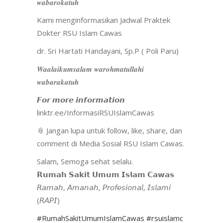
𝒘𝒂𝒃𝒂𝒓𝒐𝒌𝒂𝒕𝒖𝒉
Kami menginformasikan Jadwal Praktek
Dokter RSU Islam Cawas
dr. Sri Hartati Handayani, Sp.P ( Poli Paru)
𝑾𝒂𝒂𝒍𝒂𝒊𝒌𝒖𝒎𝒔𝒂𝒍𝒂𝒎 𝒘𝒂𝒓𝒐𝒉𝒎𝒂𝒕𝒖𝒍𝒍𝒂𝒉𝒊
𝒘𝒂𝒃𝒂𝒓𝒂𝒌𝒂𝒕𝒖𝒉
𝙁𝙤𝙧 𝙢𝙤𝙧𝙚 𝙞𝙣𝙛𝙤𝙧𝙢𝙖𝙩𝙞𝙤𝙣
linktr.ee/InformasiRSUIslamCawas
📎 Jangan lupa untuk follow, like, share, dan
comment di Media Sosial RSU Islam Cawas.
Salam, Semoga sehat selalu.
𝗥𝘂𝗺𝗮𝗵 𝗦𝗮𝗸𝗶𝘁 𝗨𝗺𝘂𝗺 𝗜𝘀𝗹𝗮𝗺 𝗖𝗮𝘄𝗮𝘀
𝘙𝘢𝘮𝘢𝘩, 𝘈𝘮𝘢𝘯𝘢𝘩, 𝘗𝘳𝘰𝘧𝘦𝘴𝘪𝘰𝘯𝘢𝘭, 𝘐𝘴𝘭𝘢𝘮𝘪
(𝘙𝘈𝘗𝘐)
#RumahSakitUmumIslamCawas
#rsuislamc