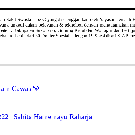
it Swasta Tipe C yang diselenggarakan oleh Yayasan Jemaah Haji Kl
ah yang unggul dalam pelayanan & teknologi dengan mengutamakan 
bupaten : Kabupaten Sukoharjo, Gunung Kidul dan Wonogiri dan bertuj
hatan. Lebih dari 30 Dokter Spesialis dengan 19 Spesialisasi SIAP me
lam Cawas 💚
-222 | Sahita Hamemayu Raharja