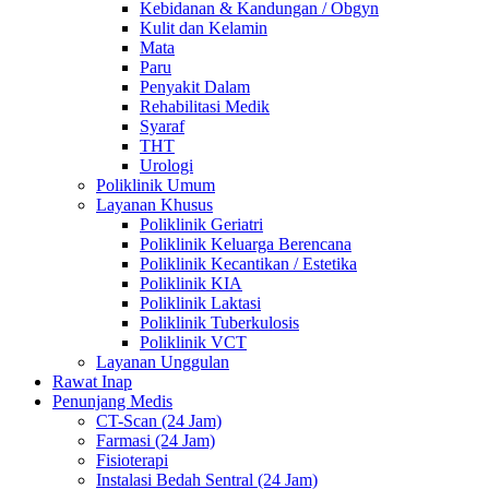
Kebidanan & Kandungan / Obgyn
Kulit dan Kelamin
Mata
Paru
Penyakit Dalam
Rehabilitasi Medik
Syaraf
THT
Urologi
Poliklinik Umum
Layanan Khusus
Poliklinik Geriatri
Poliklinik Keluarga Berencana
Poliklinik Kecantikan / Estetika
Poliklinik KIA
Poliklinik Laktasi
Poliklinik Tuberkulosis
Poliklinik VCT
Layanan Unggulan
Rawat Inap
Penunjang Medis
CT-Scan (24 Jam)
Farmasi (24 Jam)
Fisioterapi
Instalasi Bedah Sentral (24 Jam)