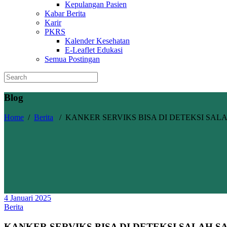
Kepulangan Pasien
Kabar Berita
Karir
PKRS
Kalender Kesehatan
E-Leaflet Edukasi
Semua Postingan
Blog
Home
/
Berita
/
KANKER SERVIKS BISA DI DETEKSI SA
4 Januari 2025
Berita
KANKER SERVIKS BISA DI DETEKSI SALAH 