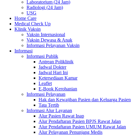
Laboratorium (24 Jam)
Radiologi (24 Jam)
USG
Home Care
Medical Check Up
Klinik Vaksin
Vaksin Internasional
Vaksin Dewasa & Anak
Informasi Pelayanan Vaksin
Informasi
Informasi Publik
Antrean Poliklinik
Jadwal Dokter
Jadwal Hari Ini
Ketersediaan Kamar
Leaflet
E-Book Kerohanian
Informasi Pelayanan
Hak dan Kewajiban Pasien dan Keluarga Pasien
Tata Tertib
Informasi Alur Layanan
Alur Pasien Rawat Inap
Alur Pendaftaran Pasien BPJS Rawat Jalan
Alur Pendaftaran Pasien UMUM Rawat Jalan
Alur Pelayanan Penunjang Medis