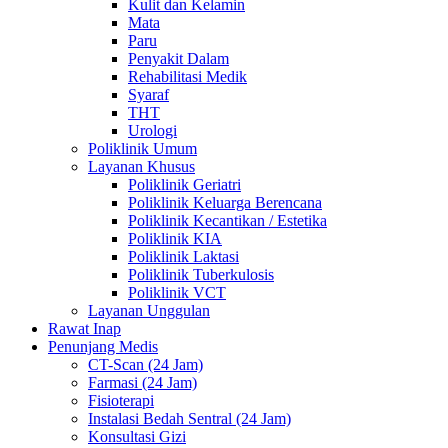
Kulit dan Kelamin
Mata
Paru
Penyakit Dalam
Rehabilitasi Medik
Syaraf
THT
Urologi
Poliklinik Umum
Layanan Khusus
Poliklinik Geriatri
Poliklinik Keluarga Berencana
Poliklinik Kecantikan / Estetika
Poliklinik KIA
Poliklinik Laktasi
Poliklinik Tuberkulosis
Poliklinik VCT
Layanan Unggulan
Rawat Inap
Penunjang Medis
CT-Scan (24 Jam)
Farmasi (24 Jam)
Fisioterapi
Instalasi Bedah Sentral (24 Jam)
Konsultasi Gizi