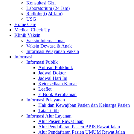
Konsultasi Gizi
Laboratorium (24 Jam)
Radiologi (24 Jam)
USG
Home Care
Medical Check Up
Klinik Vaksin
Vaksin Internasional
Vaksin Dewasa & Anak
Informasi Pelayanan Vaksin
Informasi
Informasi Publik
Antrean Poliklinik
Jadwal Dokter
Jadwal Hari Ini
Ketersediaan Kamar
Leaflet
E-Book Kerohanian
Informasi Pelayanan
Hak dan Kewajiban Pasien dan Keluarga Pasien
Tata Tertib
Informasi Alur Layanan
Alur Pasien Rawat Inap
Alur Pendaftaran Pasien BPJS Rawat Jalan
Alur Pendaftaran Pasien UMUM Rawat Jalan