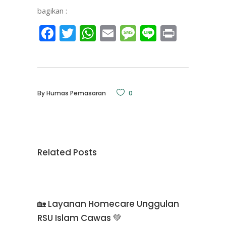
bagikan :
Facebook
Twitter
WhatsApp
Email
Message
Line
Print
By
Humas Pemasaran
0
Related Posts
🏡 Layanan Homecare Unggulan
RSU Islam Cawas 💚