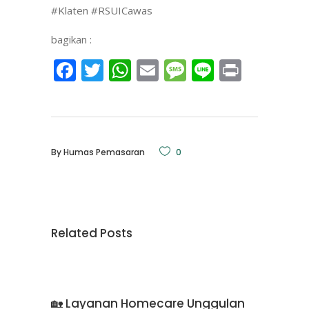
#Klaten #RSUICawas
bagikan :
Facebook
Twitter
WhatsApp
Email
Message
Line
Print
By
Humas Pemasaran
0
Related Posts
🏡 Layanan Homecare Unggulan