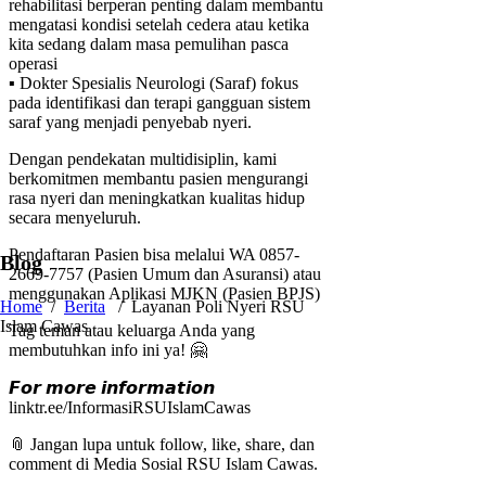
rehabilitasi berperan penting dalam membantu
mengatasi kondisi setelah cedera atau ketika
kita sedang dalam masa pemulihan pasca
operasi
▪️ Dokter Spesialis Neurologi (Saraf) fokus
pada identifikasi dan terapi gangguan sistem
saraf yang menjadi penyebab nyeri.
Dengan pendekatan multidisiplin, kami
berkomitmen membantu pasien mengurangi
rasa nyeri dan meningkatkan kualitas hidup
secara menyeluruh.
Pendaftaran Pasien bisa melalui WA 0857-
Blog
2669-7757 (Pasien Umum dan Asuransi) atau
menggunakan Aplikasi MJKN (Pasien BPJS)
Home
/
Berita
/
Layanan Poli Nyeri RSU
Islam Cawas
Tag teman atau keluarga Anda yang
membutuhkan info ini ya! 🤗
𝙁𝙤𝙧 𝙢𝙤𝙧𝙚 𝙞𝙣𝙛𝙤𝙧𝙢𝙖𝙩𝙞𝙤𝙣
linktr.ee/InformasiRSUIslamCawas
📎 Jangan lupa untuk follow, like, share, dan
comment di Media Sosial RSU Islam Cawas.