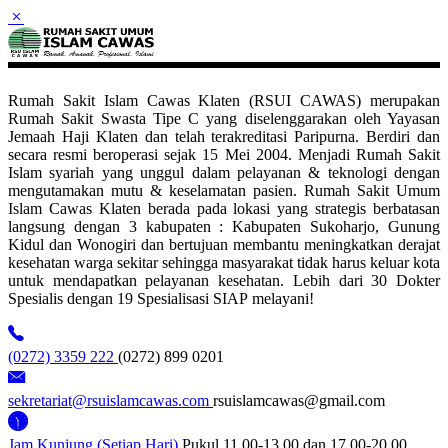
Rumah Sakit Islam Cawas Klaten (RSUI CAWAS) merupakan
Rumah Sakit Swasta Tipe C yang diselenggarakan oleh Yayasan
Jemaah Haji Klaten dan telah terakreditasi Paripurna. Berdiri dan
secara resmi beroperasi sejak 15 Mei 2004. Menjadi Rumah Sakit
Islam syariah yang unggul dalam pelayanan & teknologi dengan
mengutamakan mutu & keselamatan pasien. Rumah Sakit Umum
Islam Cawas Klaten berada pada lokasi yang strategis berbatasan
langsung dengan 3 kabupaten : Kabupaten Sukoharjo, Gunung
Kidul dan Wonogiri dan bertujuan membantu meningkatkan derajat
kesehatan warga sekitar sehingga masyarakat tidak harus keluar kota
untuk mendapatkan pelayanan kesehatan. Lebih dari 30 Dokter
Spesialis dengan 19 Spesialisasi SIAP melayani!
(0272) 3359 222
(0272) 899 0201
sekretariat@rsuislamcawas.com
rsuislamcawas@gmail.com
Jam Kunjung (Setiap Hari)
Pukul 11.00-13.00 dan 17.00-20.00