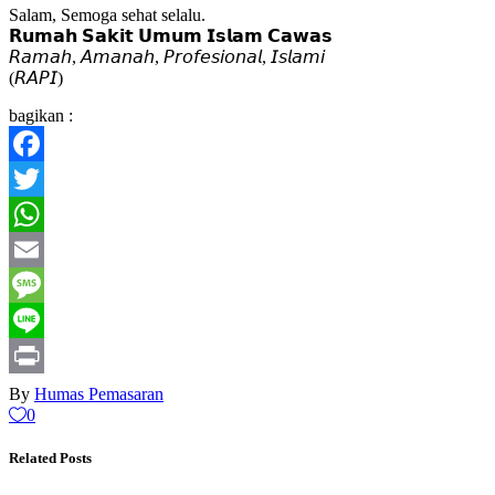
Salam, Semoga sehat selalu.
𝗥𝘂𝗺𝗮𝗵 𝗦𝗮𝗸𝗶𝘁 𝗨𝗺𝘂𝗺 𝗜𝘀𝗹𝗮𝗺 𝗖𝗮𝘄𝗮𝘀
𝘙𝘢𝘮𝘢𝘩, 𝘈𝘮𝘢𝘯𝘢𝘩, 𝘗𝘳𝘰𝘧𝘦𝘴𝘪𝘰𝘯𝘢𝘭, 𝘐𝘴𝘭𝘢𝘮𝘪
(𝘙𝘈𝘗𝘐)
bagikan :
Facebook
Twitter
WhatsApp
Email
Message
Line
Print
By
Humas Pemasaran
0
Related Posts