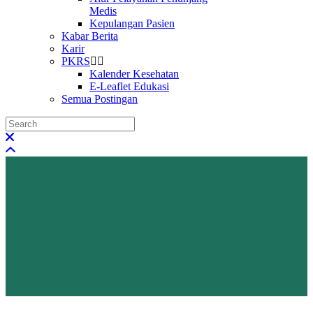
Medis
Kepulangan Pasien
Kabar Berita
Karir
PKRS
Kalender Kesehatan
E-Leaflet Edukasi
Semua Postingan