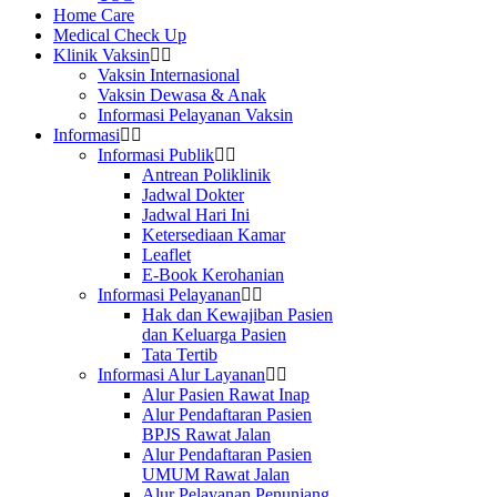
Home Care
Medical Check Up
Klinik Vaksin
Vaksin Internasional
Vaksin Dewasa & Anak
Informasi Pelayanan Vaksin
Informasi
Informasi Publik
Antrean Poliklinik
Jadwal Dokter
Jadwal Hari Ini
Ketersediaan Kamar
Leaflet
E-Book Kerohanian
Informasi Pelayanan
Hak dan Kewajiban Pasien
dan Keluarga Pasien
Tata Tertib
Informasi Alur Layanan
Alur Pasien Rawat Inap
Alur Pendaftaran Pasien
BPJS Rawat Jalan
Alur Pendaftaran Pasien
UMUM Rawat Jalan
Alur Pelayanan Penunjang