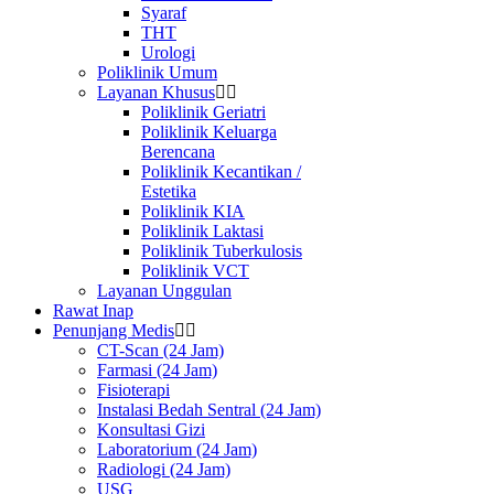
Syaraf
THT
Urologi
Poliklinik Umum
Layanan Khusus
Poliklinik Geriatri
Poliklinik Keluarga
Berencana
Poliklinik Kecantikan /
Estetika
Poliklinik KIA
Poliklinik Laktasi
Poliklinik Tuberkulosis
Poliklinik VCT
Layanan Unggulan
Rawat Inap
Penunjang Medis
CT-Scan (24 Jam)
Farmasi (24 Jam)
Fisioterapi
Instalasi Bedah Sentral (24 Jam)
Konsultasi Gizi
Laboratorium (24 Jam)
Radiologi (24 Jam)
USG