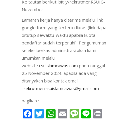
Ke tautan berikut: bit.ly/rekrutmenRSUIC-
November
Lamaran kerja hanya diterima melalui link
google form yang tertera diatas (link dapat
ditutup sewaktu-waktu apabila kuota
pendaftar sudah terpenuhi). Pengumuman
seleksi berkas administrasi akan kami
umumkan melalui
website
rsuislamcawas.com
pada tanggal
25 November 2024. apabila ada yang
ditanyakan bisa kontak email
:
rekrutmen.rsuislamcawas@gmail.com
bagikan :
Facebook
Twitter
WhatsApp
Email
Message
Line
Print