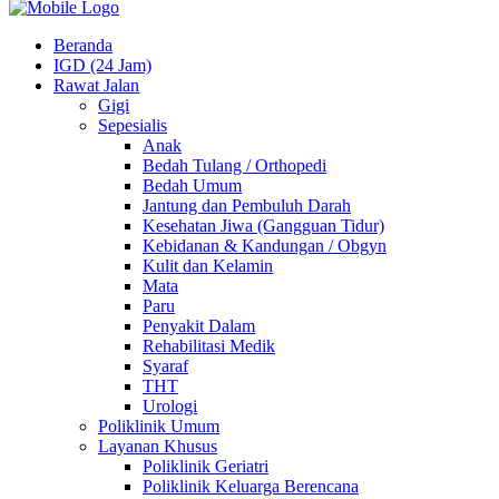
Beranda
IGD (24 Jam)
Rawat Jalan
Gigi
Sepesialis
Anak
Bedah Tulang / Orthopedi
Bedah Umum
Jantung dan Pembuluh Darah
Kesehatan Jiwa (Gangguan Tidur)
Kebidanan & Kandungan / Obgyn
Kulit dan Kelamin
Mata
Paru
Penyakit Dalam
Rehabilitasi Medik
Syaraf
THT
Urologi
Poliklinik Umum
Layanan Khusus
Poliklinik Geriatri
Poliklinik Keluarga Berencana