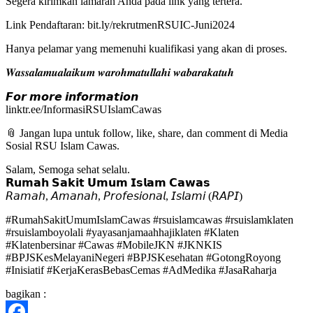
Segera kirimkan lamaran Anda pada link yang tertera.
Link Pendaftaran: bit.ly/rekrutmenRSUIC-Juni2024
Hanya pelamar yang memenuhi kualifikasi yang akan di proses.
𝑾𝒂𝒔𝒔𝒂𝒍𝒂𝒎𝒖𝒂𝒍𝒂𝒊𝒌𝒖𝒎 𝒘𝒂𝒓𝒐𝒉𝒎𝒂𝒕𝒖𝒍𝒍𝒂𝒉𝒊 𝒘𝒂𝒃𝒂𝒓𝒂𝒌𝒂𝒕𝒖𝒉
𝙁𝙤𝙧 𝙢𝙤𝙧𝙚 𝙞𝙣𝙛𝙤𝙧𝙢𝙖𝙩𝙞𝙤𝙣
linktr.ee/InformasiRSUIslamCawas
📎 Jangan lupa untuk follow, like, share, dan comment di Media
Sosial RSU Islam Cawas.
Salam, Semoga sehat selalu.
𝗥𝘂𝗺𝗮𝗵 𝗦𝗮𝗸𝗶𝘁 𝗨𝗺𝘂𝗺 𝗜𝘀𝗹𝗮𝗺 𝗖𝗮𝘄𝗮𝘀
𝘙𝘢𝘮𝘢𝘩, 𝘈𝘮𝘢𝘯𝘢𝘩, 𝘗𝘳𝘰𝘧𝘦𝘴𝘪𝘰𝘯𝘢𝘭, 𝘐𝘴𝘭𝘢𝘮𝘪 (𝘙𝘈𝘗𝘐)
#RumahSakitUmumIslamCawas #rsuislamcawas #rsuislamklaten
#rsuislamboyolali #yayasanjamaahhajiklaten #Klaten
#Klatenbersinar #Cawas #MobileJKN #JKNKIS
#BPJSKesMelayaniNegeri #BPJSKesehatan #GotongRoyong
#Inisiatif #KerjaKerasBebasCemas #AdMedika #JasaRaharja
bagikan :