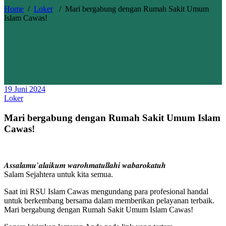
Home
/
Loker
/
Mari bergabung dengan Rumah Sakit Umum
Islam Cawas!
19 Juni 2024
Loker
Mari bergabung dengan Rumah Sakit Umum Islam
Cawas!
𝑨𝒔𝒔𝒂𝒍𝒂𝒎𝒖’𝒂𝒍𝒂𝒊𝒌𝒖𝒎 𝒘𝒂𝒓𝒐𝒉𝒎𝒂𝒕𝒖𝒍𝒍𝒂𝒉𝒊 𝒘𝒂𝒃𝒂𝒓𝒐𝒌𝒂𝒕𝒖𝒉
Salam Sejahtera untuk kita semua.
Saat ini RSU Islam Cawas mengundang para profesional handal
untuk berkembang bersama dalam memberikan pelayanan terbaik.
Mari bergabung dengan Rumah Sakit Umum Islam Cawas!