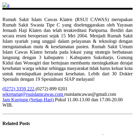
Rumah Sakit Islam Cawas Klaten (RSUI CAWAS) merupakan
Rumah Sakit Swasta Tipe C yang diselenggarakan oleh Yayasan
Jemaah Haji Klaten dan telah terakreditasi Paripurna. Berdiri dan
secara resmi beroperasi sejak 15 Mei 2004. Menjadi Rumah Sakit
Islam syariah yang unggul dalam pelayanan & teknologi dengan
mengutamakan mutu & keselamatan pasien. Rumah Sakit Umum
Islam Cawas Klaten berada pada lokasi yang strategis berbatasan
langsung dengan 3 kabupaten : Kabupaten Sukoharjo, Gunung
Kidul dan Wonogiri dan bertujuan membantu meningkatkan derajat
kesehatan warga sekitar sehingga masyarakat tidak harus keluar kota
untuk mendapatkan pelayanan kesehatan. Lebih dari 30 Dokter
Spesialis dengan 19 Spesialisasi SIAP melayani!
(0272) 3359 222
(0272) 899 0201
sekretariat@rsuislamcawas.com
rsuislamcawas@gmail.com
Jam Kunjung (Setiap Hari)
Pukul 11.00-13.00 dan 17.00-20.00
WIB.
Related Posts