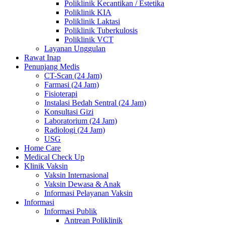
Poliklinik Kecantikan / Estetika
Poliklinik KIA
Poliklinik Laktasi
Poliklinik Tuberkulosis
Poliklinik VCT
Layanan Unggulan
Rawat Inap
Penunjang Medis
CT-Scan (24 Jam)
Farmasi (24 Jam)
Fisioterapi
Instalasi Bedah Sentral (24 Jam)
Konsultasi Gizi
Laboratorium (24 Jam)
Radiologi (24 Jam)
USG
Home Care
Medical Check Up
Klinik Vaksin
Vaksin Internasional
Vaksin Dewasa & Anak
Informasi Pelayanan Vaksin
Informasi
Informasi Publik
Antrean Poliklinik