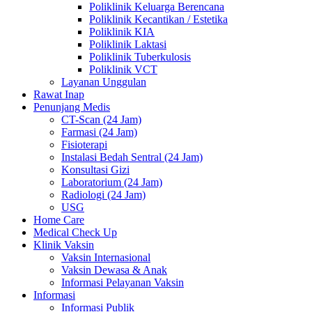
Poliklinik Keluarga Berencana
Poliklinik Kecantikan / Estetika
Poliklinik KIA
Poliklinik Laktasi
Poliklinik Tuberkulosis
Poliklinik VCT
Layanan Unggulan
Rawat Inap
Penunjang Medis
CT-Scan (24 Jam)
Farmasi (24 Jam)
Fisioterapi
Instalasi Bedah Sentral (24 Jam)
Konsultasi Gizi
Laboratorium (24 Jam)
Radiologi (24 Jam)
USG
Home Care
Medical Check Up
Klinik Vaksin
Vaksin Internasional
Vaksin Dewasa & Anak
Informasi Pelayanan Vaksin
Informasi
Informasi Publik