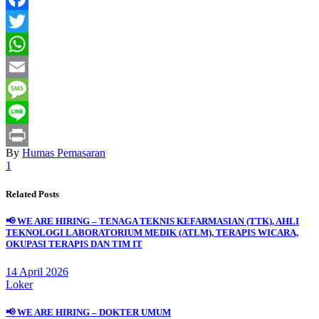
Facebook
Twitter
WhatsApp
Email
Message
Line
By
Humas Pemasaran
Print
1
Related Posts
📢 WE ARE HIRING – TENAGA TEKNIS KEFARMASIAN (TTK), AHLI
TEKNOLOGI LABORATORIUM MEDIK (ATLM), TERAPIS WICARA,
OKUPASI TERAPIS DAN TIM IT
14 April 2026
Loker
📢 WE ARE HIRING – DOKTER UMUM