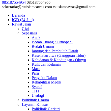
085187554954
085187554955
sekretariat@rsuislamcawas.com
rsuislamcawas@gmail.com
Beranda
IGD (24 Jam)
Rawat Jalan
Gigi
Sepesialis
Anak
Bedah Tulang / Orthopedi
Bedah Umum
Jantung dan Pembuluh Darah
Kesehatan Jiwa (Gangguan Tidur)
Kebidanan & Kandungan / Obgyn
Kulit dan Kelamin
Mata
Paru
Penyakit Dalam
Rehabilitasi Medik
Syaraf
THT
Urologi
Poliklinik Umum
Layanan Khusus
Poliklinik Geriatri