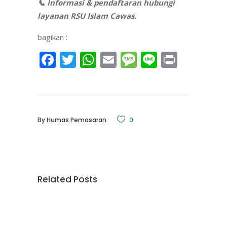
📞 Informasi & pendaftaran hubungi
layanan RSU Islam Cawas.
bagikan :
Facebook
Twitter
WhatsApp
Email
Message
Line
Print
By
Humas Pemasaran
0
Related Posts