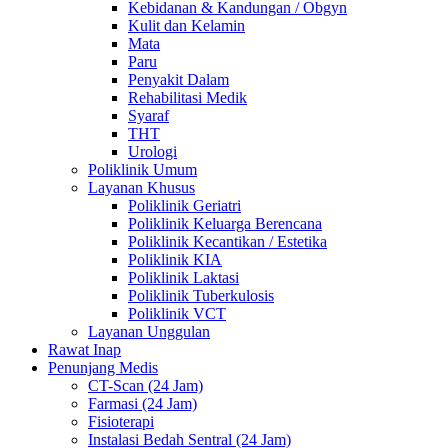
Kebidanan & Kandungan / Obgyn
Kulit dan Kelamin
Mata
Paru
Penyakit Dalam
Rehabilitasi Medik
Syaraf
THT
Urologi
Poliklinik Umum
Layanan Khusus
Poliklinik Geriatri
Poliklinik Keluarga Berencana
Poliklinik Kecantikan / Estetika
Poliklinik KIA
Poliklinik Laktasi
Poliklinik Tuberkulosis
Poliklinik VCT
Layanan Unggulan
Rawat Inap
Penunjang Medis
CT-Scan (24 Jam)
Farmasi (24 Jam)
Fisioterapi
Instalasi Bedah Sentral (24 Jam)