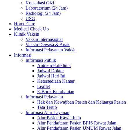
Konsultasi Gizi
Laboratorium (24 Jam)
Radiologi (24 Jam)
USG
Home Care
Medical Check Up
Klinik Vaksin
Vaksin Internasional
Vaksin Dewasa & Anak
Informasi Pelayanan Vaksin
Informasi
Informasi Publik
Antrean Poliklinik
Jadwal Dokter
Jadwal Hari Ini
Ketersediaan Kamar
Leaflet
E-Book Kerohanian
Informasi Pelayanan
Hak dan Kewajiban Pasien dan Keluarga Pasien
Tata Tertib
Informasi Alur Layanan
Alur Pasien Rawat Inap
Alur Pendaftaran Pasien BPJS Rawat Jalan
Alur Pendaftaran Pasien UMUM Rawat Jalan