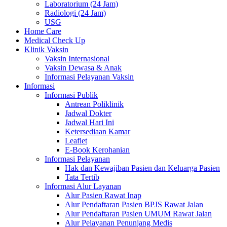
Laboratorium (24 Jam)
Radiologi (24 Jam)
USG
Home Care
Medical Check Up
Klinik Vaksin
Vaksin Internasional
Vaksin Dewasa & Anak
Informasi Pelayanan Vaksin
Informasi
Informasi Publik
Antrean Poliklinik
Jadwal Dokter
Jadwal Hari Ini
Ketersediaan Kamar
Leaflet
E-Book Kerohanian
Informasi Pelayanan
Hak dan Kewajiban Pasien dan Keluarga Pasien
Tata Tertib
Informasi Alur Layanan
Alur Pasien Rawat Inap
Alur Pendaftaran Pasien BPJS Rawat Jalan
Alur Pendaftaran Pasien UMUM Rawat Jalan
Alur Pelayanan Penunjang Medis