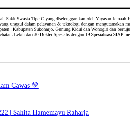
it Swasta Tipe C yang diselenggarakan oleh Yayasan Jemaah Haji Kl
ah yang unggul dalam pelayanan & teknologi dengan mengutamakan 
bupaten : Kabupaten Sukoharjo, Gunung Kidul dan Wonogiri dan bertuj
hatan. Lebih dari 30 Dokter Spesialis dengan 19 Spesialisasi SIAP me
lam Cawas 💚
-222 | Sahita Hamemayu Raharja