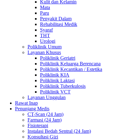
Kulit dan Kelamin
Mata
Paru
Penyakit Dalam
Rehabilitasi Medik
Syaraf
THT
Urologi
Poliklinik Umum
Layanan Khusus
Poliklinik Geriatri
Poliklinik Keluarga Berencana
Poliklinik Kecantikan / Estetika
Poliklinik KIA
Poliklinik Laktasi
Poliklinik Tuberkulosis
Poliklinik VCT
Layanan Unggulan
Rawat Inap
Penunjang Medis
CT-Scan (24 Jam)
Farmasi (24 Jam)
Fisioterapi
Instalasi Bedah Sentral (24 Jam)
Konsultasi Gizi