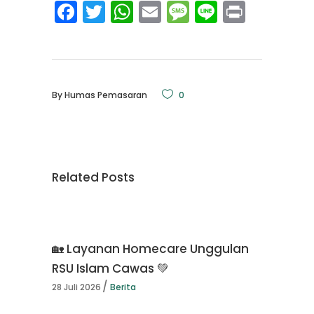
Facebook
Twitter
WhatsApp
Email
Message
Line
Print
By
Humas Pemasaran
0
Related Posts
🏡 Layanan Homecare Unggulan
RSU Islam Cawas 💚
28 Juli 2026
Berita