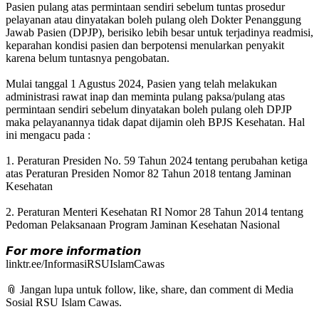
Pasien pulang atas permintaan sendiri sebelum tuntas prosedur
pelayanan atau dinyatakan boleh pulang oleh Dokter Penanggung
Jawab Pasien (DPJP), berisiko lebih besar untuk terjadinya readmisi,
keparahan kondisi pasien dan berpotensi menularkan penyakit
karena belum tuntasnya pengobatan.
Mulai tanggal 1 Agustus 2024, Pasien yang telah melakukan
administrasi rawat inap dan meminta pulang paksa/pulang atas
permintaan sendiri sebelum dinyatakan boleh pulang oleh DPJP
maka pelayanannya tidak dapat dijamin oleh BPJS Kesehatan. Hal
ini mengacu pada :
1. Peraturan Presiden No. 59 Tahun 2024 tentang perubahan ketiga
atas Peraturan Presiden Nomor 82 Tahun 2018 tentang Jaminan
Kesehatan
2. Peraturan Menteri Kesehatan RI Nomor 28 Tahun 2014 tentang
Pedoman Pelaksanaan Program Jaminan Kesehatan Nasional
𝙁𝙤𝙧 𝙢𝙤𝙧𝙚 𝙞𝙣𝙛𝙤𝙧𝙢𝙖𝙩𝙞𝙤𝙣
linktr.ee/InformasiRSUIslamCawas
📎 Jangan lupa untuk follow, like, share, dan comment di Media
Sosial RSU Islam Cawas.