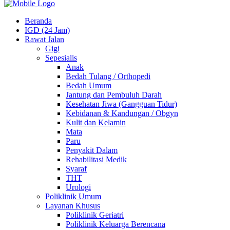
Beranda
IGD (24 Jam)
Rawat Jalan
Gigi
Sepesialis
Anak
Bedah Tulang / Orthopedi
Bedah Umum
Jantung dan Pembuluh Darah
Kesehatan Jiwa (Gangguan Tidur)
Kebidanan & Kandungan / Obgyn
Kulit dan Kelamin
Mata
Paru
Penyakit Dalam
Rehabilitasi Medik
Syaraf
THT
Urologi
Poliklinik Umum
Layanan Khusus
Poliklinik Geriatri
Poliklinik Keluarga Berencana