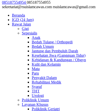
085187554954
085187554955
sekretariat@rsuislamcawas.com
rsuislamcawas@gmail.com
Beranda
IGD (24 Jam)
Rawat Jalan
Gigi
Sepesialis
Anak
Bedah Tulang / Orthopedi
Bedah Umum
Jantung dan Pembuluh Darah
Kesehatan Jiwa (Gangguan Tidur)
Kebidanan & Kandungan / Obgyn
Kulit dan Kelamin
Mata
Paru
Penyakit Dalam
Rehabilitasi Medik
Syaraf
THT
Urologi
Poliklinik Umum
Layanan Khusus
Poliklinik Geriatri