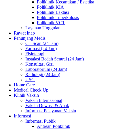
Poliklinik Kecantikan / Estetika
Poliklinik KIA
Poliklinik Laktasi
Poliklinik Tuberkulosis
Poliklinik VCT
Layanan Unggulan
Rawat Inap
Penunjang Medis
CT-Scan (24 Jam)
Farmasi (24 Jam)
Fisioterapi
Instalasi Bedah Sentral (24 Jam)
Konsultasi Gizi
Laboratorium (24 Jam)
Radiologi (24 Jam)
USG
Home Care
Medical Check Up
Klinik Vaksin
Vaksin Internasional
Vaksin Dewasa & Anak
Informasi Pelayanan Vaksin
Informasi
Informasi Publik
Antrean Poliklinik