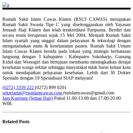
Rumah Sakit Islam Cawas Klaten (RSUI CAWAS) merupakan
Rumah Sakit Swasta Tipe C yang diselenggarakan oleh Yayasan
Jemaah Haji Klaten dan telah terakreditasi Paripurna. Berdiri dan
secara resmi beroperasi sejak 15 Mei 2004. Menjadi Rumah Sakit
Islam syariah yang unggul dalam pelayanan & teknologi dengan
mengutamakan mutu & keselamatan pasien. Rumah Sakit Umum
Islam Cawas Klaten berada pada lokasi yang strategis berbatasan
langsung dengan 3 kabupaten : Kabupaten Sukoharjo, Gunung
Kidul dan Wonogiri dan bertujuan membantu meningkatkan derajat
kesehatan warga sekitar sehingga masyarakat tidak harus keluar kota
untuk mendapatkan pelayanan kesehatan. Lebih dari 30 Dokter
Spesialis dengan 19 Spesialisasi SIAP melayani!
(0272) 3359 222
(0272) 899 0201
sekretariat@rsuislamcawas.com
rsuislamcawas@gmail.com
Jam Kunjung (Setiap Hari)
Pukul 11.00-13.00 dan 17.00-20.00
WIB.
Related Posts