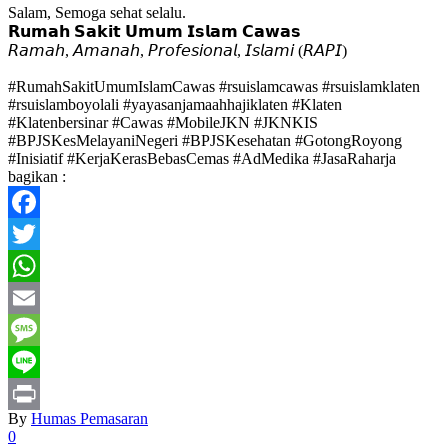
Salam, Semoga sehat selalu.
𝗥𝘂𝗺𝗮𝗵 𝗦𝗮𝗸𝗶𝘁 𝗨𝗺𝘂𝗺 𝗜𝘀𝗹𝗮𝗺 𝗖𝗮𝘄𝗮𝘀
𝘙𝘢𝘮𝘢𝘩, 𝘈𝘮𝘢𝘯𝘢𝘩, 𝘗𝘳𝘰𝘧𝘦𝘴𝘪𝘰𝘯𝘢𝘭, 𝘐𝘴𝘭𝘢𝘮𝘪 (𝘙𝘈𝘗𝘐)
#RumahSakitUmumIslamCawas
#rsuislamcawas
#rsuislamklaten
#rsuislamboyolali
#yayasanjamaahhajiklaten
#Klaten
#Klatenbersinar
#Cawas
#MobileJKN
#JKNKIS
#BPJSKesMelayaniNegeri
#BPJSKesehatan
#GotongRoyong
#Inisiatif
#KerjaKerasBebasCemas
#AdMedika
#JasaRaharja
bagikan :
Facebook
Twitter
WhatsApp
Email
Message
Line
By
Humas Pemasaran
Print
0