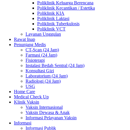
Poliklinik Keluarga Berencana
Poliklinik Kecantikan / Estetika
Poliklinik KIA
Poliklinik Laktasi
Poliklinik Tuberkulosis
Poliklinik VCT
Layanan Unggulan
Rawat Inap
Penunjang Medis
CT-Scan (24 Jam)
Farmasi (24 Jam)
Fisioterapi
Instalasi Bedah Sentral (24 Jam)
Konsultasi Gizi
Laboratorium (24 Jam)
Radiologi (24 Jam)
USG
Home Care
Medical Check Up
Klinik Vaksin
Vaksin Internasional
Vaksin Dewasa & Anak
Informasi Pelayanan Vaksin
Informasi
Informasi Publik