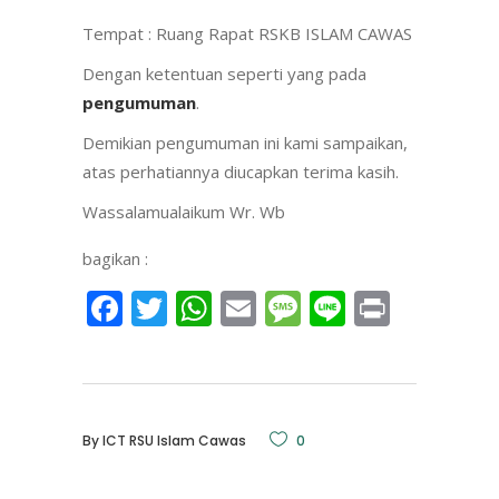
Tempat : Ruang Rapat RSKB ISLAM CAWAS
Dengan ketentuan seperti yang pada
pengumuman
.
Demikian pengumuman ini kami sampaikan,
atas perhatiannya diucapkan terima kasih.
Wassalamualaikum Wr. Wb
bagikan :
Facebook
Twitter
WhatsApp
Email
Message
Line
Print
By
ICT RSU Islam Cawas
0