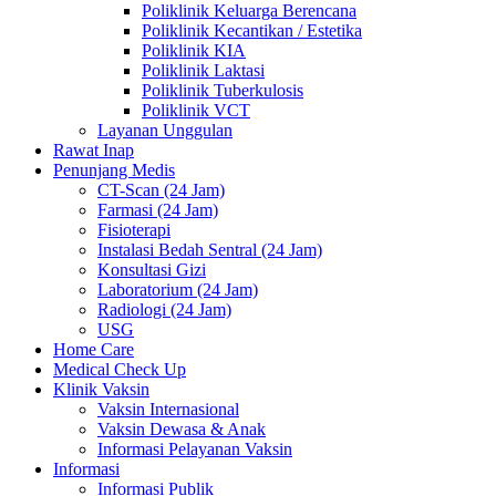
Poliklinik Keluarga Berencana
Poliklinik Kecantikan / Estetika
Poliklinik KIA
Poliklinik Laktasi
Poliklinik Tuberkulosis
Poliklinik VCT
Layanan Unggulan
Rawat Inap
Penunjang Medis
CT-Scan (24 Jam)
Farmasi (24 Jam)
Fisioterapi
Instalasi Bedah Sentral (24 Jam)
Konsultasi Gizi
Laboratorium (24 Jam)
Radiologi (24 Jam)
USG
Home Care
Medical Check Up
Klinik Vaksin
Vaksin Internasional
Vaksin Dewasa & Anak
Informasi Pelayanan Vaksin
Informasi
Informasi Publik