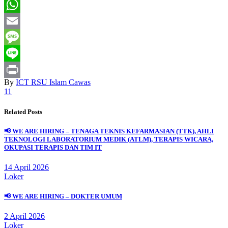
Twitter
WhatsApp
Email
Message
Line
By
ICT RSU Islam Cawas
Print
11
Related Posts
📢 WE ARE HIRING – TENAGA TEKNIS KEFARMASIAN (TTK), AHLI
TEKNOLOGI LABORATORIUM MEDIK (ATLM), TERAPIS WICARA,
OKUPASI TERAPIS DAN TIM IT
14 April 2026
Loker
📢 WE ARE HIRING – DOKTER UMUM
2 April 2026
Loker