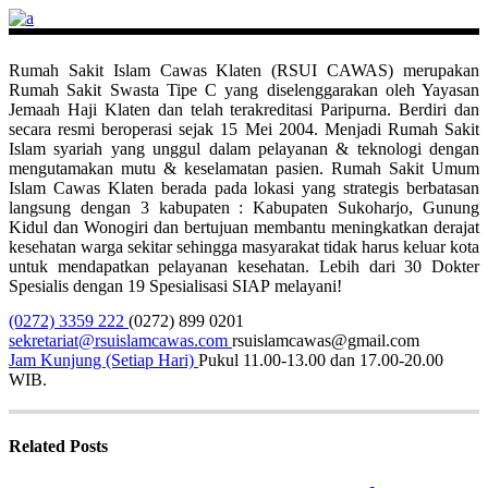
Rumah Sakit Islam Cawas Klaten (RSUI CAWAS) merupakan
Rumah Sakit Swasta Tipe C yang diselenggarakan oleh Yayasan
Jemaah Haji Klaten dan telah terakreditasi Paripurna. Berdiri dan
secara resmi beroperasi sejak 15 Mei 2004. Menjadi Rumah Sakit
Islam syariah yang unggul dalam pelayanan & teknologi dengan
mengutamakan mutu & keselamatan pasien. Rumah Sakit Umum
Islam Cawas Klaten berada pada lokasi yang strategis berbatasan
langsung dengan 3 kabupaten : Kabupaten Sukoharjo, Gunung
Kidul dan Wonogiri dan bertujuan membantu meningkatkan derajat
kesehatan warga sekitar sehingga masyarakat tidak harus keluar kota
untuk mendapatkan pelayanan kesehatan. Lebih dari 30 Dokter
Spesialis dengan 19 Spesialisasi SIAP melayani!
(0272) 3359 222
(0272) 899 0201
sekretariat@rsuislamcawas.com
rsuislamcawas@gmail.com
Jam Kunjung (Setiap Hari)
Pukul 11.00-13.00 dan 17.00-20.00
WIB.
Related Posts