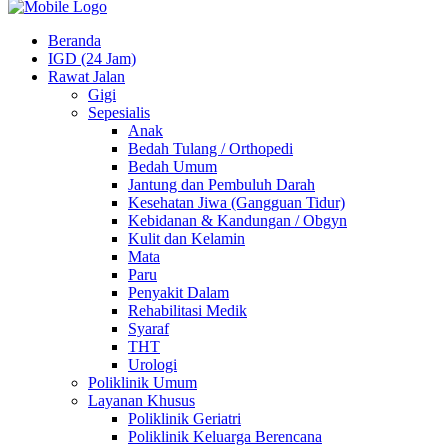
Beranda
IGD (24 Jam)
Rawat Jalan
Gigi
Sepesialis
Anak
Bedah Tulang / Orthopedi
Bedah Umum
Jantung dan Pembuluh Darah
Kesehatan Jiwa (Gangguan Tidur)
Kebidanan & Kandungan / Obgyn
Kulit dan Kelamin
Mata
Paru
Penyakit Dalam
Rehabilitasi Medik
Syaraf
THT
Urologi
Poliklinik Umum
Layanan Khusus
Poliklinik Geriatri
Poliklinik Keluarga Berencana