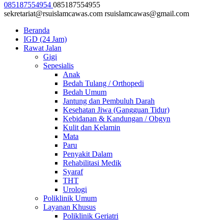
085187554954
085187554955
sekretariat@rsuislamcawas.com
rsuislamcawas@gmail.com
Beranda
IGD (24 Jam)
Rawat Jalan
Gigi
Sepesialis
Anak
Bedah Tulang / Orthopedi
Bedah Umum
Jantung dan Pembuluh Darah
Kesehatan Jiwa (Gangguan Tidur)
Kebidanan & Kandungan / Obgyn
Kulit dan Kelamin
Mata
Paru
Penyakit Dalam
Rehabilitasi Medik
Syaraf
THT
Urologi
Poliklinik Umum
Layanan Khusus
Poliklinik Geriatri