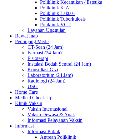
Poliklinik Kecantikan / Estetika
Poliklinik KIA
Poliklinik Laktasi
Poliklinik Tuberkulosis
Poliklinik VCT
Layanan Unggulan
Rawat Inap
Penunjang Medis
CT-Scan (24 Jam)
Farmasi (24 Jam)
Fisioterapi
Instalasi Bedah Sentral (24 Jam)
Konsultasi Gizi
Laboratorium (24 Jam)
Radiologi (24 Jam)
USG
Home Care
Medical Check Up
Klinik Vaksin
Vaksin Internasional
Vaksin Dewasa & Anak
Informasi Pelayanan Vaksin
Informasi
Informasi Publik
Antrean Poliklinik